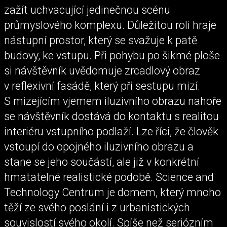
zažít uchvacující jedinečnou scénu
průmyslového komplexu. Důležitou roli hraje
nástupní prostor, který se svažuje k patě
budovy, ke vstupu. Při pohybu po šikmé ploše
si návštěvník uvědomuje zrcadlový obraz
v reflexivní fasádě, který při sestupu mizí.
S mizejícím vjemem iluzivního obrazu nahoře
se návštěvník dostává do kontaktu s realitou
interiéru vstupního podlaží. Lze říci, že člověk
vstoupí do opojného iluzivního obrazu a
stane se jeho součástí, ale již v konkrétní
hmatatelné realistické podobě. Science and
Technology Centrum je domem, který mnoho
těží ze svého poslání i z urbanistických
souvislostí svého okolí. Spíše než seriózním