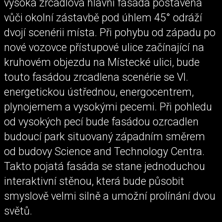
vysoká zrcadlová hlavní fasáda postavená
vůči okolní zástavbě pod úhlem 45° odráží
dvojí scenérii místa. Při pohybu od západu po
nové vozovce přístupové ulice začínající na
kruhovém objezdu na Místecké ulici, bude
touto fasádou zrcadlena scenérie se VI.
energetickou ústřednou, energocentrem,
plynojemem a vysokými pecemi. Při pohledu
od vysokých pecí bude fasádou ozrcadlen
budoucí park situovaný západním směrem
od budovy Science and Technology Centra.
Takto pojatá fasáda se stane jednoduchou
interaktivní stěnou, která bude působit
smyslově velmi silně a umožní prolínání dvou
světů.