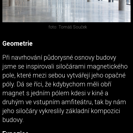
foto: Tomáš Souček
Geometrie
Při navrhování půdorysné osnovy budovy
jsme se inspirovali siločárami magnetického
pole, které mezi sebou vytvářejí jeho opačné
póly. Dá se říci, že kdybychom měli obří
magnet s jedním pólem kdesi v kině a
druhým ve vstupním amfiteátru, tak by nám
jeho siločáry vykreslily základní kompozici
budovy.