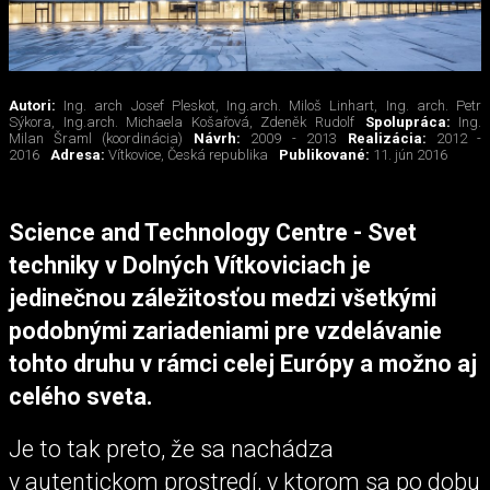
Autori:
Ing. arch Josef Pleskot, Ing.arch. Miloš Linhart, Ing. arch. Petr
Sýkora, Ing.arch. Michaela Košařová, Zdeněk Rudolf
Spolupráca:
Ing.
Milan Šraml (koordinácia)
Návrh:
2009 - 2013
Realizácia:
2012 -
2016
Adresa:
Vítkovice, Česká republika
Publikované:
11. jún 2016
Science and Technology Centre - Svet
techniky v Dolných Vítkoviciach je
jedinečnou záležitosťou medzi všetkými
podobnými zariadeniami pre vzdelávanie
tohto druhu v rámci celej Európy a možno aj
celého sveta.
Je to tak preto, že sa nachádza
v autentickom prostredí, v ktorom sa po dobu