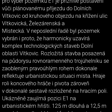
pro výběr pozemku E1 je příznivé postavení
vůči plánovanému příjezdu do Dolních
Vítkovic od kruhového objezdu na křížení ulic
Vítkovická, Železárenská a
Místecká. V neposlední řadě byl pozemek
vybrán i proto, že harmonicky uzavírá
komplex technologických staveb Dolní
oblasti Vítkovic. Rozložitá stavba posazená
na půdorysu rovnoramenného trojúhelníku se
zaobleným pravoúhlým rohem dokonale
reflektuje urbanistickou situaci místa. Hraje
roli koncového hráče i pivota zároveň
v dokonalé sestavě rozložené na hracím poli.
Ukázněně zaujímá pozici E1 na
urbanistickém hřišti. 125 m dlouhá a 12,5 m