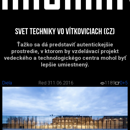
Svet techniky vo Vítkoviciach (CZ)
Ťažko sa dá predstaviť autentickejšie
prostredie, v ktorom by vzdelávací projekt
vedeckého a technologickégo centra mohol byť
lepšie umiestnený.
Diela
Red 3
11.06.2016
1189
0
+5