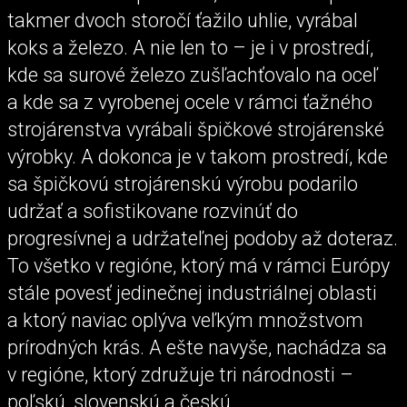
takmer dvoch storočí ťažilo uhlie, vyrábal
koks a železo. A nie len to – je i v prostredí,
kde sa surové železo zušľachťovalo na oceľ
a kde sa z vyrobenej ocele v rámci ťažného
strojárenstva vyrábali špičkové strojárenské
výrobky. A dokonca je v takom prostredí, kde
sa špičkovú strojárenskú výrobu podarilo
udržať a sofistikovane rozvinúť do
progresívnej a udržateľnej podoby až doteraz.
To všetko v regióne, ktorý má v rámci Európy
stále povesť jedinečnej industriálnej oblasti
a ktorý naviac oplýva veľkým množstvom
prírodných krás. A ešte navyše, nachádza sa
v regióne, ktorý združuje tri národnosti –
poľskú, slovenskú a českú.