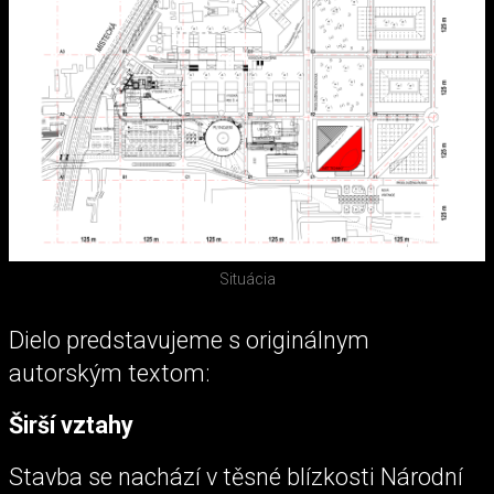
Situácia
Dielo predstavujeme s originálnym
autorským textom:
Širší vztahy
Stavba se nachází v těsné blízkosti Národní