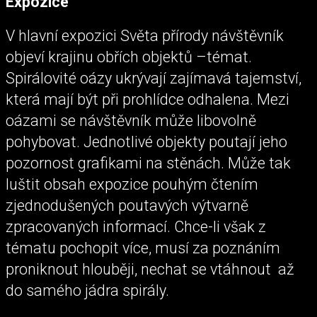
Expozice
V hlavní expozici Světa přírody návštěvník
objeví krajinu obřích objektů –témat.
Spirálovité oázy ukrývají zajímavá tajemství,
která mají být při prohlídce odhalena. Mezi
oázami se návštěvník může libovolně
pohybovat. Jednotlivé objekty poutají jeho
pozornost grafikami na stěnách. Může tak
luštit obsah expozice pouhým čtením
zjednodušených poutavých výtvarně
zpracovaných informací. Chce-li však z
tématu pochopit více, musí za poznáním
proniknout hlouběji, nechat se vtáhnout až
do samého jádra spirály.