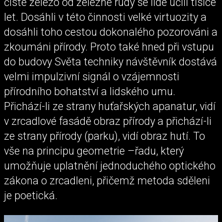
čisté železo od železné rudy se lidé učili tisíce
let. Dosáhli v této činnosti velké virtuozity a
dosáhli toho cestou dokonalého pozorováni a
zkoumáni přírody. Proto také hned při vstupu
do budovy Světa techniky návštěvník dostává
velmi impulzivní signál o vzájemnosti
přírodního bohatství a lidského umu.
Přichází-li ze strany huťařských apanatur, vidí
v zrcadlové fasádě obraz přírody a přichází-li
ze strany přírody (parku), vidí obraz hutí. To
vše na principu geometrie –řadu, který
umožňuje uplatnění jednoduchého optického
zákona o zrcadleni, přičemž metoda sděleni
je poetická.