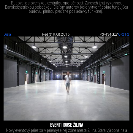
Budova je slovenskou centrálou spoločnosti. Zároveň je aj výkonnou
Banskobystrickou pobočkou. Cieľom autorov bolo vytvoriť dobre fungujúcu
budovu, plniacu precízne požiadavky funkčnej...
Diela
Red 3
19.08.2016
4346
0
+21
-2
EVENT HOUSE ŽILINA
Nový eventový priestor v priemyselnej zóne mesta Žilina. Stará výrobná hala