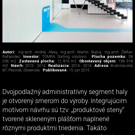
Autori:
ing.arch Andrej Alexy, Ing.arch Martin Bujna, Ing.arch Štefan
Rafanides
Investor:
TOMRA Sorting solutions
Plocha pozemku:
38
356 m2
Zastavaná plocha:
12 816 m2
Obostavaný objem:
158 918
m3
Návrh:
2013 - 2014
Realizácia:
2014 - 2014
Adresa:
Bratislavská
87, Pezinok, Slovensko
Publikované:
15. jún 2015
Dvojpodlažný administratívny segment haly
je otvorený smerom do výroby. Integrujúcim
motívom návrhu sú tzv. „produktové steny“
tvorené skleneným plášťom naplnené
rôznymi produktmi triedenia. Takáto