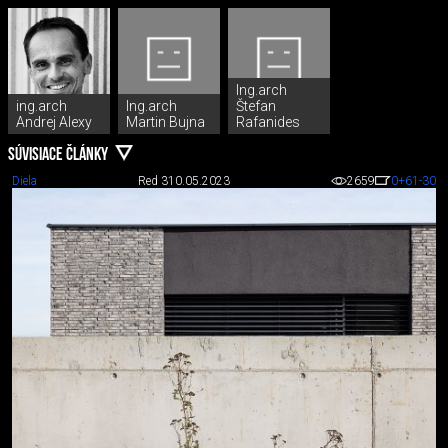
Ing.arch
ing.arch
Ing.arch
Štefan
Andrej Alexy
Martin Bujna
Rafanides
SÚVISIACE ČLÁNKY
Diela
Red 3
10.05.2023
2659
0
+61
-30