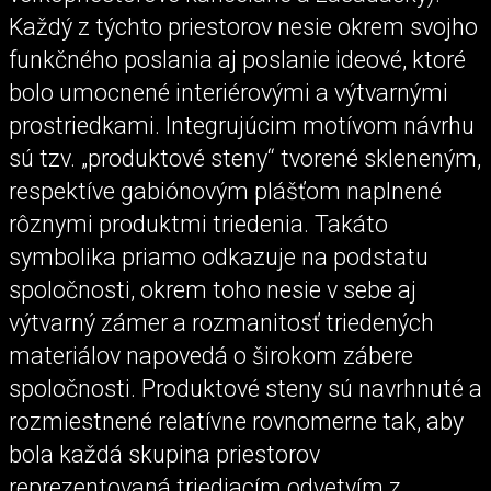
Každý z týchto priestorov nesie okrem svojho
funkčného poslania aj poslanie ideové, ktoré
bolo umocnené interiérovými a výtvarnými
prostriedkami. Integrujúcim motívom návrhu
sú tzv. „produktové steny“ tvorené skleneným,
respektíve gabiónovým plášťom naplnené
rôznymi produktmi triedenia. Takáto
symbolika priamo odkazuje na podstatu
spoločnosti, okrem toho nesie v sebe aj
výtvarný zámer a rozmanitosť triedených
materiálov napovedá o širokom zábere
spoločnosti. Produktové steny sú navrhnuté a
rozmiestnené relatívne rovnomerne tak, aby
bola každá skupina priestorov
reprezentovaná triediacím odvetvím z