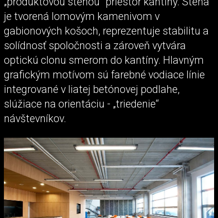
„produktovou stenou“ priestor kantíny. Stena
je tvorená lomovým kamenivom v
gabionových košoch, reprezentuje stabilitu a
solídnosť spoločnosti a zároveň vytvára
optickú clonu smerom do kantíny. Hlavným
grafickým motívom sú farebné vodiace línie
integrované v liatej betónovej podlahe,
slúžiace na orientáciu - „triedenie“
návštevníkov.