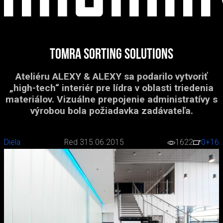
Tomra Sorting solutions
Ateliéru ALEXY & ALEXY sa podarilo vytvoriť
„high-tech“ interiér pre lídra v oblasti triedenia
materiálov. Vizuálne prepojenie administratívy s
výrobou bola požiadavka zadávateľa.
Diela
Red 3
15.06.2015
1622
0
+16