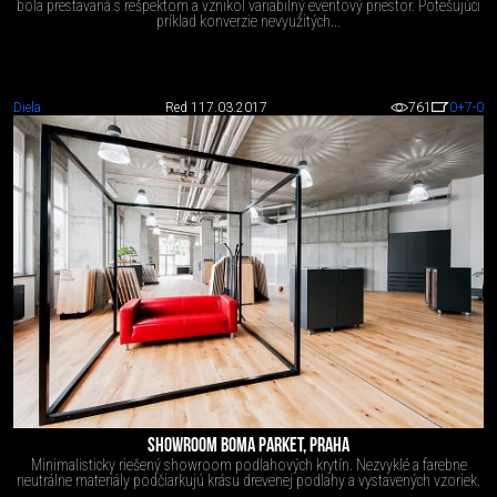
bola prestavaná s rešpektom a vznikol variabilný eventový priestor. Potešujúci
príklad konverzie nevyužitých...
Diela
Red 1
17.03.2017
761
0
+7
-0
SHOWROOM BOMA PARKET, PRAHA
Minimalisticky riešený showroom podlahových krytín. Nezvyklé a farebne
neutrálne materiály podčiarkujú krásu drevenej podlahy a vystavených vzoriek.