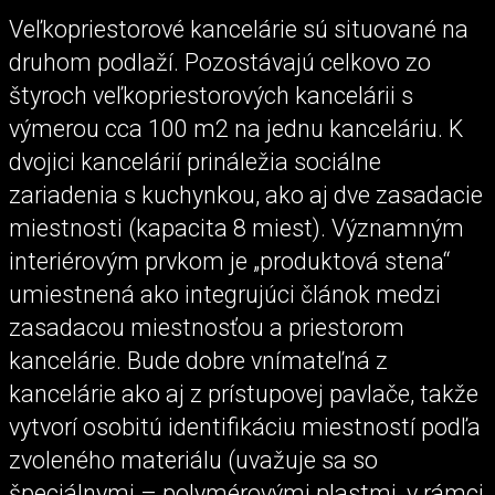
Veľkopriestorové kancelárie sú situované na
druhom podlaží. Pozostávajú celkovo zo
štyroch veľkopriestorových kancelárii s
výmerou cca 100 m2 na jednu kanceláriu. K
dvojici kancelárií prináležia sociálne
zariadenia s kuchynkou, ako aj dve zasadacie
miestnosti (kapacita 8 miest). Významným
interiérovým prvkom je „produktová stena“
umiestnená ako integrujúci článok medzi
zasadacou miestnosťou a priestorom
kancelárie. Bude dobre vnímateľná z
kancelárie ako aj z prístupovej pavlače, takže
vytvorí osobitú identifikáciu miestností podľa
zvoleného materiálu (uvažuje sa so
špeciálnymi – polymérovými plastmi, v rámci