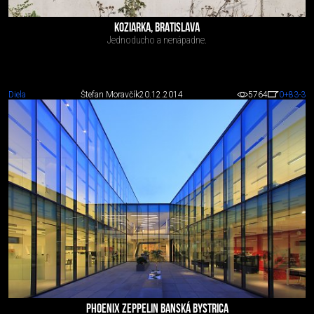
KOZIARKA, BRATISLAVA
Jednoducho a nenápadne.
Diela
Štefan Moravčík
20.12.2014
5764
0
+83
-3
PHOENIX ZEPPELIN BANSKÁ BYSTRICA