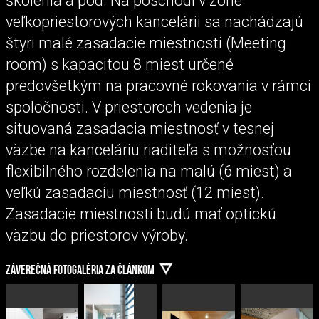
školenia a pod. Na poschodí v zóne
veľkopriestorových kancelárii sa nachádzajú
štyri malé zasadacie miestnosti (Meeting
room) s kapacitou 8 miest určené
predovšetkým na pracovné rokovania v rámci
spoločnosti. V priestoroch vedenia je
situovaná zasadacia miestnosť v tesnej
väzbe na kanceláriu riaditeľa s možnosťou
flexibilného rozdelenia na malú (6 miest) a
veľkú zasadaciu miestnosť (12 miest).
Zasadacie miestnosti budú mať optickú
väzbu do priestorov výroby.
ZÁVEREČNÁ FOTOGALÉRIA ZA ČLÁNKOM