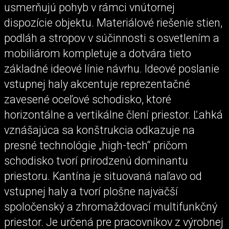
usmerňujú pohyb v rámci vnútornej
dispozície objektu. Materiálové riešenie stien,
podláh a stropov v súčinnosti s osvetlením a
mobiliárom kompletuje a dotvára tieto
základné ideové línie návrhu. Ideové poslanie
vstupnej haly akcentuje reprezentačné
zavesené oceľové schodisko, ktoré
horizontálne a vertikálne člení priestor. Ľahká
vznášajúca sa konštrukcia odkazuje na
presné technológie „high-tech“ pričom
schodisko tvorí prirodzenú dominantu
priestoru. Kantína je situovaná naľavo od
vstupnej haly a tvorí plošne najväčší
spoločenský a zhromaždovací multifunkčný
priestor. Je určená pre pracovníkov z výrobnej