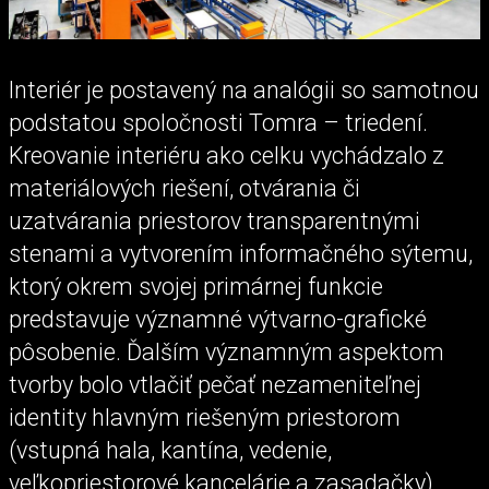
Interiér je postavený na analógii so samotnou
podstatou spoločnosti Tomra – triedení.
Kreovanie interiéru ako celku vychádzalo z
materiálových riešení, otvárania či
uzatvárania priestorov transparentnými
stenami a vytvorením informačného sýtemu,
ktorý okrem svojej primárnej funkcie
predstavuje významné výtvarno-grafické
pôsobenie. Ďalším významným aspektom
tvorby bolo vtlačiť pečať nezameniteľnej
identity hlavným riešeným priestorom
(vstupná hala, kantína, vedenie,
veľkopriestorové kancelárie a zasadačky).