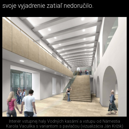
svoje vyjadrenie zatiaľ nedoručilo.
Interiér vstupnej haly Vodných kasární a vstupu od Námestia
Karola Vaculíka s variantom s pavlačou (vizualizácia Ján Krížik)