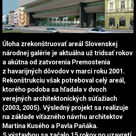
Úloha zrekonštruovať areál Slovenskej
národnej galérie je aktuálna už tridsať rokov
a akútna od zatvorenia Premostenia
z havarijných dôvodov v marci roku 2001.
Rekonštrukciu však potreboval celý areál,
ktorého podoba sa hľadala v dvoch
verejných architektonických súťažiach
(2003, 2005). Výsledný projekt sa realizuje
na základe víťazného návrhu architektov
Martina Kusého a Pavla Paňáka.
S výstavbou sa začalo 15 rokov po uzavretí