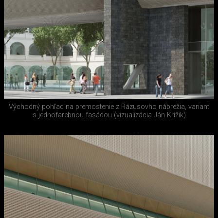
Východný pohľad na premostenie z Rázusovho nábrežia, variant
s jednofarebnou fasádou (vizualizácia Ján Krížik)