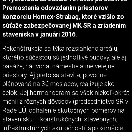
Premostenia odovzdaním priestorov
konzorciu Hornex-Strabag, ktoré vzišlo zo
súťaže zabezpečovanej MK SR a zriadením
staveniska v januári 2016.
Rekonštrukcia sa týka rozsiahleho areálu,
ktorého súčasťou sú jednotlivé budovy, ale aj
pasáže, nádvoria, námestie a iné verejné
priestory. Aj preto sa stavba, pôvodne
plánovaná na 36 mesiacov, realizuje ako
celok. Jej harmonogram sa však niekoľkokrát
menil z rôznych dôvodov (predsedníctvo SR v
Rade EÚ, odhalenie skutočných pomerov na
stavenisku – konštrukčných, stavebných,
infraštruktúrnych skutočností, aproximácie