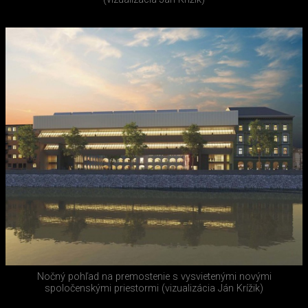
Nočný pohľad na premostenie s vysvietenými novými
spoločenskými priestormi (vizualizácia Ján Krížik)