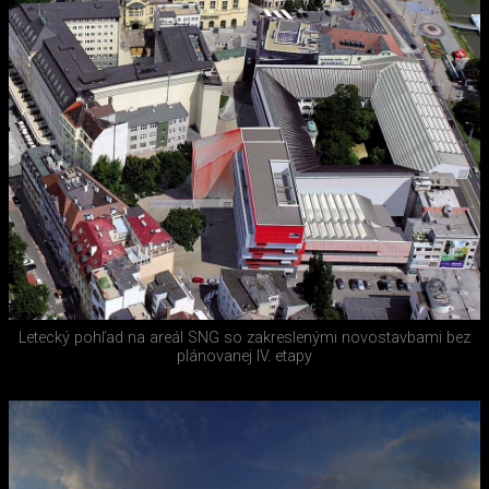
Letecký pohľad na areál SNG so zakreslenými novostavbami bez
plánovanej IV. etapy