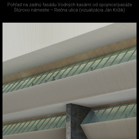
Pohľad na zadnú fasádu Vodných kasární od spojnice/pasáže
Štúrovo námestie – Riečna ulica (vizualizácia Ján Krížik)