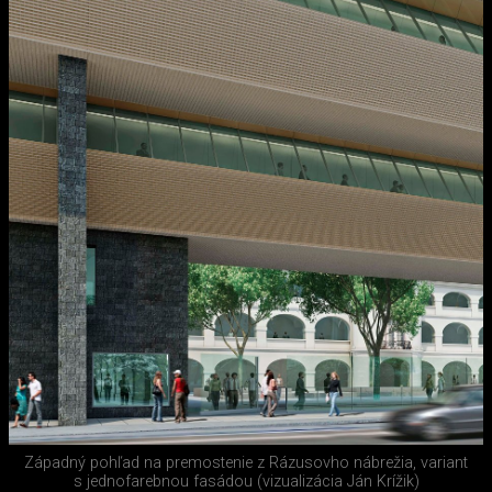
Západný pohľad na premostenie z Rázusovho nábrežia, variant
s jednofarebnou fasádou (vizualizácia Ján Krížik)