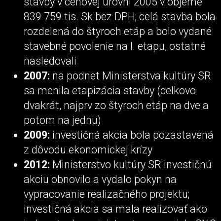
stavby v cenovej úrovni 2005 v objeme
839 759 tis. Sk bez DPH; celá stavba bola
rozdelená do štyroch etáp a bolo vydané
stavebné povolenie na I. etapu, ostatné
nasledovali
2007:
na podnet Ministerstva kultúry SR
sa menila etapizácia stavby (celkovo
dvakrát, najprv zo štyroch etáp na dve a
potom na jednu)
2009:
investičná akcia bola pozastavená
z dôvodu ekonomickej krízy
2012:
Ministerstvo kultúry SR investičnú
akciu obnovilo a vydalo pokyn na
vypracovanie realizačného projektu;
investičná akcia sa mala realizovať ako