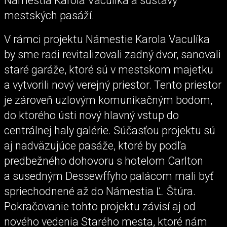
Námestia Karola Vaculíka a sústavy
mestských pasáží.
V rámci projektu Námestie Karola Vaculíka
by sme radi revitalizovali zadný dvor, sanovali
staré garáže, ktoré sú v mestskom majetku
a vytvorili nový verejný priestor. Tento priestor
je zároveň uzlovým komunikačným bodom,
do ktorého ústi nový hlavný vstup do
centrálnej haly galérie. Súčasťou projektu sú
aj nadväzujúce pasáže, ktoré by podľa
predbežného dohovoru s hotelom Carlton
a susedným Dessewffyho palácom mali byť
spriechodnené až do Námestia Ľ. Štúra.
Pokračovanie tohto projektu závisí aj od
nového vedenia Starého mesta, ktoré nám