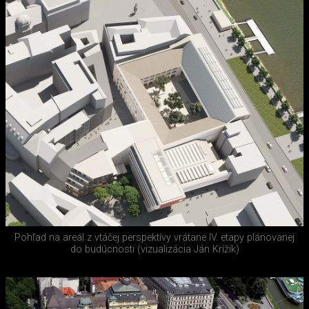
Pohľad na areál z vtáčej perspektívy vrátane IV. etapy plánovanej
do budúcnosti (vizualizácia Ján Krížik)