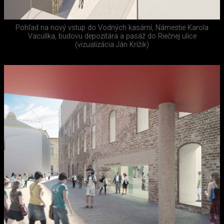
Pohľad na nový vstup do Vodných kasární, Námestie Karola
Vaculíka, budovu depozitára a pasáž do Riečnej ulice
(vizualizácia Ján Krížik)