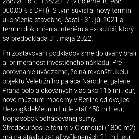
288/2016, č. 136/2017 (v objeme 10 988
000,00 € s DPH). S tým súvisí aj nový termín
ukončenia stavebnej časti - 31. júl 2021 a
termín dokončenia interiéru a expozícií, ktorý
sa predpokladá 31. mája 2022.
Pri zostavovaní podkladov sme do úvahy brali
aj primeranosť investičného nákladu. Pre
porovnanie uvádzame, že na rekonštrukciu
objektu Veletržního paláca Národnej galérie
Praha bolo alokovaných viac ako 116 mil. eur,
nové múzeum moderny v Berlíne od dvojice
Herzog&deMeuron bude stáť 450 mil. eur,
trojnásobok odhadovanej sumy.
Stredoeurópske fórum v Olomouci (1800 m2)
má na stavbu zatiaľ vyčlenených 21 mil. eur,