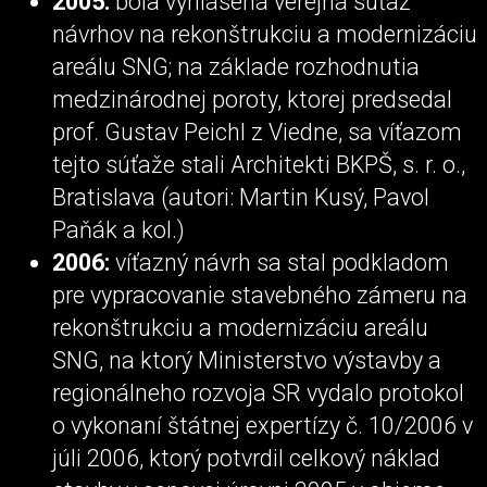
2005:
bola vyhlásená verejná súťaž
návrhov na rekonštrukciu a modernizáciu
areálu SNG; na základe rozhodnutia
medzinárodnej poroty, ktorej predsedal
prof. Gustav Peichl z Viedne, sa víťazom
tejto súťaže stali Architekti BKPŠ, s. r. o.,
Bratislava (autori: Martin Kusý, Pavol
Paňák a kol.)
2006:
víťazný návrh sa stal podkladom
pre vypracovanie stavebného zámeru na
rekonštrukciu a modernizáciu areálu
SNG, na ktorý Ministerstvo výstavby a
regionálneho rozvoja SR vydalo protokol
o vykonaní štátnej expertízy č. 10/2006 v
júli 2006, ktorý potvrdil celkový náklad