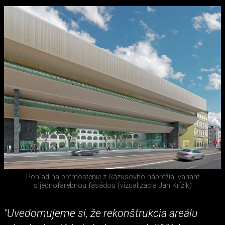
Pohľad na premostenie z Rázusovho nábrežia, variant
s jednofarebnou fasádou (vizualizácia Ján Krížik)
"Uvedomujeme si, že rekonštrukcia areálu