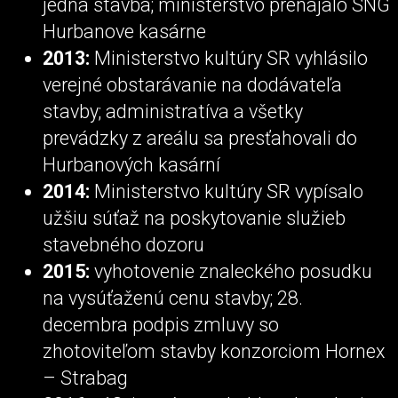
jedna stavba; ministerstvo prenajalo SNG
Hurbanove kasárne
2013:
Ministerstvo kultúry SR vyhlásilo
verejné obstarávanie na dodávateľa
stavby; administratíva a všetky
prevádzky z areálu sa presťahovali do
Hurbanových kasární
2014:
Ministerstvo kultúry SR vypísalo
užšiu súťaž na poskytovanie služieb
stavebného dozoru
2015:
vyhotovenie znaleckého posudku
na vysúťaženú cenu stavby; 28.
decembra podpis zmluvy so
zhotoviteľom stavby konzorciom Hornex
– Strabag