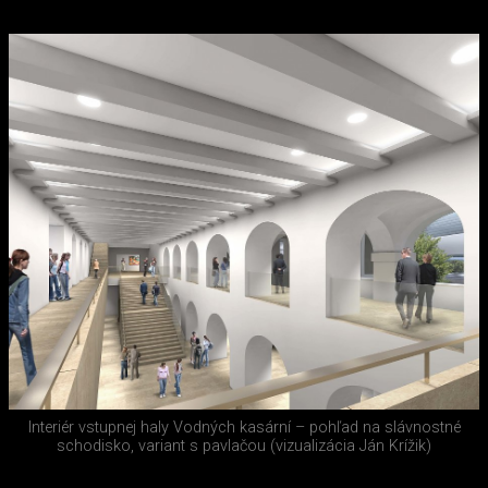
Interiér vstupnej haly Vodných kasární – pohľad na slávnostné
schodisko, variant s pavlačou (vizualizácia Ján Krížik)