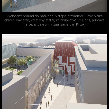
Východný pohľad do nádvoria. Verejné prevádzky: vľavo Veľká
čitáreň, kaviareň, kreatívny ateliér, kníhkupectvo Ex Libris, príprava
na Letný pavilón (vizualizácia Ján Krížik)