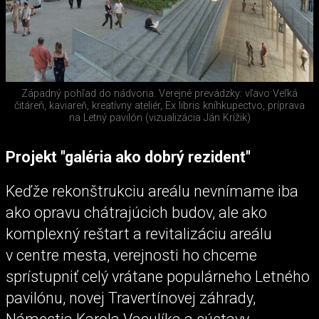
Západný pohľad do nádvoria. Verejné prevádzky: vľavo Veľká
čitáreň, kaviareň, kreatívny ateliér, Ex libris kníhkupectvo, príprava
na Letný pavilón (vizualizácia Ján Krížik)
Projekt "galéria ako dobrý rezident"
Keďže rekonštrukciu areálu nevnímame iba
ako opravu chátrajúcich budov, ale ako
komplexný reštart a revitalizáciu areálu
v centre mesta, verejnosti ho chceme
sprístupniť celý vrátane populárneho Letného
pavilónu, novej Travertínovej záhrady,