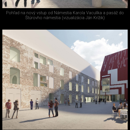
Pohľad na nový vstup od Námestia Karola Vaculíka a pasáž do
Štúrovho námestia (vizualizácia Ján Krížik)