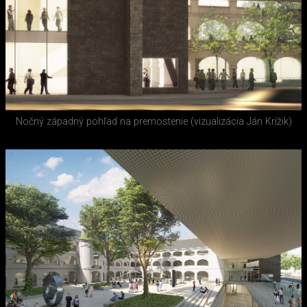
Nočný západný pohľad na premostenie (vizualizácia Ján Krížik)