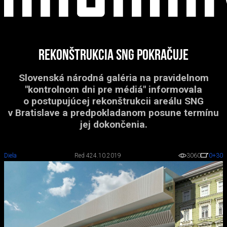
Rekonštrukcia SNG pokračuje
Slovenská národná galéria na pravidelnom
"kontrolnom dni pre médiá" informovala
o postupujúcej rekonštrukcii areálu SNG
v Bratislave a predpokladanom posune termínu
jej dokončenia.
Diela
Red 4
24.10.2019
3060
0
+30