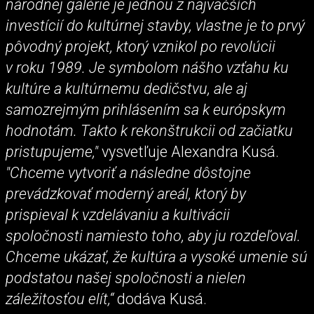
národnej galérie je jednou z najväčších
investícií do kultúrnej stavby, vlastne je to prvý
pôvodný projekt, ktorý vznikol po revolúcii
v roku 1989. Je symbolom nášho vzťahu ku
kultúre a kultúrnemu dedičstvu, ale aj
samozrejmým prihlásením sa k európskym
hodnotám. Takto k rekonštrukcii od začiatku
pristupujeme,"
vysvetľuje Alexandra Kusá.
"Chceme vytvoriť a následne dôstojne
prevádzkovať moderný areál, ktorý by
prispieval k vzdelávaniu a kultivácii
spoločnosti namiesto toho, aby ju rozdeľoval.
Chceme ukázať, že kultúra a vysoké umenie sú
podstatou našej spoločnosti a nielen
záležitosťou elít,“
dodáva Kusá.