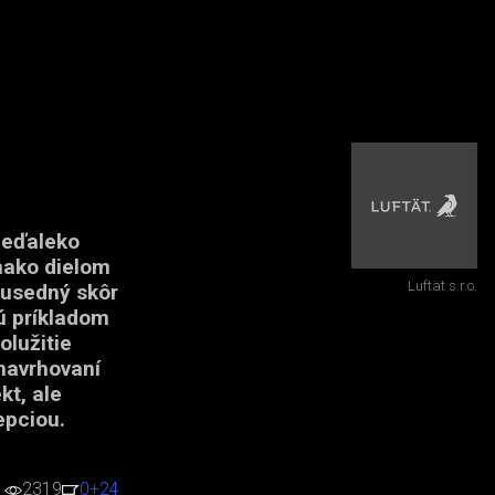
neďaleko
vnako dielom
Luftät s.r.o.
Susedný skôr
ú príkladom
olužitie
navrhovaní
kt, ale
epciou.
2319
0
+24