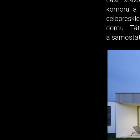
komoru a p
celopreskl
domu. Tát
a samostat