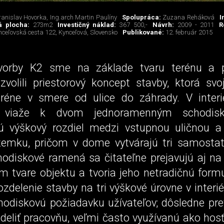
ranislav Hovorka, Ing.arch Martin Paulíny
Spolupráca:
Zuzana Reháková
I
á plocha:
273m2
Investičný náklad:
367 500,-
Návrh:
2009 - 2011
R
nceľovská cesta 122, Kynceľová, Slovensko
Publikované:
12. február 2015
vorby K2 sme na základe tvaru terénu a p
 zvolili priestorový koncept stavby, ktorá sv
réne v smere od ulice do záhrady. V interi
a viaže k dvom jednoramenným schodisk
ú výškový rozdiel medzi vstupnou uličnou 
emku, pričom v dome vytvárajú tri samosta
hodiskové ramená sa čitateľne prejavujú aj n
 tvare objektu a tvoria jeho netradičnú form
zdelenie stavby na tri výškové úrovne v interi
chodiskovú požiadavku užívateľov; dôsledne pr
deliť pracovňu, veľmi často využívanú ako hosť