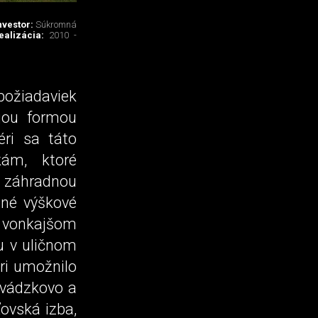
nvestor:
Súkromná
ealizácia:
2010 -
ožiadaviek
ojou formou
éri sa táto
ám, ktoré
a záhradnou
tné výškové
a vonkajšom
u v uličnom
éri umožnilo
evádzkovo a
ovská izba,