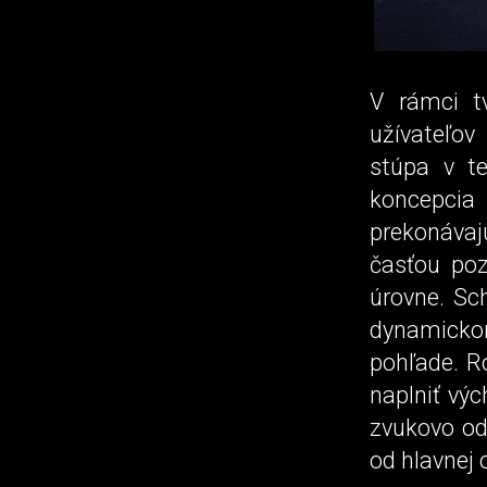
V rámci t
užívateľov
stúpa v te
koncepci
prekonávaj
časťou poz
úrovne. Sc
dynamickom
pohľade. Ro
naplniť vý
zvukovo od
od hlavnej 