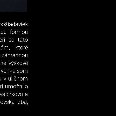
ožiadaviek
ojou formou
éri sa táto
ám, ktoré
a záhradnou
tné výškové
a vonkajšom
u v uličnom
éri umožnilo
evádzkovo a
ovská izba,