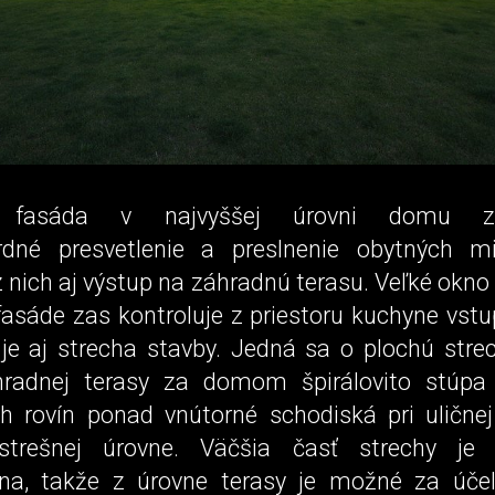
á fasáda v najvyššej úrovni domu za
rdné presvetlenie a preslnenie obytných mi
nich aj výstup na záhradnú terasu. Veľké okno
fasáde zas kontroluje z priestoru kuchyne vst
je aj strecha stavby. Jedná sa o plochú strec
hradnej terasy za domom špirálovito stúp
h rovín ponad vnútorné schodiská pri ulične
 strešnej úrovne. Väčšia časť strechy je 
na, takže z úrovne terasy je možné za úče