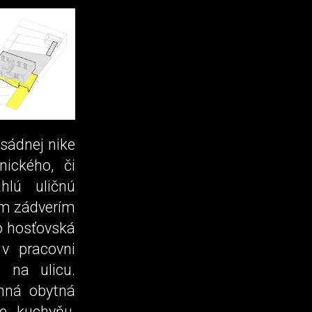
sádnej nike
nického, či
hlú uličnú
ým zádverím
o hosťovská
v pracovni
 na ulicu.
nná obytná
e kuchyňu,