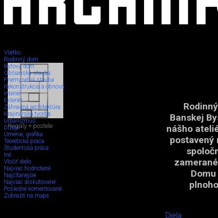
Všetko
Rodinný dom
Bytový dom
Občianska stavba
Priemyselná stavba
Rekonštrukcia a obnova
Interiér
Exteriér
Rodinný
Záhradná architektúra
Krajinárska tvorba
Banskej Bys
Urbanizmus
Regály + postele
nášho ateli
Dizajn
Umenie, grafika
postavený 
Teoretická práca
Študentská práca
spoločn
Iné
zamerané 
Vložiť dielo
Najviac hodnotené
Domu K
Najčítanejšie
Najviac diskutované
plnoho
Posledné komentované
Zobraziť na mape
Diela