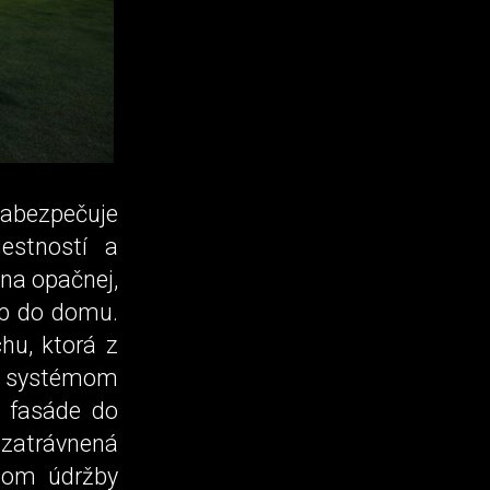
bezpečuje
estností a
 na opačnej,
up do domu.
hu, ktorá z
a systémom
j fasáde do
zatrávnená
lom údržby