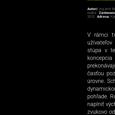
Autori:
Ing.arch B
osoba
Zastavan
2013
Adresa:
Ky
V rámci t
užívateľov
stúpa v te
koncepci
prekonávaj
časťou poz
úrovne. Sc
dynamickom
pohľade. Ro
naplniť vý
zvukovo od