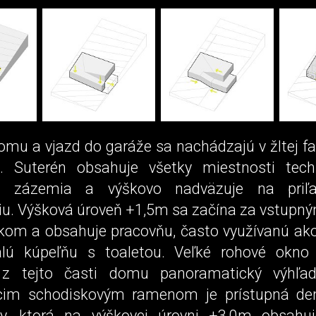
omu a vjazd do garáže sa nachádzajú v žltej fa
. Suterén obsahuje všetky miestnosti tech
o zázemia a výškovo nadväzuje na priľa
u. Výšková úroveň +1,5m sa začína za vstupn
kom a obsahuje pracovňu, často využívanú ak
lú kúpeľňu s toaletou. Veľké rohové okno 
z tejto časti domu panoramatický výhľad
cim schodiskovým ramenom je prístupná de
by, ktorá na výškovej úrovni +3,0m obsahuj