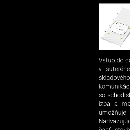
Vstup do d
v suteréne
skladovéh
komunikáci
so schodis
izba a ma
umožňuje 
Nadväzujú
časť stav