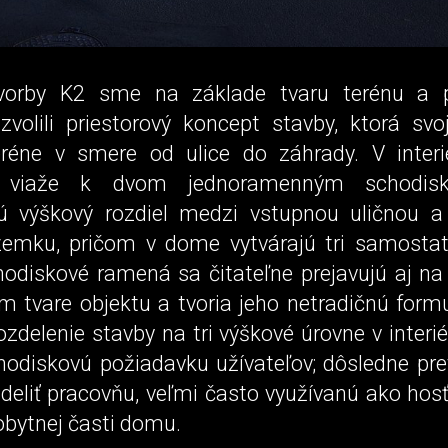
vorby K2 sme na základe tvaru terénu a p
 zvolili priestorový koncept stavby, ktorá sv
réne v smere od ulice do záhrady. V interi
a viaže k dvom jednoramenným schodisk
ú výškový rozdiel medzi vstupnou uličnou 
emku, pričom v dome vytvárajú tri samosta
hodiskové ramená sa čitateľne prejavujú aj n
 tvare objektu a tvoria jeho netradičnú form
zdelenie stavby na tri výškové úrovne v interi
chodiskovú požiadavku užívateľov; dôsledne pr
deliť pracovňu, veľmi často využívanú ako hosť
obytnej časti domu.