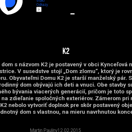
Video
Odkazy
K2
 dom s názvom K2 je postavený v obci Kynceľová 
trice. V susedstve stojí „Dom zlomu“, ktorý je ro
éru. Obyvateľmi Domu K2 je starší manželský pár. 
rodinný dom obývajú ich deti a vnuci. Obe stavby s
ého bývania viacerých generácií, pričom je toto sp
na zdieľanie spoločných exteriérov. Zámerom pri 
2 nebolo vytvoriť doplnok pre skôr postavený obje
dnotný dom s vlastnou, na mieru navrhnutou konc
Martin Paulíny
12.02.2015