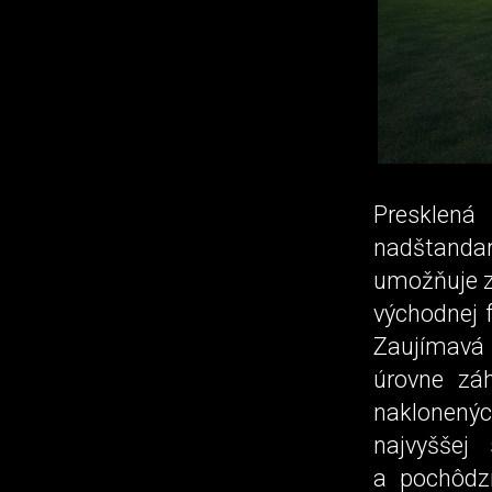
Presklen
nadštanda
umožňuje z 
východnej 
Zaujímavá 
úrovne zá
naklonenýc
najvyššej
a pochôdz