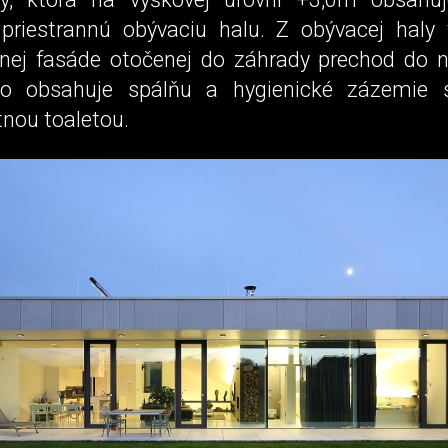
riestrannú obývaciu halu. Z obývacej haly 
enej fasáde otočenej do záhrady prechod do n
o obsahuje spálňu a hygienické zázemie 
nou toaletou.