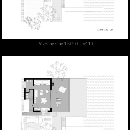
Pôvodný stav 1.NP
Office110