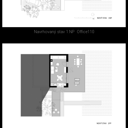
Navrhovaný stav 1.NP
Office110