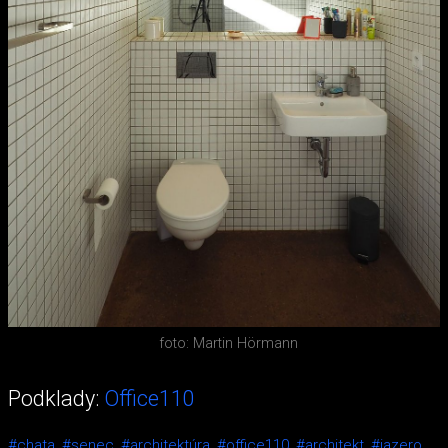
foto: Martin Hörmann
Podklady:
Office110
#chata,
#senec,
#architektúra,
#office110,
#architekt,
#jazero