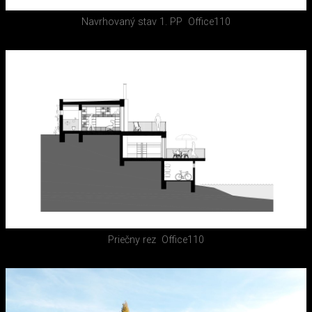
Navrhovaný stav 1. PP
Office110
Priečny rez
Office110