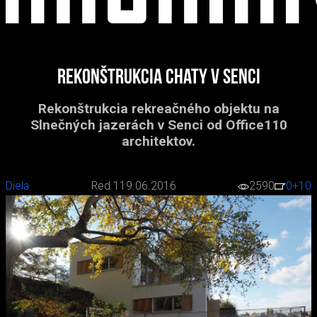
Rekonštrukcia chaty v Senci
Rekonštrukcia rekreačného objektu na
Slnečných jazerách v Senci od Office110
architektov.
Diela
Red 1
19.06.2016
2590
0
+10