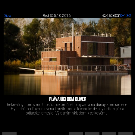
Diela
Red 3
25.10.2016
2626
0
+13
-2
PLÁVAJÚCI DOM OLIVER
Rekreačný dom s možnosťou celoročného bývania na dunajskom ramene.
Hybridná oceľovo-drevená konštrukcia a technické detaily odkazujú na
lodiarske remeslo. Výrazným vkladom k celkovému...