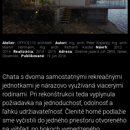
Ateliér:
OFFICE110 architekti
Autori:
Ing. arch. Peter Kopecký, Ing. arch.
Martin Hörmann, Ing. arch. Richard Kastel
Návrh:
2012 -
2014
Realizácia:
2014 - 2015
Adresa:
Slnečné jazerá juh 2855, Senec,
Slovensko
Publikované:
19. jún 2016
Chata s dvoma samostatnými rekreačnými
jednotkami je nárazovo využívaná viacerými
rodinami. Pri rekonštrukcii teda vyplynula
požiadavka na jednoduchosť, odolnosť a
ľahkú udržiavateľnosť. Členité horné podlažie
sme vyčistili do jedného priestoru otvoreného
na výhľad, po bokoch vymedzeného