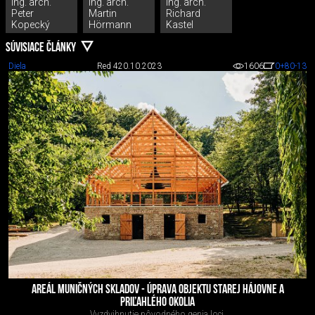
Ing. arch.
Ing. arch.
Ing. arch.
Peter
Martin
Richard
Kopecký
Hörmann
Kastel
SÚVISIACE ČLÁNKY
Diela
Red 4
20.10.2023
1606
0
+80
-13
AREÁL MUNIČNÝCH SKLADOV - ÚPRAVA OBJEKTU STAREJ HÁJOVNE A
PRIĽAHLÉHO OKOLIA
Vyzdvihnutie pôvodného genia loci.