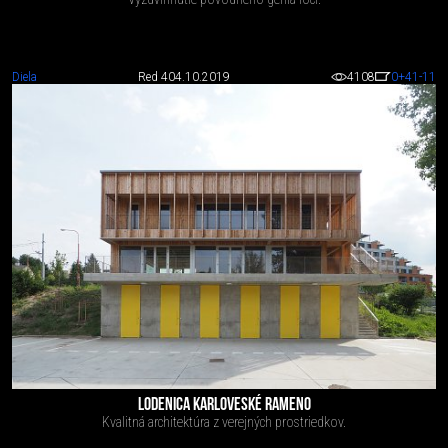
Diela
Red 4
04.10.2019
4108
0
+41
-11
LODENICA KARLOVESKÉ RAMENO
Kvalitná architektúra z verejných prostriedkov.