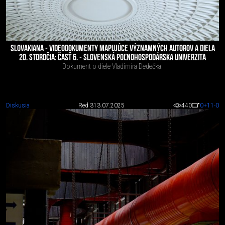
SLOVAKIANA - VIDEODOKUMENTY MAPUJÚCE VÝZNAMNÝCH AUTOROV A DIELA
20. STOROČIA: ČASŤ 6. - SLOVENSKÁ POĽNOHOSPODÁRSKA UNIVERZITA
Dokument o diele Vladimíra Dedečka.
Diskusia
Red 3
13.07.2025
440
0
+11
-0