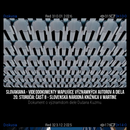
Diskusia
Red 3
10.01.2026
315
0
+10
-0
SLOVAKIANA - VIDEODOKUMENTY MAPUJÚCE VÝZNAMNÝCH AUTOROV A DIELA
20. STOROČIA: ČASŤ 8 - SLOVENSKÁ NÁRODNÁ KNIŽNICA V MARTINE
Dokument o významdom diele Dušana Kuzmu.
Diskusia
Red 3
23.12.2025
176
0
+14
-0