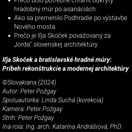
Prečo bolo potrebné chrániť odkrytý
hradobný múr po asanáciách.
Ako sa premenilo Podhradie po výstavbe
Nového mosta.
Prečo je Iľja Skoček považovaný za
„lorda“ slovenskej architektúry.
Iľja Skoček a bratislavské hradné múry:
Príbeh rekonštrukcie a modernej architektúry
©Slovakiana (2024)
Autor: Peter Požgay
Spoluautorka: Linda Suchá (korekcia)
Kamera: Peter Požgay
Strih: Peter Požgay
Iná rola: Ing. arch. Katarína Andrášiová, PhD.