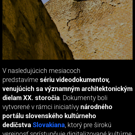
V nasledujúcich mesiacoch
predstavíme
sériu videodokumentov,
venujúcich sa významným architektonickým
dielam XX. storočia
. Dokumenty boli
vytvorené v rámci iniciatívy
národného
portálu slovenského kultúrneho
dedičstva
Slovakiana
, ktorý pre širokú
verejnosť sprístupňuje digitalizované kultúrne