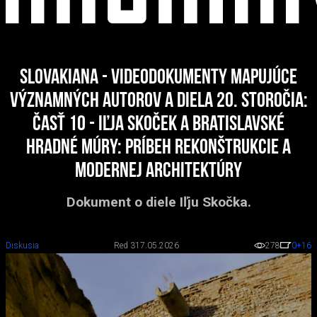
Slovakiana - videodokumenty mapujúce
významných autorov a diela 20. storočia:
časť 10 - Iľja Skoček a bratislavské
hradné múry: Príbeh rekonštrukcie a
modernej architektúry
Dokument o diele Iľju Skočka.
Diskusia
Red 3
17.05.2026
278
0
+16