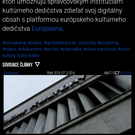
ktorí umožňujú správcovským inštitúciám
kultúrneho dedičstva zdieľať svoj digitálny
obsah s platformou európskeho kultúrneho
dedičstva
Europeana
.
#slovakiana,
#video,
#architektúra xx. storočia,
#moderna,
#video,
#dokument,
#archív,
#pamiatka,
#viera mecková,
#dom
kultúry dolný kubín
SÚVISIACE ČLÁNKY
Diskusia
Red 3
19.07.2026
210
0
+10
-0