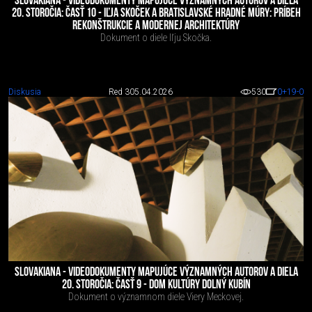
SLOVAKIANA - VIDEODOKUMENTY MAPUJÚCE VÝZNAMNÝCH AUTOROV A DIELA
20. STOROČIA: ČASŤ 10 - IĽJA SKOČEK A BRATISLAVSKÉ HRADNÉ MÚRY: PRÍBEH
REKONŠTRUKCIE A MODERNEJ ARCHITEKTÚRY
Dokument o diele Iľju Skočka.
Diskusia
Red 3
05.04.2026
530
0
+19
-0
SLOVAKIANA - VIDEODOKUMENTY MAPUJÚCE VÝZNAMNÝCH AUTOROV A DIELA
20. STOROČIA: ČASŤ 9 - DOM KULTÚRY DOLNÝ KUBÍN
Dokument o významnom diele Viery Meckovej.