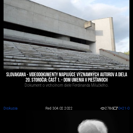
SLOVAKIANA - VIDEODOKUMENTY MAPUJÚCE VÝZNAMNÝCH AUTOROV A DIELA
20. STOROČIA: ČASŤ 1. - DOM UMENIA V PIEŠŤANOCH
Dokument o vrcholnom diele Ferdinanda Milučkého.
Diskusia
Red 3
04.02.2022
2786
0
+21
-0