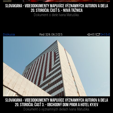
SLOVAKIANA - VIDEODOKUMENTY MAPUJÚCE VÝZNAMNÝCH AUTOROV A DIELA
20. STOROČIA: ČASŤ 5. - NOVÁ TRŽNICA
Dokument o diele Ivana Matušíka.
Diskusia
Red 3
28.06.2025
451
0
+15
-0
SLOVAKIANA - VIDEODOKUMENTY MAPUJÚCE VÝZNAMNÝCH AUTOROV A DIELA
20. STOROČIA: ČASŤ 3. - OBCHODNÝ DOM PRIOR A HOTEL KYJEV
Dokument o významných dielach Ivana Matušíka.