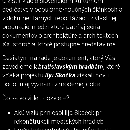
a zistiť viac o slovenskom kultúrnom
dedičstve v populárno-náučných článkoch a
v dokumentárnych reportážach z vlastnej
produkcie, medzi ktoré patrí aj séria
dokumentov o architektúre a architektoch
XX. storočia, ktoré postupne predstavíme.
Desiatym na rade je dokument, ktorý Vás
zavedieme k
bratislavským hradbám
, ktoré
vďaka projektu
Iľju Skočka
získali novú
podobu aj význam v modernej dobe.
Čo sa vo videu dozviete?
Akú víziu priniesol Iľja Skoček pri
rekonštrukcii mestských hradieb.