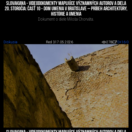
SLOVAKIANA - VIDEODOKUMENTY MAPUJÚCE VÝZNAMNÝCH AUTOROV A DIELA
20. STOROČIA: ČASŤ 10 - DOM UMENIA V BRATISLAVE – PRÍBEH ARCHITEKTÚRY,
HISTÓRIE A UMENIA
Dokument o diele Miloša Chorváta.
Diskusia
Red 3
17.05.2026
278
0
+16
-0