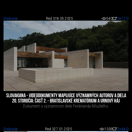
Diskusia
Red 3
18.05.2025
540
0
+17
-0
SLOVAKIANA - VIDEODOKUMENTY MAPUJÚCE VÝZNAMNÝCH AUTOROV A DIELA
20. STOROČIA: ČASŤ 2. - BRATISLAVSKÉ KREMATÓRIUM A URNOVÝ HÁJ
Dokument o významnom diele Ferdinanda Milučkého.
Diskusia
Red 3
27.01.2025
1339
0
+44
-0