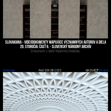
SLOVAKIANA - VIDEODOKUMENTY MAPUJÚCE VÝZNAMNÝCH AUTOROV A DIELA
20. STOROČIA: ČASŤ 6. - SLOVENSKÝ NÁRODNÝ ARCHÍV
Dokument o diele Vladimíra Dedečka.
Diskusia
Red 3
09.08.2025
354
0
+14
-0