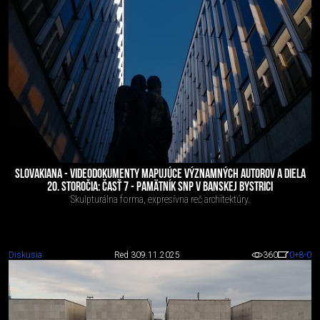
SLOVAKIANA - VIDEODOKUMENTY MAPUJÚCE VÝZNAMNÝCH AUTOROV A DIELA
20. STOROČIA: ČASŤ 7 - PAMÄTNÍK SNP V BANSKEJ BYSTRICI
Skulpturálna forma, expresívna reč architektúry.
Diskusia
Red 3
09.11.2025
360
0
+8
-0