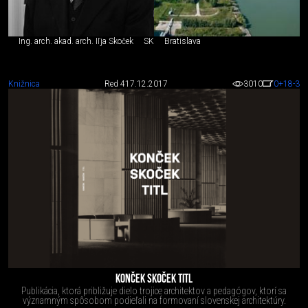
Ing. arch. akad. arch. Iľja Skoček
SK
Bratislava
Knižnica
Red 4
17.12.2017
3010
0
+18
-3
KONČEK SKOČEK TITL
Publikácia, ktorá približuje dielo trojice architektov a pedagógov, ktorí sa
významným spôsobom podieľali na formovaní slovenskej architektúry.