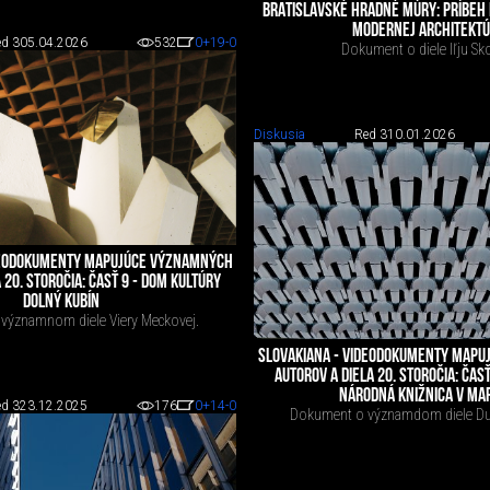
BRATISLAVSKÉ HRADNÉ MÚRY: PRÍBEH
MODERNEJ ARCHITEKT
d 3
05.04.2026
532
0
+19
-0
Dokument o diele Iľju Sk
Diskusia
Red 3
10.01.2026
DEODOKUMENTY MAPUJÚCE VÝZNAMNÝCH
 20. STOROČIA: ČASŤ 9 - DOM KULTÚRY
DOLNÝ KUBÍN
významnom diele Viery Meckovej.
SLOVAKIANA - VIDEODOKUMENTY MAP
AUTOROV A DIELA 20. STOROČIA: ČAS
NÁRODNÁ KNIŽNICA V MA
d 3
23.12.2025
176
0
+14
-0
Dokument o významdom diele D