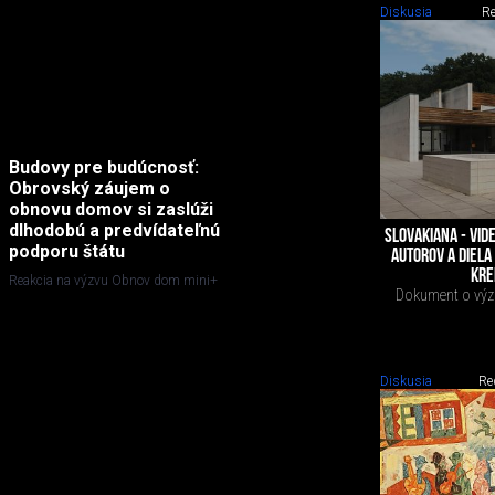
Diskusia
Re
Budovy pre budúcnosť:
Obrovský záujem o
obnovu domov si zaslúži
dlhodobú a predvídateľnú
SLOVAKIANA - VI
podporu štátu
AUTOROV A DIELA 
KRE
Reakcia na výzvu Obnov dom mini+
Dokument o výz
Diskusia
Re