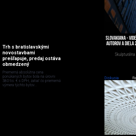
SLOVAKIANA - VI
AUTOROV A DIELA 
Trh s bratislavskými
novostavbami
Skulpturálna 
prešľapuje, predaj ostáva
obmedzený
Priemerná absolútna cena
ponúkaných bytov bola na úrovni
Diskusia
Re
380 tis. € s DPH, zatiaľ čo priemerná
výmera týchto bytov...