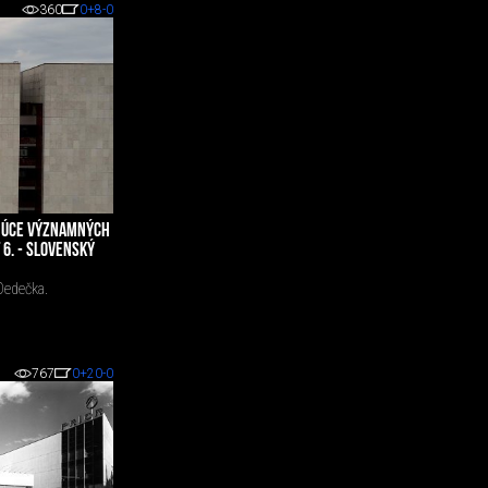
360
0
+8
-0
UJÚCE VÝZNAMNÝCH
 6. - SLOVENSKÝ
Dedečka.
767
0
+20
-0