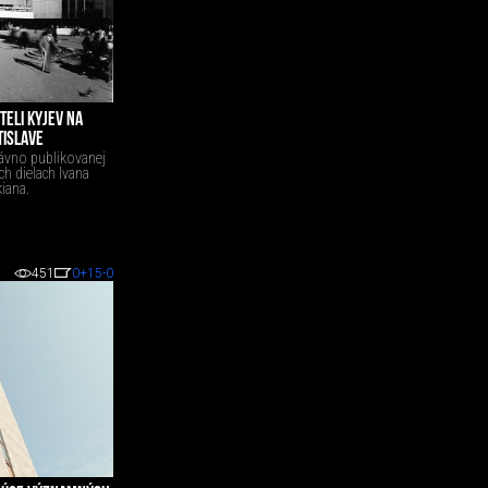
TELI KYJEV NA
TISLAVE
dávno publikovanej
h dielach Ivana
iana.
451
0
+15
-0