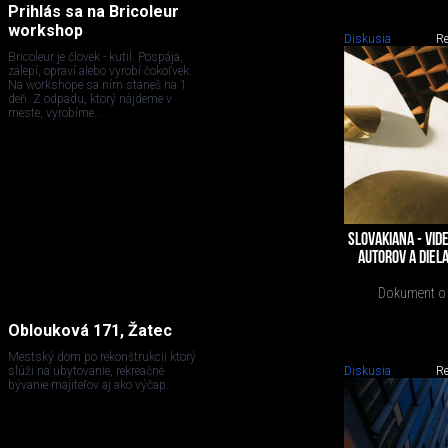
Prihlás sa na Bricoleur
workshop
Diskusia
Re
Bricoleur je človek - kutil. Pospája,
zalepí, opraví alebo vyrobí čokoľvek.
Na workshope sa ním staneš na 1
deň. Z odpadu, ktorý nájdeme v
meste, vyrobíme...
SLOVAKIANA - VI
AUTOROV A DIELA
Dokument o 
Oblouková 171, Žatec
Mestský dom po rekonštrukcii ktorý
Diskusia
Re
slúži na ubytovanie, rekreačné
bývanie majiteľov aj ako výčap.