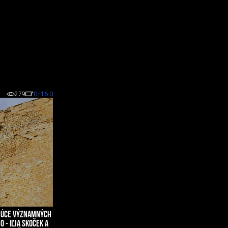
279
0
+16
-0
UJÚCE VÝZNAMNÝCH
0 - IĽJA SKOČEK A