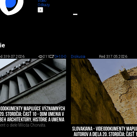
Video
Odkazy
ie
d 3
19.07.2026
211
0
+10
-0
Diskusia
Red 3
17.05.2026
DEODOKUMENTY MAPUJÚCE VÝZNAMNÝCH
20. STOROČIA: ČASŤ 10 - DOM UMENIA V
BEH ARCHITEKTÚRY, HISTÓRIE A UMENIA
nt o diele Miloša Chorváta.
SLOVAKIANA - VIDEODOKUMENTY MAP
AUTOROV A DIELA 20. STOROČIA: ČASŤ 1