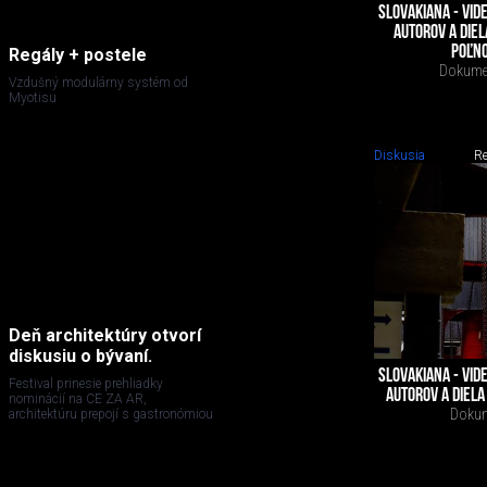
SLOVAKIANA - VI
AUTOROV A DIEL
POĽNO
Regály + postele
Dokumen
Vzdušný modulárny systém od
Myotisu
Diskusia
Re
Deň architektúry otvorí
diskusiu o bývaní.
SLOVAKIANA - VI
Festival prinesie prehliadky
AUTOROV A DIELA 
nominácií na CE ZA AR,
Dokume
architektúru prepojí s gastronómiou