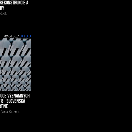
 REKONŠTRUKCIE A
ÚRY
očka.
315
0
+10
-0
UJÚCE VÝZNAMNÝCH
Ť 8 - SLOVENSKÁ
RTINE
ušana Kuzmu.