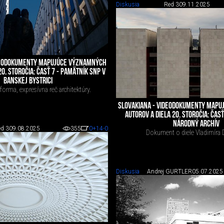
Diskusia
Red 3
09.11.2025
DEODOKUMENTY MAPUJÚCE VÝZNAMNÝCH
20. STOROČIA: ČASŤ 7 - PAMÄTNÍK SNP V
BANSKEJ BYSTRICI
forma, expresívna reč architektúry.
SLOVAKIANA - VIDEODOKUMENTY MAP
AUTOROV A DIELA 20. STOROČIA: ČASŤ
NÁRODNÝ ARCHÍV
d 3
09.08.2025
355
0
+14
-0
Dokument o diele Vladimíra 
Diskusia
Andrej GÜRTLER
05.07.2025