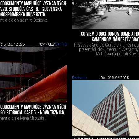
DEODOKUMENTY MAPUJÚCE VÝZNAMNÝCH
A 20. STOROČIA: ČASŤ 6. - SLOVENSKÁ
HOSPODÁRSKA UNIVERZITA
t o diele Vladimíra Dedečka.
ČO VIEM O OBCHODNOM DOME A HO
KAMENNOM NÁMESTÍ V BRA
d 3
13.07.2025
440
0
+11
-0
Príspevok Andreja Gürtlera k u nás ne
prezentácii dokumentu o významnýc
Matušíka na portáli Slovak
Diskusia
Red 3
28.06.2025
DEODOKUMENTY MAPUJÚCE VÝZNAMNÝCH
20. STOROČIA: ČASŤ 5. - NOVÁ TRŽNICA
nt o diele Ivana Matušíka.