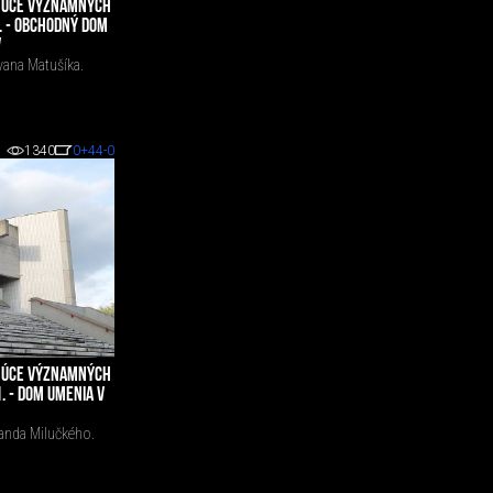
UJÚCE VÝZNAMNÝCH
3. - OBCHODNÝ DOM
V
ana Matušíka.
1340
0
+44
-0
UJÚCE VÝZNAMNÝCH
1. - DOM UMENIA V
anda Milučkého.