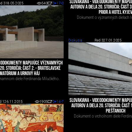
SLOVAKIANA - VIDEODOKUMENTY MAP
d 3
18.05.2025
540
0
+17
-0
AUTOROV A DIELA 20. STOROČIA: ČASŤ 
PRIOR A HOTEL KYJE
Dokument o významných dielach Iv
Diskusia
Red 3
27.01.2025
DEODOKUMENTY MAPUJÚCE VÝZNAMNÝCH
20. STOROČIA: ČASŤ 2. - BRATISLAVSKÉ
MATÓRIUM A URNOVÝ HÁJ
namnom diele Ferdinanda Milučkého.
SLOVAKIANA - VIDEODOKUMENTY MAP
d 1
26.11.2015
1905
0
+14
-7
AUTOROV A DIELA 20. STOROČIA: ČASŤ 
PIEŠŤANOCH
Dokument o vrcholnom diele Ferdin