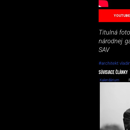
YOUTUBE
Titulná fot
národnej ga
SAV
#architekt vlad
SÚVISIACE ČLÁNKY
Kalendárium