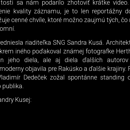
ežitosti sa nám podarilo zhotoviť krátke video
enie kvality záznamu, je to len reportážny 
ližuje cenné chvíle, ktoré možno zaujmú tých, čo
tomní.
redniesla riaditeľka SNG Sandra Kusá. Architek
okrem iného poďakoval známej fotografke Hert
en jeho diela, ale aj diela ďalších autorov
moderny objavila pre Rakúsko a ďalšie krajiny.
Vladimír Dedeček zožal spontánne standing 
 publika.
ndry Kusej: