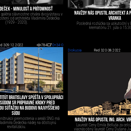
EDEČEK - MINULOSŤ A PRÍTOMNOSŤ
NAVŽDY NÁS OPUSTIL ARCHITEKT A
galéria slávnostne otvára dvojvýstavu v
tení od architekta Vladimíra Dedečka
VRANKA
(1929 - 2020).
Posledná rozlúčka sa uskutoční v
krematóriu 21. júla o 15:3
d 3
09.12.2022
784
0
+34
-0
Diskusia
Red 3
20.08.2022
TITÚT BRATISLAVY SPÚŠŤA V SPOLUPRÁCI
 SÚDOM SR PRÍPRAVNÉ KROKY PRED
OU SÚŤAŽOU NA BUDOVU NAJVYŠŠIEHO
SÚDU
nštrukcii premostenia v areáli SNG má
NAVŽDY NÁS OPUSTIL ING. ARCH. VIR
Vladimíra Dedečka nádej na dôstojnú
Laureát Ceny Emila Belluša za celo
revitalizáciu.
viacnásobný laureát Ceny Dušana Jur