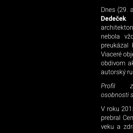
Dnes (29. 
Dedeček
.
architekto
nebola vž
preukázal k
Viaceré obj
obdivom ak
autorský ru
Profil z
osobnosti s
V roku 201
prebral Cen
veku a zdr