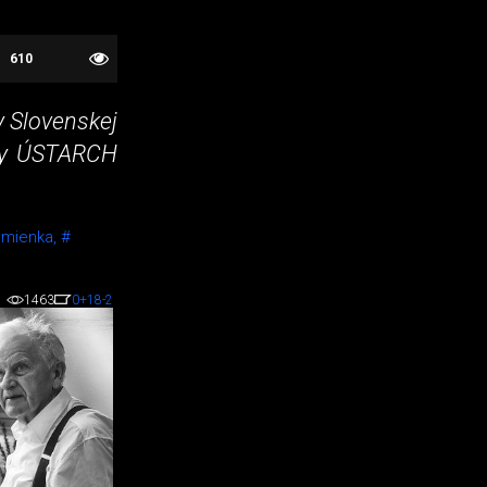
610
y Slovenskej
túry ÚSTARCH
mienka,
#
1463
0
+18
-2