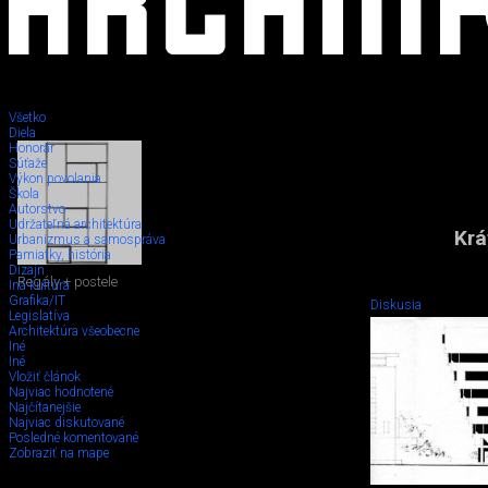
Všetko
Diela
Honorár
Súťaže
Výkon povolania
Škola
Autorstvo
Udržateľná architektúra
Krá
Urbanizmus a samospráva
Pamiatky, história
Dizajn
Regály + postele
Iná kultúra
Grafika/IT
Diskusia
Legislatíva
Architektúra všeobecne
Iné
Iné
Vložiť článok
Najviac hodnotené
Najčítanejšie
Najviac diskutované
Posledné komentované
Zobraziť na mape