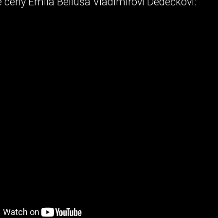
 ceny Emila Belluša Vladimírovi Dedečkovi: