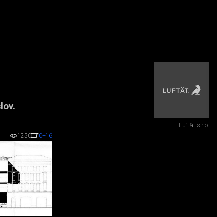
lov.
Luftät s.r.o.
1250
0
+16