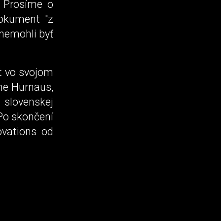
. Prosíme o
dokument "z
 nemohli byť
t vo svojom
he Hurnaus,
 slovenskej
 Po skončení
ovations od