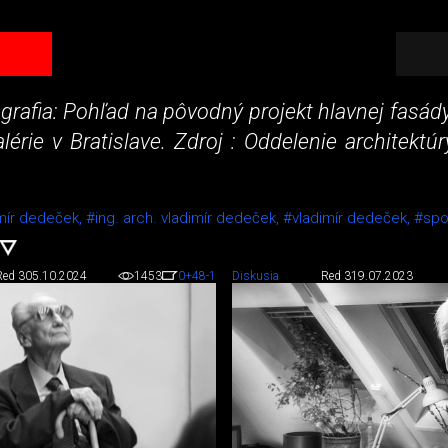
ografia: Pohľad na pôvodný projekt hlavnej fasád
lérie v Bratislave. Zdroj : Oddelenie architek
imír dedeček,
#ing. arch. vladimír dedeček,
#vladimír dedeček,
#spo
Red 3
05.10.2024
1453
0
+48
-1
Diskusia
Red 3
19.07.2023