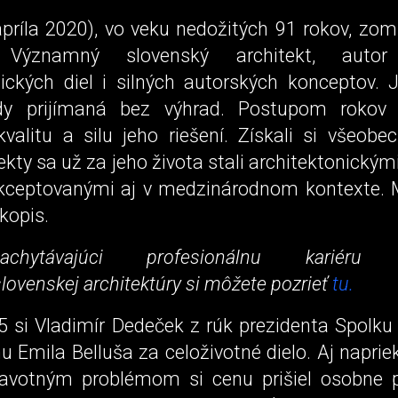
apríla 2020), vo veku nedožitých 91 rokov, zom
 Významný slovenský architekt, auto
nických diel i silných autorských konceptov. 
dy prijímaná bez výhrad. Postupom rokov 
valitu a silu jeho riešení. Získali si všeobe
ekty sa už za jeho života stali architektonickým
ceptovanými aj v medzinárodnom kontexte. 
kopis.
achytávajúci profesionálnu kariéru 
lovenskej architektúry si môžete pozrieť
tu.
5 si Vladimír Dedeček z rúk prezidenta Spolku 
u Emila Belluša za celoživotné dielo. Aj napr
avotným problémom si cenu prišiel osobne pr