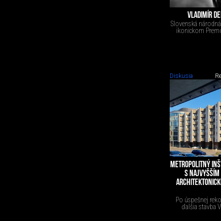
VLADIMÍR D
Slovenská národná 
ikonickom Premos
Diskusia
Re
METROPOLITNÝ INŠ
S NAJVYŠŠÍM
ARCHITEKTONICK
Po úspešnej reko
ďalšia stavba 