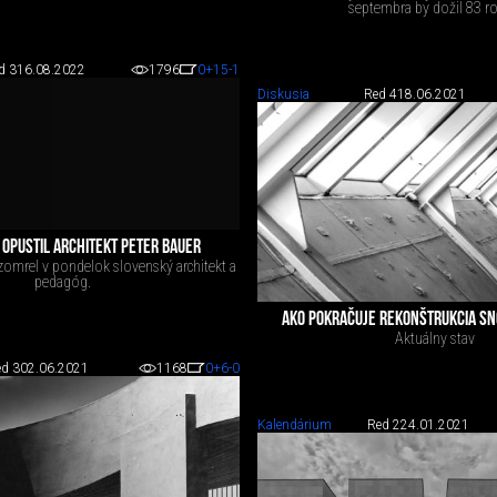
septembra by dožil 83 r
d 3
16.08.2022
1796
0
+15
-1
Diskusia
Red 4
18.06.2021
OPUSTIL ARCHITEKT PETER BAUER
omrel v pondelok slovenský architekt a
pedagóg.
AKO POKRAČUJE REKONŠTRUKCIA SN
Aktuálny stav
d 3
02.06.2021
1168
0
+6
-0
Kalendárium
Red 2
24.01.2021