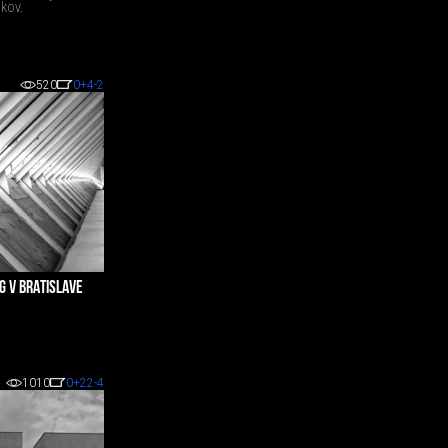
okov.
520
0
+4
-2
G V BRATISLAVE
1010
0
+22
-4