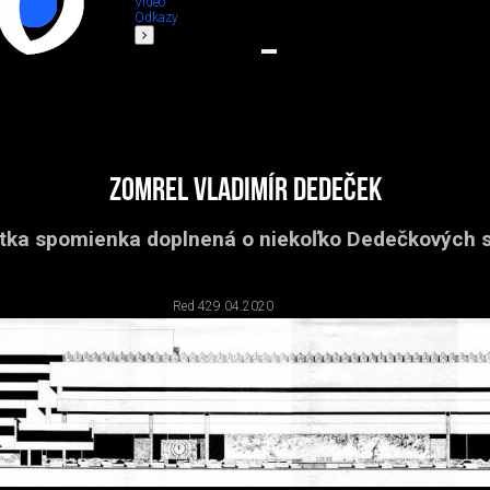
Video
Odkazy
Zomrel Vladimír Dedeček
tka spomienka doplnená o niekoľko Dedečkových s
Red 4
29.04.2020