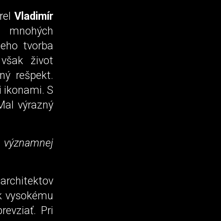
rel
Vladimír
r mnohých
Jeho tvorba
však život
cný rešpekt.
i ikonami. S
Mal výrazný
významnej
architektov
iek vysokému
evziať. Pri