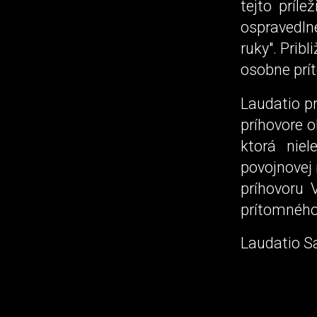
tejto príl
ospravedln
ruky". Prib
osobne prí
Laudatio p
príhovore 
ktorá niel
povojnovej 
príhovoru 
prítomného
Laudatio Sa