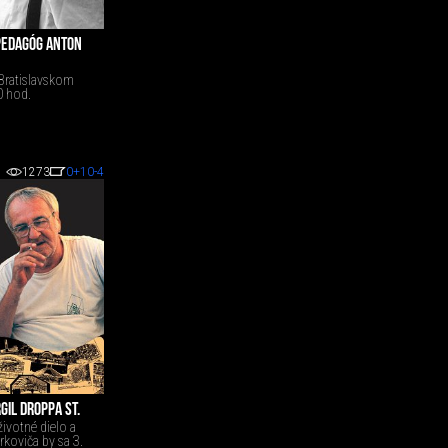
 PEDAGÓG ANTON
 Bratislavskom
0 hod.
1273
0
+10
-4
GIL DROPPA ST.
životné dielo a
koviča by sa 3.