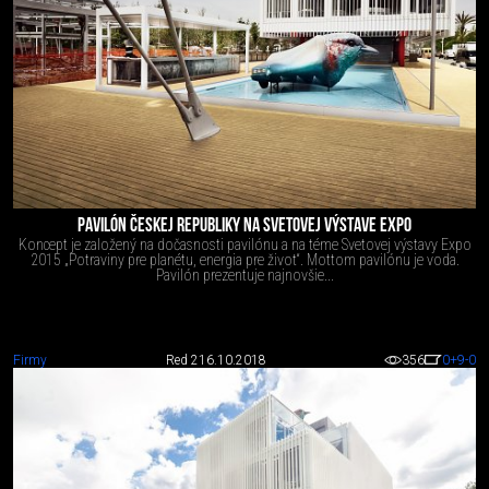
PAVILÓN ČESKEJ REPUBLIKY NA SVETOVEJ VÝSTAVE EXPO
Koncept je založený na dočasnosti pavilónu a na téme Svetovej výstavy Expo
2015 „Potraviny pre planétu, energia pre život“. Mottom pavilónu je voda.
Pavilón prezentuje najnovšie...
Firmy
Red 2
16.10.2018
356
0
+9
-0