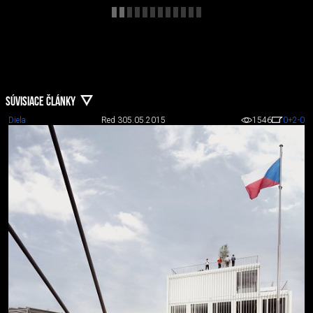
SÚVISIACE ČLÁNKY
Diela
Red 3
05.05.2015
1546
0
+2
-0