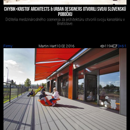
CHYBIK+KRISTOF ARCHITECTS & URBAN DESIGNERS OTVORILI SVOJU SLOVENSKÚ
POBOČKU
Držitelia medzinárodného ocenenia za architektúru otvorili svoju kanceláriu v
Bratislave.
Firmy
Martin Hart
10.02.2016
1194
0
+6
-1