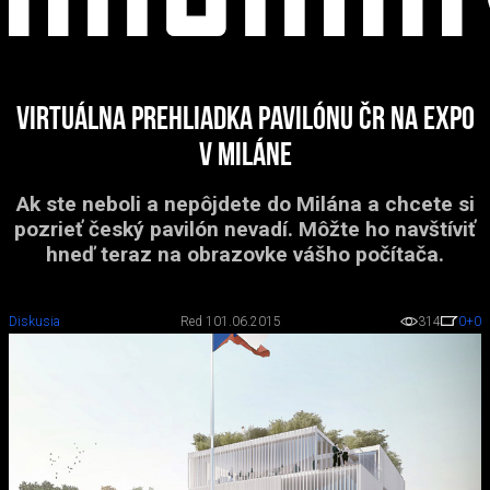
Virtuálna prehliadka pavilónu ČR na Expo
v Miláne
Ak ste neboli a nepôjdete do Milána a chcete si
pozrieť český pavilón nevadí. Môžte ho navštíviť
hneď teraz na obrazovke vášho počítača.
Diskusia
Red 1
01.06.2015
314
0
+0