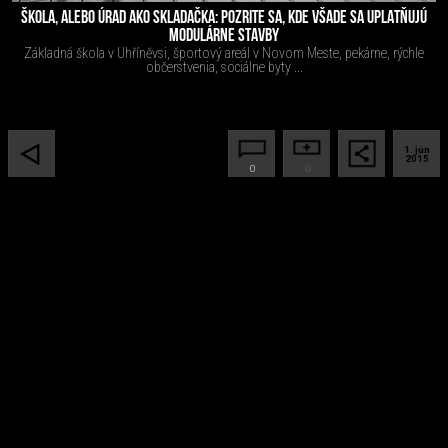
ŠKOLA, ALEBO ÚRAD AKO SKLADAČKA: POZRITE SA, KDE VŠADE SA UPLATŇUJÚ
MODULÁRNE STAVBY
Základná škola v Uhříněvsi, športový areál v Novom Meste, pekárne, rýchle
občerstvenia, sociálne byty ...
1. jún
2015
0
0