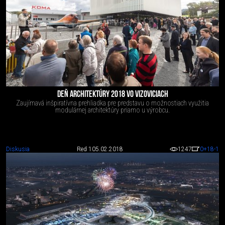
DEŇ ARCHITEKTÚRY 2018 VO VIZOVICIACH
Zaujímavá inšpiratívna prehliadka pre predstavu o možnostiach využitia
modulárnej architektúry priamo u výrobcu.
Diskusia
Red 1
05.02.2018
1247
0
+18
-1