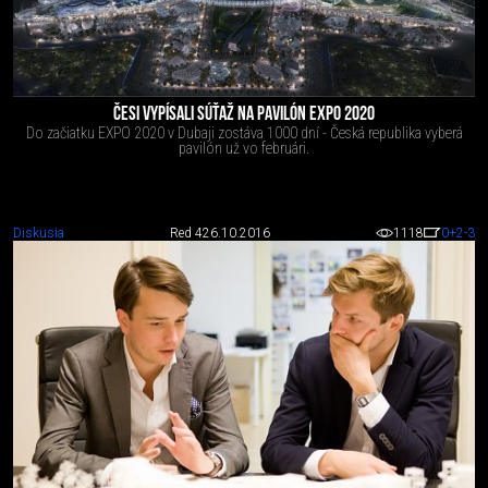
ČESI VYPÍSALI SÚŤAŽ NA PAVILÓN EXPO 2020
Do začiatku EXPO 2020 v Dubaji zostáva 1000 dní - Česká republika vyberá
pavilón už vo februári.
Diskusia
Red 4
26.10.2016
1118
0
+2
-3