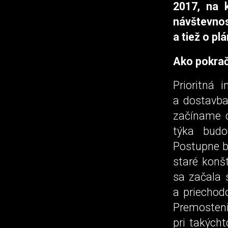
2017, na 
návštevnos
a tiež o p
Ako pokrač
Prioritná 
a dostavba
začíname d
týka budo
Postupne bo
staré konš
sa začala 
a priechod
Premosteni
pri takýcht