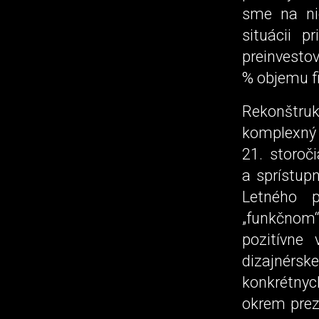
sme na nie
situácii p
preinvesto
% objemu fi
Rekonštruk
komplexný 
21. storoč
a sprístup
Letného p
„funkčnom“ 
pozitívne
dizajnérsk
konkrétnyc
okrem prez