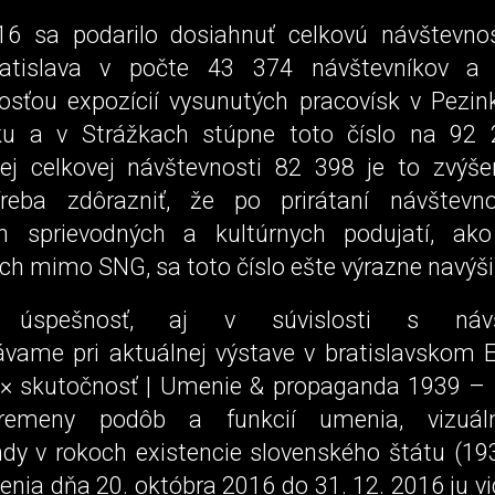
6 sa podarilo dosiahnuť celkovú návštevnos
tislava v počte 43 374 návštevníkov a 
osťou expozícií vysunutých pracovísk v Pezink
u a v Strážkach stúpne toto číslo na 92 2
ej celkovej návštevnosti 82 398 je to zvýš
Treba zdôrazniť, že po prirátaní návštevno
ch sprievodných a kultúrnych podujatí, ako
ch mimo SNG, sa toto číslo ešte výrazne navýši
 úspešnosť, aj v súvislosti s návšt
ame pri aktuálnej výstave v bratislavskom 
 × skutočnosť | Umenie & propaganda 1939 – 
emeny podôb a funkcií umenia, vizuáln
dy v rokoch existencie slovenského štátu (19
renia dňa 20. októbra 2016 do 31. 12. 2016 ju v