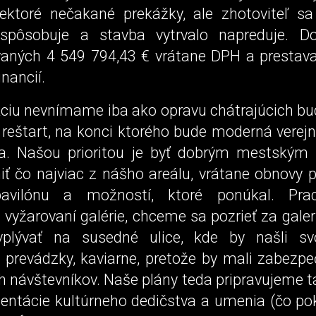
ktoré nečakané prekážky, ale zhotoviteľ sa
rispôsobuje a stavba vytrvalo napreduje. D
vaných 4 549 794,43 € vrátane DPH a prestav
nancií.
ciu nevnímame iba ako opravu chátrajúcich bud
reštart, na konci ktorého bude moderná verejná
ia. Našou prioritou je byť dobrým mestským
niť čo najviac z nášho areálu, vrátane obnovy 
avilónu a možností, ktoré ponúkal. Pr
vyžarovaní galérie, chceme sa pozrieť za galer
 vplývať na susedné ulice, kde by našli sv
e prevádzky, kaviarne, pretože by mali zabezpe
h návštevníkov. Naše plány teda pripravujeme t
entácie kultúrneho dedičstva a umenia (čo p