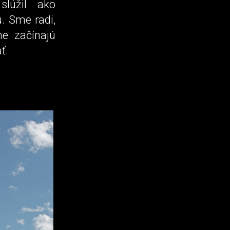
slúžil ako
. Sme radi,
ne začínajú
ť.