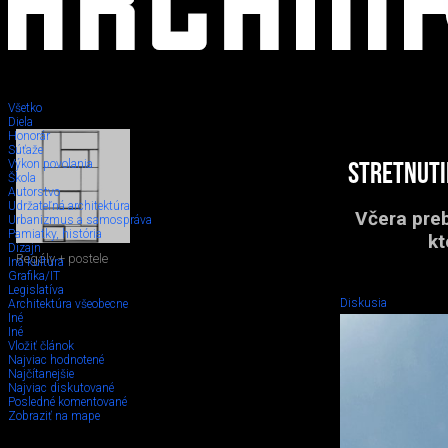
Všetko
Diela
Honorár
Súťaže
Výkon povolania
Stretnuti
Škola
Autorstvo
Udržateľná architektúra
Včera preb
Urbanizmus a samospráva
Pamiatky, história
kt
Dizajn
Regály + postele
Iná kultúra
Grafika/IT
Legislatíva
Diskusia
Architektúra všeobecne
Iné
Iné
Vložiť článok
Najviac hodnotené
Najčítanejšie
Najviac diskutované
Posledné komentované
Zobraziť na mape