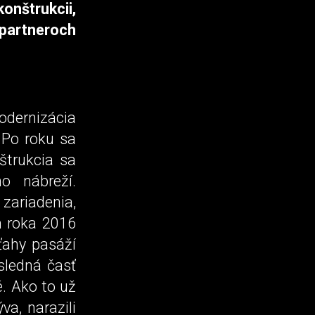
nštrukcii,
 partneroch
odernizácia
 Po roku sa
štrukcia sa
o nábreží.
 zariadenia,
m roka 2016
ťahy pasáží
sledná časť
. Ako to už
va, narazili