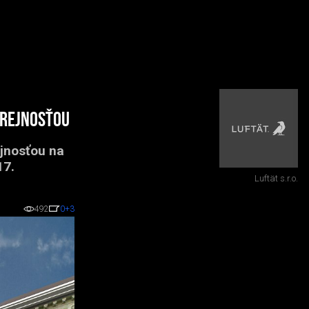
erejnosťou
ejnosťou na
17.
Luftät s.r.o.
492
0
+3