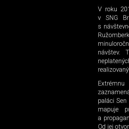
V roku 201
v SNG Bra
s návštevn
Ružomberk
minuloročn
návštev. 
neplatený
realizovaný
Extrémnu
zaznamenáv
paláci Sen
mapuje pr
a propagan
Od jej otvo