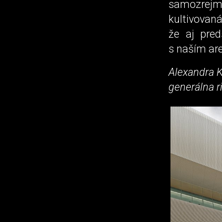
samozrejm
kultivovan
že aj pred
s naším ar
Alexandra 
generálna r