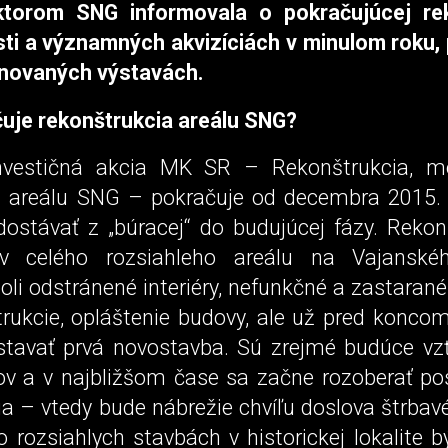
ktorom SNG informovala o pokračujúcej reko
ti a významných akvizíciách v minulom roku,
lánovaných výstavách.
uje rekonštrukcia areálu SNG?
investičná akcia MK SR – Rekonštrukcia, m
 areálu SNG – pokračuje od decembra 2015.
ostávať z „búracej“ do budujúcej fázy. Rekon
v celého rozsiahleho areálu na Vajanskéh
li odstránené interiéry, nefunkčné a zastarané
trukcie, opláštenie budovy, ale už pred konco
stavať prvá novostavba. Sú zrejmé budúce vz
ov a v najbližšom čase sa začne rozoberať po
a – vtedy bude nábrežie chvíľu doslova štrbavé
o rozsiahlych stavbách v historickej lokalite bý