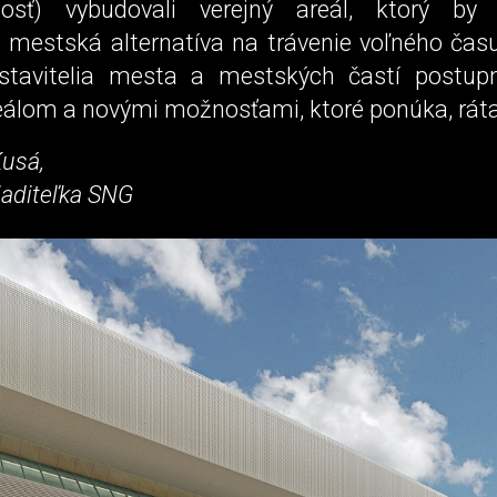
osť) vybudovali verejný areál, ktorý by 
á mestská alternatíva na trávenie voľného času
stavitelia mesta a mestských častí postup
eálom a novými možnosťami, ktoré ponúka, ráta
Kusá,
iaditeľka SNG