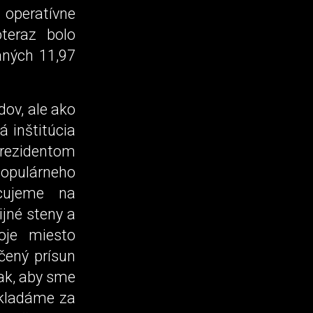
 operatívne
oteraz bolo
aných 11,97
ov, ale ako
 inštitúcia
 rezidentom
populárneho
acujeme na
ijné steny a
oje miesto
čený prísun
ak, aby sme
okladáme za