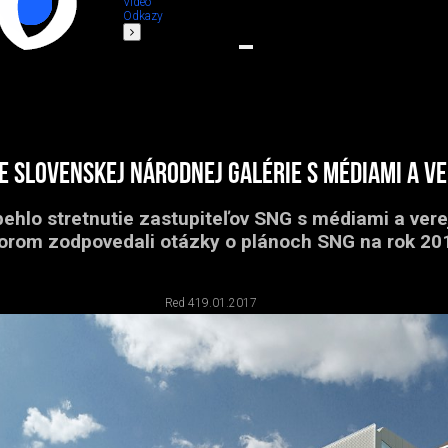
Video
Odkazy
e Slovenskej národnej galérie s médiami a v
ehlo stretnutie zastupiteľov SNG s médiami a ver
orom zodpovedali otázky o plánoch SNG na rok 20
Red 4
19.01.2017