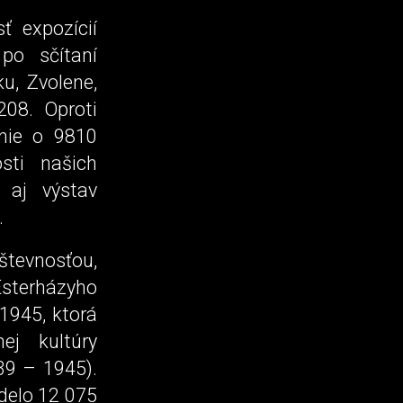
ť expozícií
po sčítaní
u, Zvolene,
08. Oproti
enie o 9810
sti našich
 aj výstav
.
evnosťou,
Esterházyho
1945, ktorá
ej kultúry
39 – 1945).
idelo 12 075