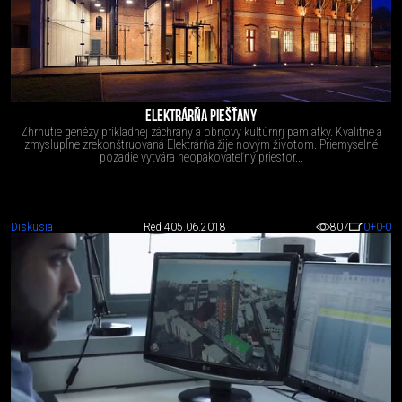
ELEKTRÁRŇA PIEŠŤANY
Zhrnutie genézy príkladnej záchrany a obnovy kultúrnrj pamiatky. Kvalitne a
zmysluplne zrekonštruovaná Elektrárňa žije novým životom. Priemyselné
pozadie vytvára neopakovateľný priestor...
Diskusia
Red 4
05.06.2018
807
0
+0
-0