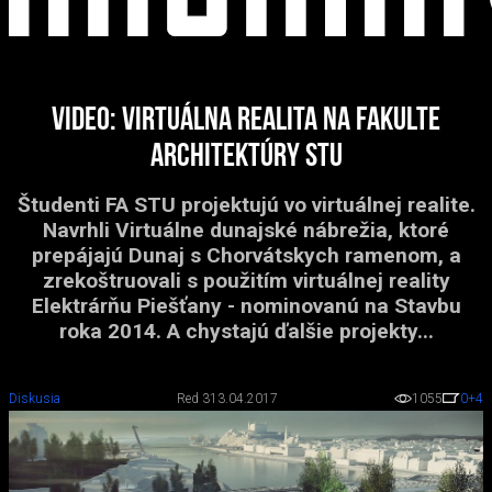
Video: virtuálna realita na Fakulte
architektúry STU
Študenti FA STU projektujú vo virtuálnej realite.
Navrhli Virtuálne dunajské nábrežia, ktoré
prepájajú Dunaj s Chorvátskych ramenom, a
zrekoštruovali s použitím virtuálnej reality
Elektrárňu Piešťany - nominovanú na Stavbu
roka 2014. A chystajú ďalšie projekty...
Diskusia
Red 3
13.04.2017
1055
0
+4