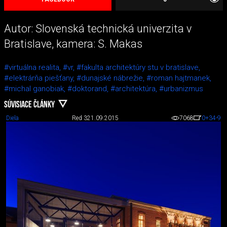
Autor: Slovenská technická univerzita v
Bratislave, kamera: S. Makas
#virtuálna realita,
#vr,
#fakulta architektúry stu v bratislave,
#elektrárňa piešťany,
#dunajské nábrežie,
#roman hajtmanek,
#michal ganobiak,
#doktorand,
#architektúra,
#urbanizmus
SÚVISIACE ČLÁNKY
Diela
Red 3
21.09.2015
7068
0
+34
-9