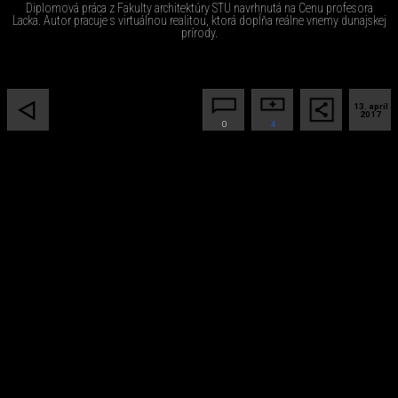
Diplomová práca z Fakulty architektúry STU navrhnutá na Cenu profesora
Lacka. Autor pracuje s virtuálnou realitou, ktorá dopĺňa reálne vnemy dunajskej
prírody.
13. apríl
2017
0
4