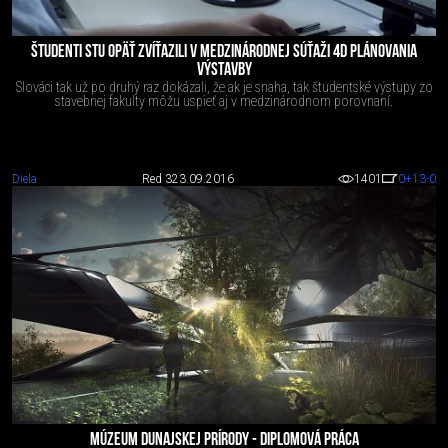
ŠTUDENTI STU OPÄŤ ZVÍŤAZILI V MEDZINÁRODNEJ SÚŤAŽI 4D PLÁNOVANIA
VÝSTAVBY
Slováci tak už po druhý raz dokázali, že ak je snaha, tak študentské výstupy zo
stavebnej fakulty môžu uspieť aj v medzinárodnom porovnaní.
Diela
Red 3
23.09.2016
1401
0
+13
-0
MÚZEUM DUNAJSKEJ PRÍRODY - DIPLOMOVÁ PRÁCA