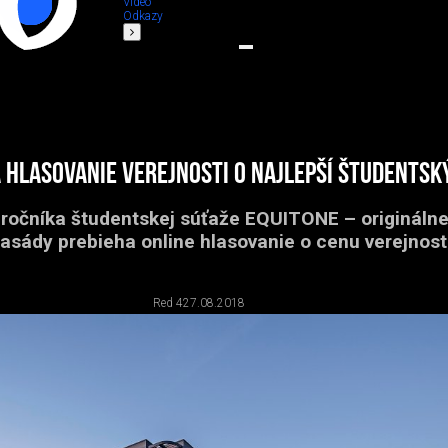
Video
Odkazy
 hlasovanie verejnosti o najlepší študentsk
 ročníka študentskej súťaže EQUITONE – origináln
fasády prebieha online hlasovanie o cenu verejnosti
Red 4
27.08.2018