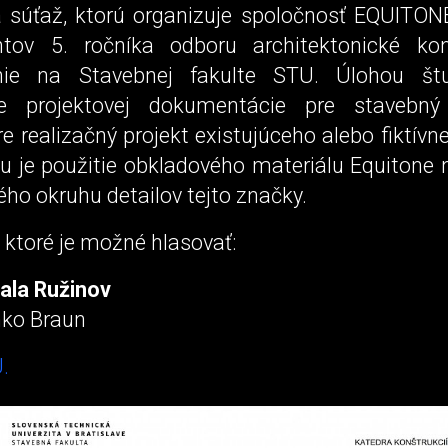
 súťaž, ktorú organizuje spoločnosť EQUITONE
ntov 5. ročníka odboru architektonické kon
anie na Stavebnej fakulte STU. Úlohou št
ie projektovej dokumentácie pre stavebný
e realizačný projekt existujúceho alebo fiktívn
 je použitie obkladového materiálu Equitone 
ho okruhu detailov tejto značky.
a ktoré je možné hlasovať:
ala Ružinov
nko Braun
.