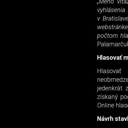
„Meno víťa
vyhlásenia 
v Bratisla
webstránke
počtom hla
Palamarčuk
Hlasovať 
Hlasova
neobmedzen
jedenkrát 
získaný po
Online hla
Návrh sta