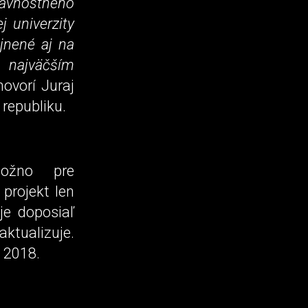
lávnostného
j univerzity
jnené aj na
s najväčším
ovorí Juraj
republiku.
žno pre
projekt len
je doposiaľ
ktualizuje.
a 2018.