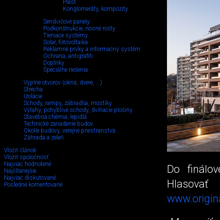
Plast
Konglomeráty, kompozity
Sendvičové panely
Podkonštrukcie, nosné rošty
Tieniace systémy
Solar, fotovoltaika
Reklamné prvky a informačný systém
Ochrana, antigrafiti
Doplnky
Špeciálne riešenia
Výplne otvorov (okná, dvere, ...)
Strecha
Izolácie
Schody, rampy, zábradlia, mostíky
Výťahy, pohyblivé schody, dvihacie plošiny
Stavebná chémia, lepidlá
Technické zariadenie budov
Okolie budovy, verejné priestranstvá
Záhrada a zeleň
Vložiť článok
Vložiť spoločnosť
Najviac hodnotené
Do finálov
Najčítanejšie
Najviac diskutované
Hlasova
Posledné komentované
www.origin