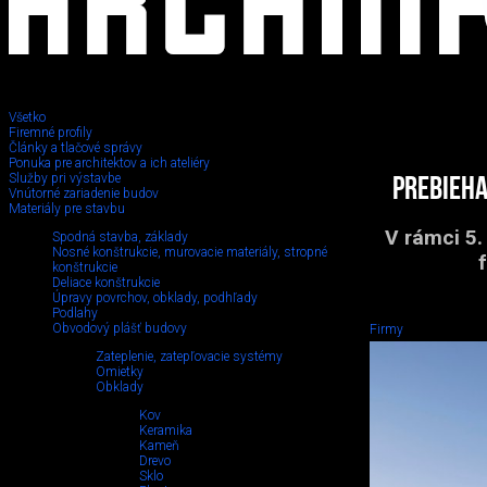
Všetko
Firemné profily
Články a tlačové správy
Ponuka pre architektov a ich ateliéry
Služby pri výstavbe
Prebieha
Vnútorné zariadenie budov
Materiály pre stavbu
V rámci 5.
Spodná stavba, základy
Nosné konštrukcie, murovacie materiály, stropné
konštrukcie
Deliace konštrukcie
Úpravy povrchov, obklady, podhľady
Podlahy
Obvodový plášť budovy
Firmy
Zateplenie, zatepľovacie systémy
Omietky
Obklady
Kov
Keramika
Kameň
Drevo
Sklo