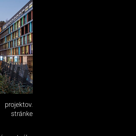
 projektov.
 stránke