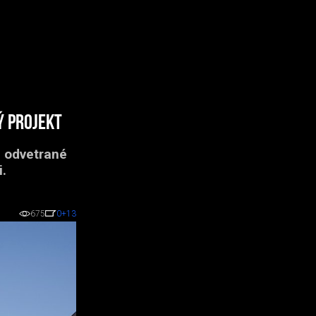
ý projekt
e odvetrané
.
675
0
+13