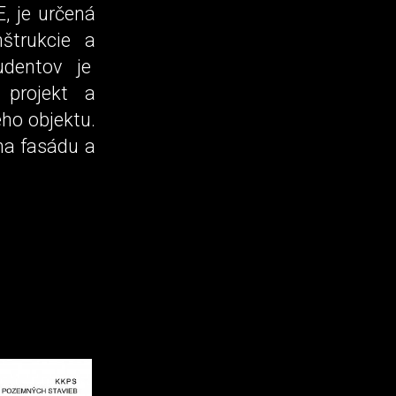
, je určená
štrukcie a
udentov je
 projekt a
eho objektu.
na fasádu a