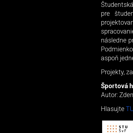
Študentská
pre štude
projektov
spracovan
následne pr
Podmienkou
aspoň jedné
Projekty, z
Športová h
Autor: Zde
Hlasujte
TU