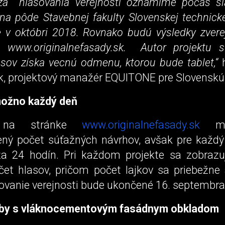
za hlasovania verejnosti oznámime počas s
na pôde Stavebnej fakulty Slovenskej technicke
ve v októbri 2018. Rovnako budú výsledky zvere
 www.originalnefasady.sk. Autor projektu 
sov získa vecnú odmenu, ktorou bude tablet,“
h
, projektový manažér EQUITONE pre Slovenskú 
možno každý deň
ť na stránke
www.originalnefasady.sk
mo
ý počet súťažných návrhov, avšak pre každý 
za 24 hodín. Pri každom projekte sa zobrazu
čet hlasov, pričom počet lajkov sa priebežne a
sovanie verejnosti bude ukončené 16. septembr
vby s vláknocementovým fasádnym obkladom