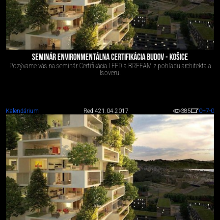
SEMINÁR ENVIRONMENTÁLNA CERTIFIKÁCIA BUDOV - KOŠICE
Pozývame vás na seminár Certifikácia LEED a BREEAM z pohľadu architekta a
Isoveru.
Kalendárium
Red 4
21.04.2017
385
0
+7
-0