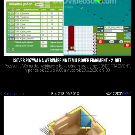
ISOVER POZÝVA NA WEBINÁRE NA TÉMU ISOVER FRAGMENT - 2. DIEL
Pozývame Vás na dva webináre o kalkulačnom programe ISOVER FRAGMENT,
v pondelok 22.6 o 9.00 a v utorok 23.6.2020 o 9:00
Kalendárium
Red 2
18.06.2020
123
0
+2
-0