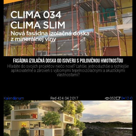
FASÁDNA IZOLAČNÁ DOSKA OD ISOVERU S POLOVIČNOU HMOTNOSŤOU
Hľadáte do svojich projektov niečo nové? Ľahšie, jednoduchšie a rýchlejšie
aplikovateľné a zároveň s výbornými tepelnoizolačnými a akustickými
vlastnosťami?
Kalendárium
Red 4
24.04.2017
352
0
+12
-0