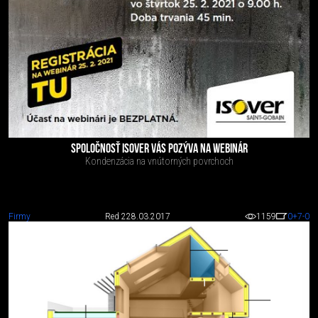
SPOLOČNOSŤ ISOVER VÁS POZÝVA NA WEBINÁR
Kondenzácia na vnútorných povrchoch
Firmy
Red 2
28.03.2017
1159
0
+7
-0