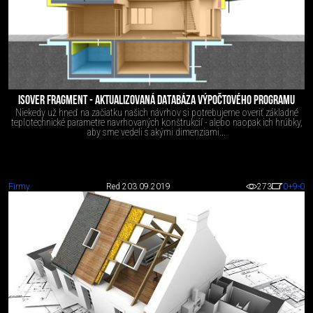
ISOVER FRAGMENT - AKTUALIZOVANÁ DATABÁZA VÝPOČTOVÉHO PROGRAMU
Niekedy už hneď na začiatku našich návrhov si potrebujeme overiť základné
teplotechnické parametre navrhovaných konštrukcií - alebo naopak ich hrúbky,
aby sme vedeli s akými dimenziami...
Firmy
Red 2
03.09.2019
273
0
+9
-0