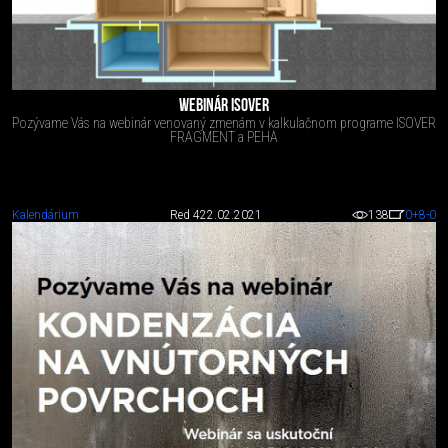
WEBINÁR ISOVER
Pozývame Vás na webinár venovaný zmenám v kalkulačnom programe ISOVER
FRAGMENT a PEHA
Kalendárium
Red 4
22.02.2021
138
0
+8
-0