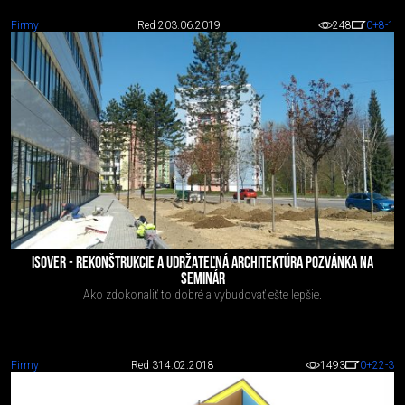
Firmy
Red 2
03.06.2019
248
0
+8
-1
ISOVER - REKONŠTRUKCIE A UDRŽATEĽNÁ ARCHITEKTÚRA POZVÁNKA NA
SEMINÁR
Ako zdokonaliť to dobré a vybudovať ešte lepšie.
Firmy
Red 3
14.02.2018
1493
0
+22
-3