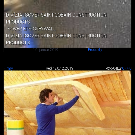
DIVÍZIA ISOVER SAINT-GOBAIN CONSTRUCTION
PRODUCTS
ISOVER EPS GREYWALL
DIVÍZIA ISOVER SAINT-GOBAIN CONSTRUCTION
PRODUCTS
10. január 2019
Produkty
Firmy
Red 4
20.12.2019
504
0
+7
-0