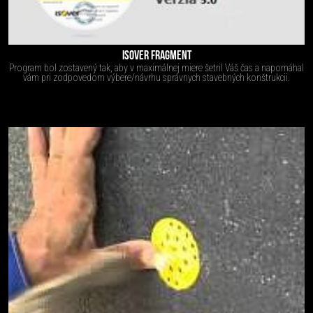
ISOVER FRAGMENT
Program bol zostavený tak, aby v maximálnej miere šetril Váš čas a napomáhal
vám pri zodpovedom výbere/návrhu správnych stavebných konštrukcii.