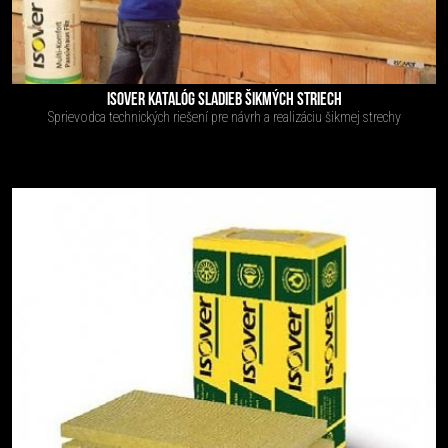
ISOVER KATALÓG SLADIEB ŠIKMÝCH STRIECH
Sprievodca technických riešení pre návrh a realizáciu šikmej strechy