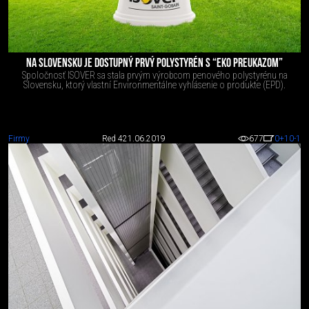
NA SLOVENSKU JE DOSTUPNÝ PRVÝ POLYSTYRÉN S “EKO PREUKAZOM”
Spoločnosť ISOVER sa stala prvým výrobcom penového polystyrénu na
Slovensku, ktorý vlastní Environmentálne vyhlásenie o produkte (EPD).
Firmy
Red 4
21.06.2019
677
0
+10
-1