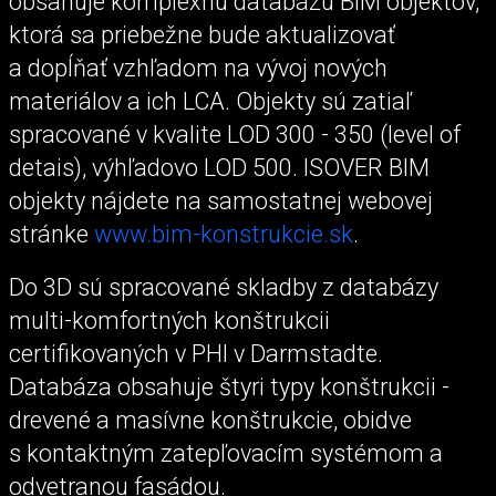
obsahuje komplexnú databázu BIM objektov,
ktorá sa priebežne bude aktualizovať
a dopĺňať vzhľadom na vývoj nových
materiálov a ich LCA. Objekty sú zatiaľ
spracované v kvalite LOD 300 - 350 (level of
detais), výhľadovo LOD 500. ISOVER BIM
objekty nájdete na samostatnej webovej
stránke
www.bim-konstrukcie.sk
.
Do 3D sú spracované skladby z databázy
multi-komfortných konštrukcii
certifikovaných v PHI v Darmstadte.
Databáza obsahuje štyri typy konštrukcii -
drevené a masívne konštrukcie, obidve
s kontaktným zatepľovacím systémom a
odvetranou fasádou.