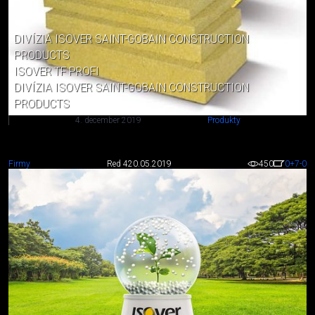
DIVÍZIA ISOVER SAINT-GOBAIN CONSTRUCTION
PRODUCTS
ISOVER TF PROFI
DIVÍZIA ISOVER SAINT-GOBAIN CONSTRUCTION
PRODUCTS
4. december 2019
Produkty
Firmy
Red 4
20.05.2019
450
0
+7
-0