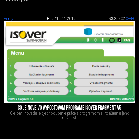
Firmy
Red 4
12.11.2019
357
0
+4
-0
ČO JE NOVÉ VO VÝPOČTOVOM PROGRAME ISOVER FRAGMENT V5
Cieľom inovácie je zjednodušenie práce s programom a rozšírenie jeho
možností.