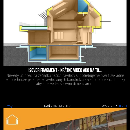
ISOVER FRAGMENT - KRÁTKE VIDEO AKO NA TO...
Niekedy už hneď na začiatku našich návrhov si potrebujeme overiť základné
teplotechnické parametre navrhovaných konštrukcií - alebo naopak ich hrúbky,
aby sme vedeli s akými dimenziami...
Firmy
Red 2
04.09.2017
812
0
+7
-0