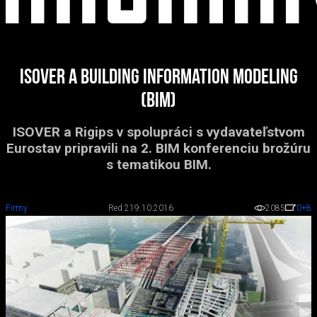
ISOVER a Building Information Modeling
(BIM)
ISOVER a Rigips v spolupráci s vydavateľstvom
Eurostav pripravili na 2. BIM konferenciu brožúru
s tematikou BIM.
Firmy
Red 2
19.10.2016
2085
0
+8