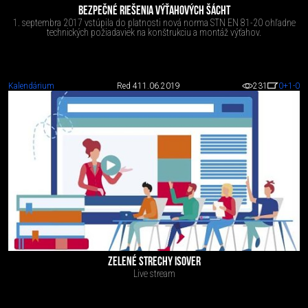
BEZPEČNÉ RIEŠENIA VÝŤAHOVÝCH ŠÁCHT
1. septembra 2017 vstúpila do platnosti nová norma STN EN 81-20 ohľadne
technických požiadaviek na konštrukciu a montáž výťahov.
Kalendárium
Red 4
11.06.2019
231
0
+1
-0
ZELENÉ STRECHY ISOVER
Live stream