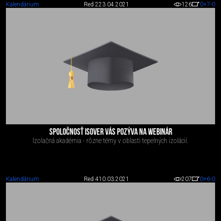
Kalendárium
Red 2
23.04.2021
126
0
+7
-0
SPOLOČNOSŤ ISOVER VÁS POZÝVA NA WEBINÁR
Izolačná akadémia - rôzne témy v oblasti tepelných izolácií.
Kalendárium
Red 4
10.03.2021
207
0
+6
-0