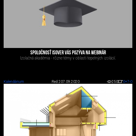
SPOLOČNOSŤ ISOVER VÁS POZÝVA NA WEBINÁR
Izolačná akadémia - rôzne témy v oblasti tepelných izolácií.
Kalendárium
Red 2
07.09.2020
250
0
+7
-0