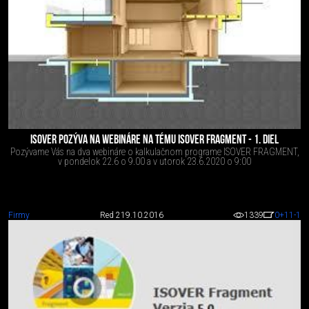
ISOVER POZÝVA NA WEBINÁRE NA TÉMU ISOVER FRAGMENT - 1. DIEL
Pozývame Vás na dva webináre o kalkulačnom programe ISOVER FRAGMENT,
v pondelok 22.6 o 9.00 a v utorok 23.6.2020 o 9:00
Firmy
Red 2
19.10.2016
1339
0
+11
-1