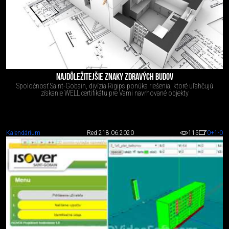
NAJDÔLEŽITEJŠIE ZNAKY ZDRAVÝCH BUDOV
Spoločnosť Saint-Gobain, divízia Rigips ponúka riešenia, ktoré uľahčujú
získanie WELL certifikátu pre Vami navrhované objekty
Kalendárium
Red 2
18.06.2020
115
0
+1
-0