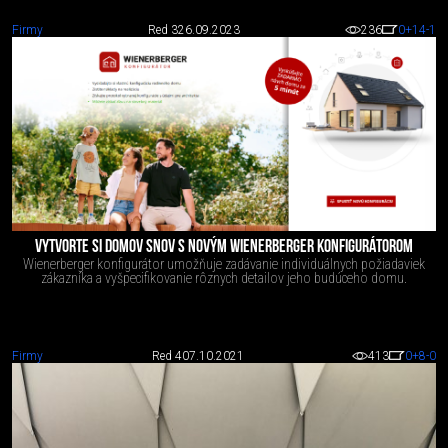
Firmy
Red 3
26.09.2023
236
0
+14
-1
VYTVORTE SI DOMOV SNOV S NOVÝM WIENERBERGER KONFIGURÁTOROM
Wienerberger konfigurátor umožňuje zadávanie individuálnych požiadaviek
zákazníka a vyšpecifikovanie rôznych detailov jeho budúceho domu.
Firmy
Red 4
07.10.2021
413
0
+8
-0