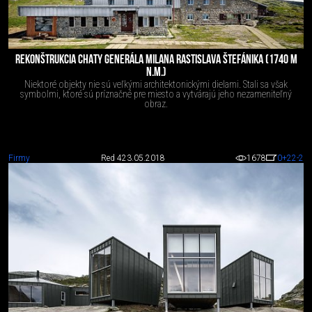
REKONŠTRUKCIA CHATY GENERÁLA MILANA RASTISLAVA ŠTEFÁNIKA (1740 M
N.M.)
Niektoré objekty nie sú veľkými architektonickými dielami. Stali sa však
symbolmi, ktoré sú príznačné pre miesto a vytvárajú jeho nezameniteľný
obraz.
Firmy
Red 4
23.05.2018
1678
0
+22
-2