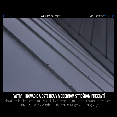
Firmy
Red 2
12.04.2024
503
0
+26
-0
FALTRA - INOVÁCIE A ESTETIKA V MODERNOM STREŠNOM PREKRYTÍ
Nová krytina implementuje špecificky navrhnutú mikroprofilovanú povrchovú
úpravu, ktorá je výsledkom rozsiahleho výskumu a vývoja.