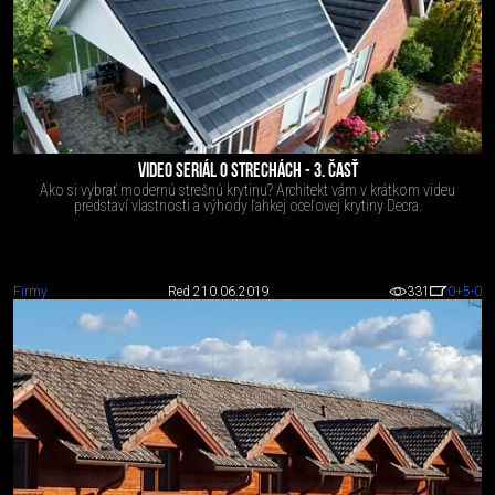
VIDEO SERIÁL O STRECHÁCH - 3. ČASŤ
Ako si vybrať modernú strešnú krytinu? Architekt vám v krátkom videu
predstaví vlastnosti a výhody ľahkej oceľovej krytiny Decra.
Firmy
Red 2
10.06.2019
331
0
+5
-0