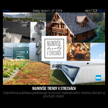
Firmy
Matej Varšo
11.07.2019
577
0
+8
-0
NAJNOVŠIE TRENDY V STRECHÁCH
Inšpiratívna publikácia predstavuje možnosti materiálového riešenia šikmých aj
plochých striech.