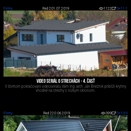
Firmy
Red 2
01.07.2019
1122
0
+11
-1
VIDEO SERIÁL O STRECHÁCH - 4. ČASŤ
V štvrtom pokračovaní videoseriálu Vám Ing. arch. Ján Briežnik priblíži krytiny
vhodné na strechy s nízkym sklonom.
Firmy
Red 2
20.06.2019
399
0
+10
-0