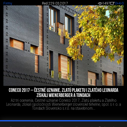
Firmy
Red 2
29.03.2017
1497
0
+4
-0
CONECO 2017 – ČESTNÉ UZNANIE, ZLATÚ PLAKETU I ZLATÉHO LEONARDA
ZÍSKALI WIENERBERGER A TONDACH
Až tri ocenenia, Čestné uznanie Coneco 2017, Zlatú plaketu a Zlatého
Leonarda, získali spoločnosti Wienerberger slovenské tehelne, spol. s r. o. a
Tondach Slovensko s.r.o. na stavebnom...