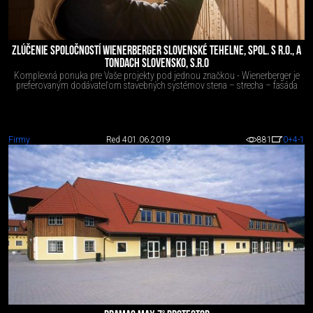
ZLÚČENIE SPOLOČNOSTÍ WIENERBERGER SLOVENSKÉ TEHELNE, SPOL. S R.O., A
TONDACH SLOVENSKO, S.R.O
Komplexná ponuka pre Vaše projekty pod jednou značkou - Wienerberger je
preferovaným dodávateľom stavebných systémov stena – strecha – fasáda
Firmy
Red 4
01.06.2019
881
0
+4
-1