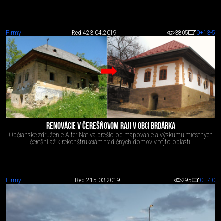
Firmy
Red 4
23.04.2019
3805
0
+13
-5
RENOVÁCIE V ČEREŠŇOVOM RAJI V OBCI BRDÁRKA
Občianske združenie Alter Nativa prešlo od mapovanie a výskumu miestnych
čerešní až k rekonštrukciám tradičných domov v tejto oblasti.
Firmy
Red 2
15.03.2019
295
0
+7
-0