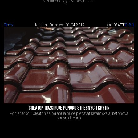
vizuálneho štýlu spoločnosti...
Firmy
Katarina Dudakova
01.04.2017
1084
0
+8
-1
CREATON ROZŠIRUJE PONUKU STREŠNÝCH KRYTÍN
Pod značkou Creaton sa od apríla bude predávať keramická aj betónová
strešná krytina