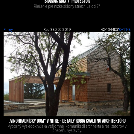
BRAMAC MAX 7° PROTECTOR
Riešenie pre nízke sklony striech už od 7°
Firmy
Red 3
30.05.2019
1344
0
+11
-3
„VINOHRADNÍCKY DOM“ V NITRE - DETAILY ROBIA KVALITNÚ ARCHITEKTÚRU
Výborný výsledok vďaka vzájomnej komunikácii architekta a realizátorov v
priebehu výstavby.