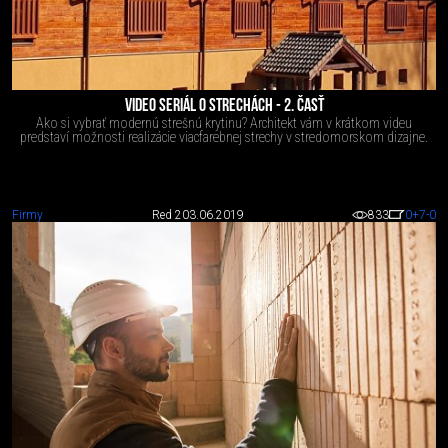
VIDEO SERIÁL O STRECHÁCH - 2. ČASŤ
Ako si vybrať modernú strešnú krytinu? Architekt vám v krátkom videu
predstaví možnosti realizácie viacfarebnej strechy v stredomorskom dizajne.
Firmy
Red 2
03.06.2019
833
0
+7
-0