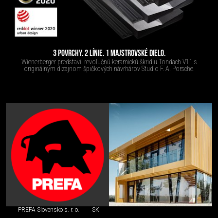
3 POVRCHY. 2 LÍNIE. 1 MAJSTROVSKÉ DIELO.
Wienerberger predstavil revolučnú keramickú škridlu Tondach V11 s
originálnym dizajnom špičkových návrhárov Studio F. A. Porsche.
PREFA Slovensko s. r. o.
SK