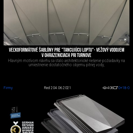
VEĽKOFORMÁTOVÉ ŠABLÓNY PRE "TANCUJÚCU LOPTU"- VEŽOVÝ VODOJEM
V OHRAZENICIACH PRI TURNOVE
Hlavným motívom návrhu sa stalo architektonické riešenie požiadavky na
umiestnenie dostatočného objemu pitnej vody,
Firmy
Red 2
04.06.2021
408
0
+18
-0