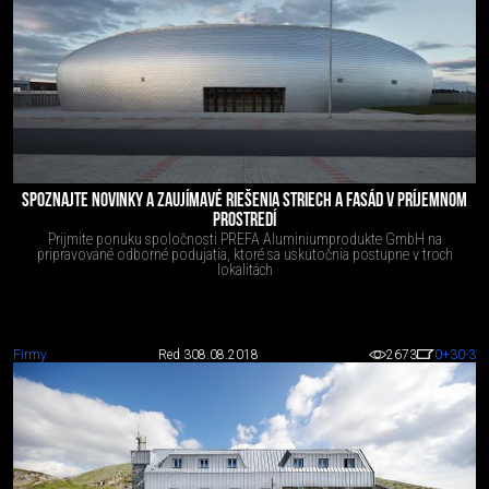
SPOZNAJTE NOVINKY A ZAUJÍMAVÉ RIEŠENIA STRIECH A FASÁD V PRÍJEMNOM
PROSTREDÍ
Prijmite ponuku spoločnosti PREFA Aluminiumprodukte GmbH na
pripravované odborné podujatia, ktoré sa uskutočnia postupne v troch
lokalitách
Firmy
Red 3
08.08.2018
2673
0
+30
-3