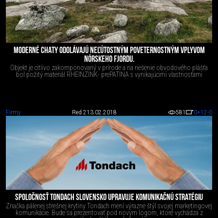
MODERNÉ CHATY ODOLÁVAJÚ NEĽÚTOSTNÝM POVETERNOSTNÝM VPLYVOM
NÓRSKEHO FJORDU.
Objekt je citlivo zakomponovaný v prírode a na riešenie obvodového plášťa
bol požitý materiál RHEINZINK- prePATINA s vynikajúcimi vlastnosťami
Firmy
Red 2
13.02.2018
581
0
+12
-0
SPOLOČNOSŤ TONDACH SLOVENSKO UPRAVUJE KOMUNIKAČNÚ STRATÉGIU
Značka pálenej strešnej krytiny Tondach mení výrazne štýl svojej marketingovej
komunikácie. Bude sa prezentovať pod novým logom, ktoré vychádza z