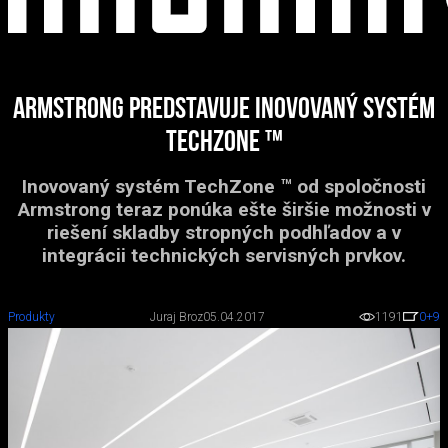
Armstrong predstavuje inovovaný systém
TechZone ™
Inovovaný systém TechZone ™ od spoločnosti
Armstrong teraz ponúka ešte širšie možnosti v
riešení skladby stropných podhľadov a v
integrácii technických servisných prvkov.
Produkty
Juraj Broz
05.04.2017
1191
0
+9