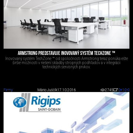
ARMSTRONG PREDSTAVUJE INOVOVANÝ SYSTÉM TECHZONE ™
Inovovaný systém TechZone ™ od spoločnosti Armstrong teraz ponúka ešte
širšie možnosti v riešení skladby stropných podhľadov a v integrácii
technických servisných prvkov.
Firmy
Mário Juščík
17.10.2016
2745
0
+10
-0