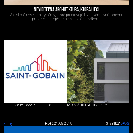
NEVIDITEĽNÁ ARCHITEKTÚRA, KTORÁ LIEČI
Akustické riešenia a systémy, ktoré prispievajú k zdravému vnútornému
prostrediu a lepšiemu pracovnému výkonu.
Saint-Gobain
SK
BIM KNIŽNICE A OBJEKTY
Firmy
Red 2
21.05.2019
531
0
+9
-2