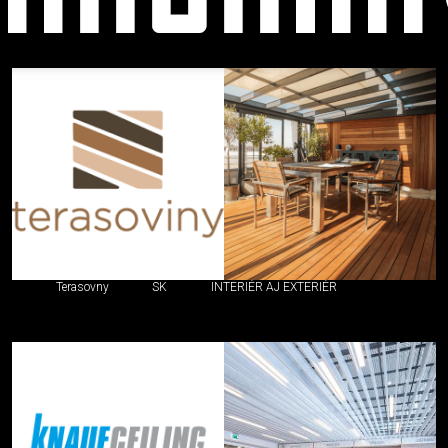
Podhľady
Terasovny
SK
INTERIÉR AJ EXTERIÉR