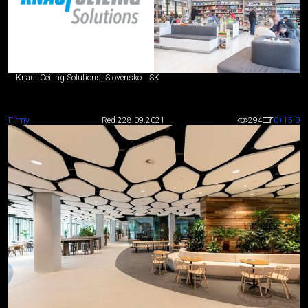
Knauf Ceiling Solutions, Slovensko
SK
Firmy
Red 2
28.09.2021
294
0
+15
-0