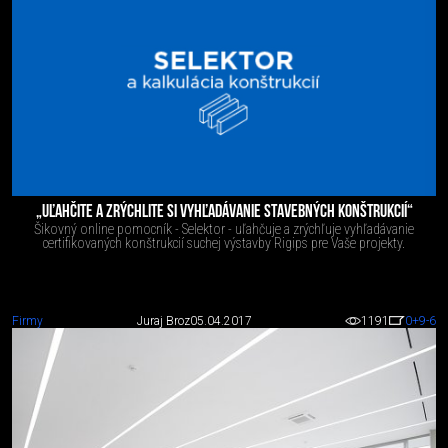
„UĽAHČITE A ZRÝCHLITE SI VYHĽADÁVANIE STAVEBNÝCH KONŠTRUKCIÍ“
Šikovný online pomocník - Selektor - uľahčuje a zrýchľuje vyhľadávanie
certifikovaných konštrukcií suchej výstavby Rigips pre Vaše projekty.
Firmy
Juraj Broz
05.04.2017
1191
0
+9
-6