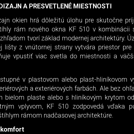
DIZAJN A PRESVETLENÉ MIESTNOSTI
zajn okien hrá dôležitú úlohu pre skutočne prí
tíhly rám nového okna KF 510 v kombinácii 
zhľadom tvorí základ modernej architektúry. Ú
j lišty z vnútornej strany vytvára priestor pre
je vpustiť viac svetla do miestnosti a väčš
stupné v plastovom alebo plast-hliníkovom v
eriérových a exteriérových farbách. Ale bez ohľa
m bielom plaste alebo s hliníkovým krytom o
stným vplyvom, KF 510 zodpovedá vďaka pu
 štíhlym rámom nadčasovej architektúre.
 komfort