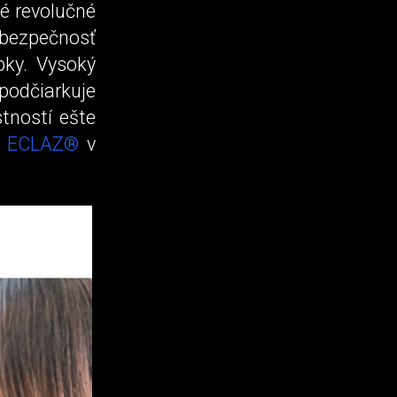
té revolučné
bezpečnosť
ky. Vysoký
odčiarkuje
tností ešte
a ECLAZ®
v