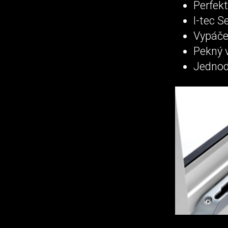
Perfek
I-tec 
Vypáče
Pekný v
Jednod