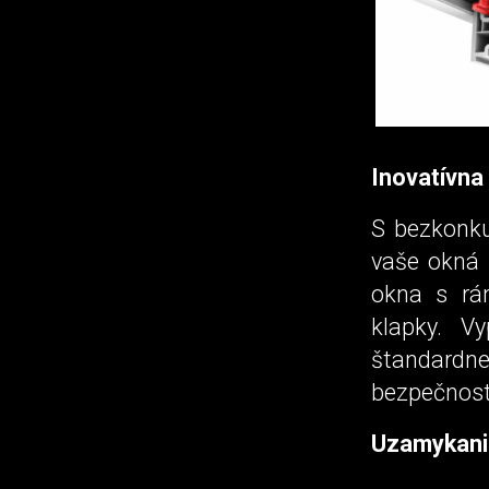
Inovatívna
S bezkon
vaše okná 
okna s rá
klapky. V
štandard
bezpečnost
Uzamykanie