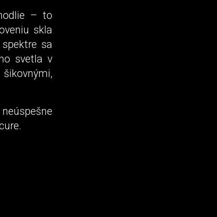
hodlie – to
veniu skla
 spektre sa
ho svetla v
j šikovnými,
v neúspešne
cure.