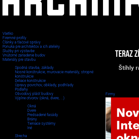
Všetko
Firemné profily
Články a tlačové správy
Ponuka pre architektov a ich ateliéry
Služby pri výstavbe
Teraz z
Vnútorné zariadenie budov
Materiály pre stavbu
Štíhly 
Spodná stavba, základy
Nosné konštrukcie, murovacie materiály, stropné
konštrukcie
Deliace konštrukcie
Úpravy povrchov, obklady, podhľady
Podlahy
Obvodový plášť budovy
Firmy
Výplne otvorov (okná, dvere, ...)
Okná
Dvere
Predsadené fasády
Brány
Tieniace systémy
Iné
Strecha