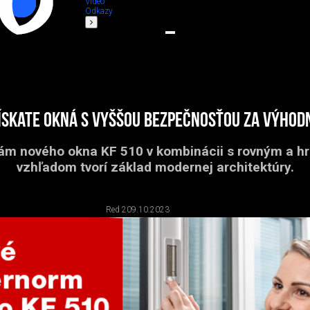
Video
Odkazy
ískate okná s vyššou bezpečnosťou za výhod
rám nového okna KF 510 v kombinácii s rovným a 
vzhľadom tvorí základ modernej architektúry.
Red 2
09.10.2023