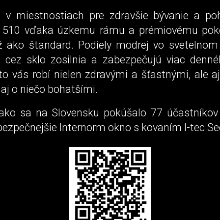
a v miestnostiach pre zdravšie bývanie a po
 510 vďaka úzkemu rámu a prémiovému poko
ako štandard. Podiely modrej vo svetelnom
cez sklo zosilnia a zabezpečujú viac denné
A to vás robí nielen zdravými a šťastnými, ale a
aj o niečo bohatšími.
, ako sa na Slovensku pokúšalo 77 účastníko
bezpečnejšie Internorm okno s kovaním I-tec Se