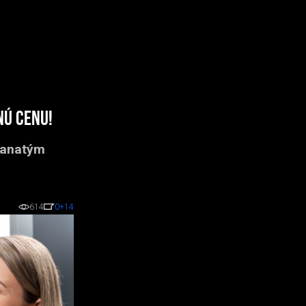
nú cenu!
hranatým
614
0
+14