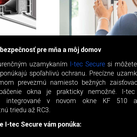
 bezpečnosť pre mňa a môj domov
kurenčným uzamykaním
I-tec Secure
si môžete 
ponúkajú spoľahlivú ochranu. Precízne uzamkn
mom prevezmú namiesto bežných zaisťovací
ypáčenie okna je prakticky nemožné. I-tec
ne integrované v novom okne KF 510 a
nú triedu až RC3.
 I-tec Secure vám ponúka: