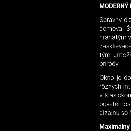
MODERNÝ 
Správny di
domova. Š
hranatým v
zasklievace
tým umožňu
prírody.
Okno je do
rôznych int
v klasicko
poveterno
dizajnu so
Maximálny