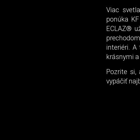
Viac svetl
ponúka KF
ECLAZ® už 
prechodom 
interiéri. 
krásnymi a 
Pozrite si
vypáčiť naj