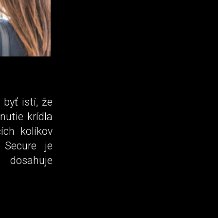
byť istí, že
utie krídla
ch kolíkov
 Secure je
 dosahuje