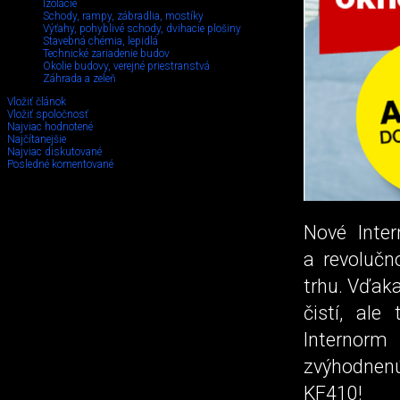
Izolácie
Schody, rampy, zábradlia, mostíky
Výťahy, pohyblivé schody, dvihacie plošiny
Stavebná chémia, lepidlá
Technické zariadenie budov
Okolie budovy, verejné priestranstvá
Záhrada a zeleň
Vložiť článok
Vložiť spoločnosť
Najviac hodnotené
Najčítanejšie
Najviac diskutované
Posledné komentované
Nové Inte
a revolučn
trhu. Vďak
čistí, al
Internorm
zvýhodnen
KF410!