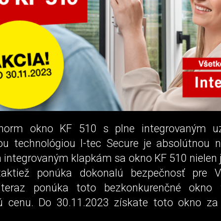
rnorm okno KF 510 s plne integrovaným 
ou technológiou I-tec Secure je absolútnou 
a integrovaným klapkám sa okno KF 510 nielen
e taktiež ponúka dokonalú bezpečnosť pre 
 teraz ponúka toto bezkonkurenčné okno
ú cenu. Do 30.11.2023 získate toto okno za