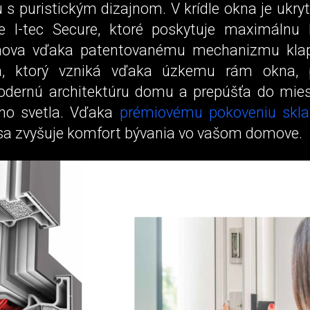
 s puristickým dizajnom. V krídle okna je ukry
e I-tec Secure, ktoré poskytuje maximálnu 
ova vďaka patentovanému mechanizmu klap
la, ktorý vzniká vďaka úzkemu rám okna, p
odernú architektúru domu a prepúšťa do mies
ho svetla. Vďaka
prémiovému pokoveniu skl
sa zvyšuje komfort bývania vo vašom domove.