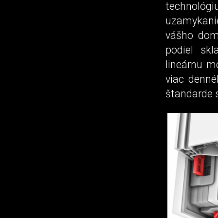
technológiu
uzamykani
vášho dom
podiel sk
lineárnu m
viac denné
štandarde 