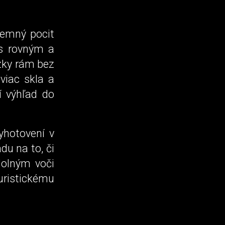
jemný pocit
s rovným a
zky rám bez
 viac skla a
í výhľad do
yhotovení v
du na to, či
dolným voči
ristickému