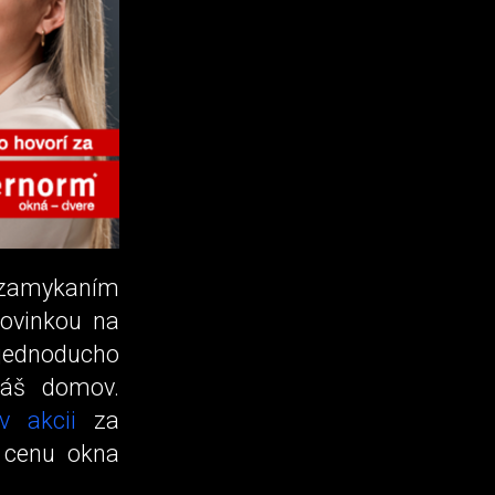
uzamykaním
novinkou na
 jednoducho
Váš domov.
v akcii
za
 cenu okna