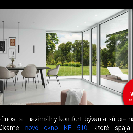
čnosť a maximálny komfort bývania sú pre ná
onúkame
nové okno KF 510
, ktoré spája 