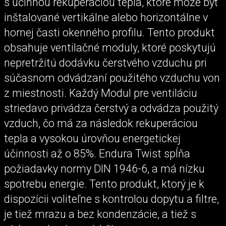
s účinnou rekuperáciou tepla, ktoré môže byť
inštalované vertikálne alebo horizontálne v
hornej časti okenného profilu. Tento produkt
obsahuje ventilačné moduly, ktoré poskytujú
nepretržitú dodávku čerstvého vzduchu pri
súčasnom odvádzaní použitého vzduchu von
z miestnosti. Každý Modul pre ventiláciu
striedavo privádza čerstvý a odvádza použitý
vzduch, čo má za následok rekuperáciou
tepla a vysokou úrovňou energetickej
účinnosti až o 85%. Endura Twist spĺňa
požiadavky normy DIN 1946-6, a má nízku
spotrebu energie. Tento produkt, ktorý je k
dispozícii voliteľne s kontrolou dopytu a filtre,
je tiež mrazu a bez kondenzácie, a tiež s