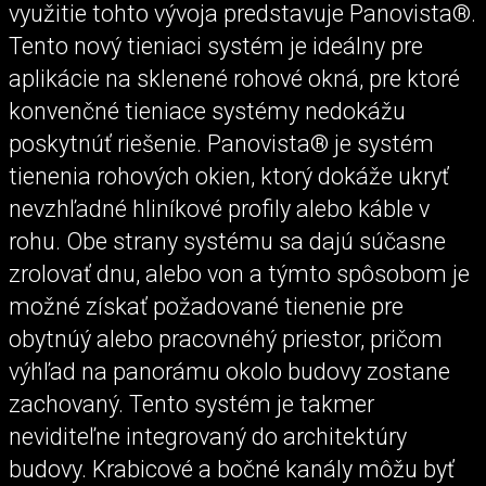
využitie tohto vývoja predstavuje Panovista®.
Tento nový tieniaci systém je ideálny pre
aplikácie na sklenené rohové okná, pre ktoré
konvenčné tieniace systémy nedokážu
poskytnúť riešenie. Panovista® je systém
tienenia rohových okien, ktorý dokáže ukryť
nevzhľadné hliníkové profily alebo káble v
rohu. Obe strany systému sa dajú súčasne
zrolovať dnu, alebo von a týmto spôsobom je
možné získať požadované tienenie pre
obytnúý alebo pracovnéhý priestor, pričom
výhľad na panorámu okolo budovy zostane
zachovaný. Tento systém je takmer
neviditeľne integrovaný do architektúry
budovy. Krabicové a bočné kanály môžu byť