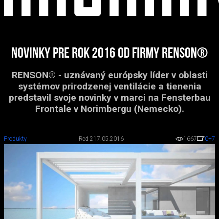
Novinky pre rok 2016 od firmy RENSON®
RENSON® - uznávaný európsky líder v oblasti
systémov prirodzenej ventilácie a tienenia
predstavil svoje novinky v marci na Fensterbau
Frontale v Norimbergu (Nemecko).
Produkty
Red 2
17.05.2016
1667
0
+7