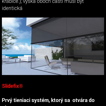
krabice.); výška oboch častí musí byť
identická
Slidefix®
Prvý tieniaci systém, ktorý sa otvára do