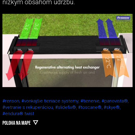
nízkym obsahom údržbu.
#renson,
#vonkajšie tieniace systemy,
#tienenie,
#panovista®,
#vetranie s rekuperáciou,
#slidefix®,
#toscane®,
#skye®,
#endura® twist
POLOHA NA MAPE