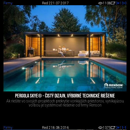
Firmy
Red 2
21.07.2017
1108
0
+13
-0
PERGOLA SKYE® - ČISTÝ DIZAJN, VÝBORNÉ TECHNICKÉ RIEŠENIE
Ak riešite vo svojich projektoch prekrytie vonkajších priestorov, vynikajúcou
voľbou je systémové riešenie od firmy Renson
Firmy
Red 2
18.08.2016
1375
0
+11
-1