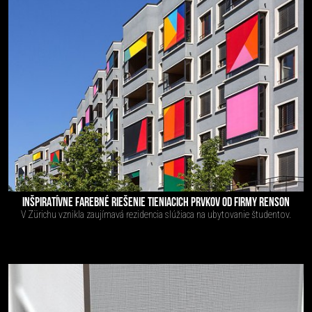
INŠPIRATÍVNE FAREBNÉ RIEŠENIE TIENIACICH PRVKOV OD FIRMY RENSON
V Zürichu vznikla zaujímavá rezidencia slúžiaca na ubytovanie študentov.