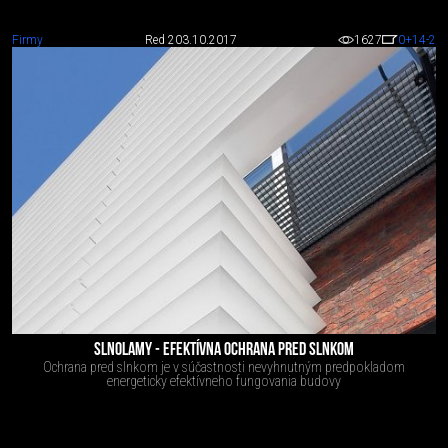
Firmy
Red 2
03.10.2017
1627
0
+14
-2
SLNOLAMY - EFEKTÍVNA OCHRANA PRED SLNKOM
Ochrana pred slnkom je v súčastnosti nevyhnutným predpokladom
energeticky efektívneho fungovania budovy