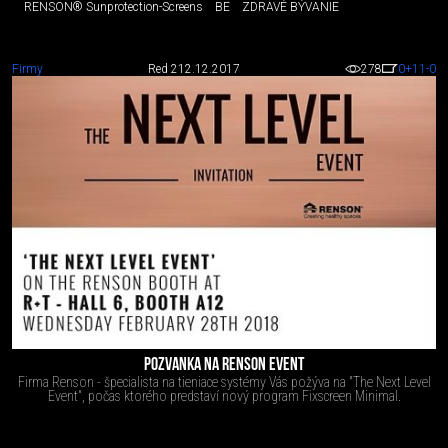
RENSON® Sunprotection-Screens
BE
ZDRAVÉ BÝVANIE
Firmy
Red 2
12.12.2017
278
0
+11
-0
POZVANKA NA RENSON EVENT
Firma Renson - špecialista na tieniace systémy Vás požýva na "The Next Level
Event", počas ktorého predstaví nový program Fixscreen Minimal.