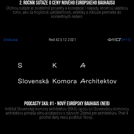
2. ROČNÍK SÚŤAŽE O CENY NOVÉHO EURÓPSKEHO BAUHAUSU
Úlohou súťaže je zviditeľniť projekty a koncepcie / nápady, ktoré sú ukážkou
toho, ako sa trojlístok udržateľnosti, estetiky a inklúzie premieta do
konkrétnych riešení.
Diskusia
Red 4
23.12.2021
95
0
+1
-0
PODCASTY SKA: #1 - NOVÝ EURÓPSKY BAUHAUS (NEB)
Inštitút Slovenskej komory architektov (ISKA) spolu so Slovenskou komorou
architektov prináša sériu podcastov s názvom Zelená pre architektúru. Prvé 4
pilotné diely nesú podtitul: Nový...