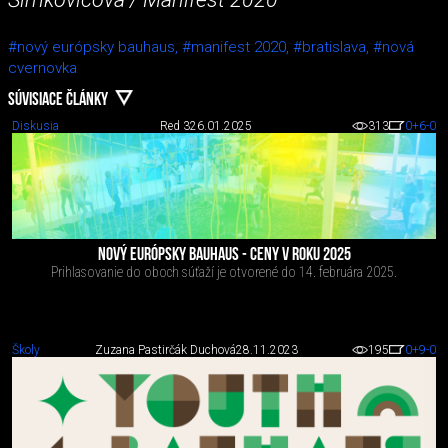
#nový európsky bauhaus,
#manifest 2020,
#bratislava,
#nová
cvernovka
SÚVISIACE ČLÁNKY
Diskusia
Red 3
26.01.2025
313
0
+6
-0
NOVÝ EURÓPSKY BAUHAUS - CENY V ROKU 2025
Prihlasovanie do oboch súťaží je otvorené do 14. februára 2025.
Školy
Zuzana Pastirčák Duchová
28.11.2023
195
0
+9
-0