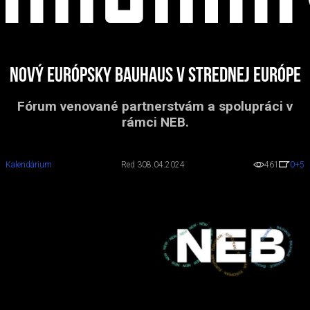
Nový európsky Bauhaus v strednej Európe
Fórum venované partnerstvám a spolupráci v
rámci NEB.
Kalendárium
Red 3
08.04.2024
461
0
+5