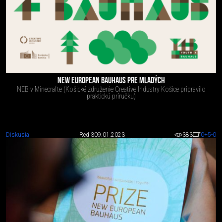
NEW EUROPEAN BAUHAUS PRE MLADÝCH
NEB v Minecrafte (Košické združenie Creative Industry Košice pripravilo
praktickú príručku)
Diskusia
Red 3
09.01.2023
383
0
+5
-0