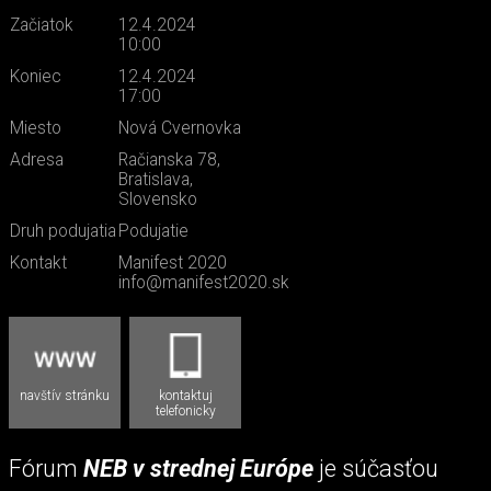
Začiatok
12.4.2024
10:00
Koniec
12.4.2024
17:00
Miesto
Nová Cvernovka
Adresa
Račianska 78,
Bratislava,
Slovensko
Druh podujatia
Podujatie
Kontakt
Manifest 2020
info@manifest2020.sk
navštív stránku
kontaktuj
telefonicky
Fórum
NEB v strednej Európe
je súčasťou