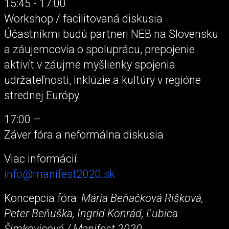
15:45 - 17:00
Workshop / facilitovaná diskusia
Účastníkmi budú partneri NEB na Slovensku
a záujemcovia o spoluprácu, prepojenie
aktivít v záujme myšlienky spojenia
udržateľnosti, inklúzie a kultúry v regióne
strednej Európy.
17:00 –
Záver fóra a neformálna diskusia
Viac informácií:
info@manifest2020.sk
Koncepcia fóra:
Mária Beňačková Rišková,
Peter Beňuška, Ingrid Konrád, Ľubica
Šimkovicová / Manifest 2020