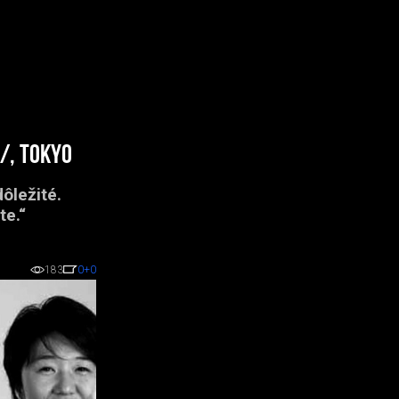
/, Tokyo
ôležité.
te.“
183
0
+0