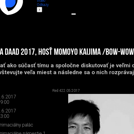
Video
Odkazy
ga DAAD 2017, hosť Momoyo Kaijima /Bow-Wow
ať ako súčasť tímu a spoločne diskutovať je veľmi d
števujte veľa miest a následne sa o nich rozprávaj
Red 4
22.05.2017
.6.2017
9:00
.6.2017
3:00
rimaciálny palác
rimaciálne námestie 1,