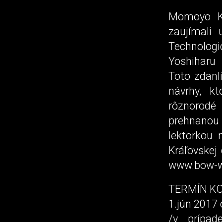
Momoyo Ka
zaujímali
Technologi
Yoshiharu
Toto zdanl
návrhy, k
rôznorodé
prehnanou
lektorkou 
Kráľovskej
www.bow-w
TERMÍN KO
1.jún 2017 
/v prípad