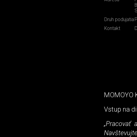
B
S
Druh podujatia
P
Kontakt
MOMOYO KA
Vstup na di
„Pracovať 
Navštevujte