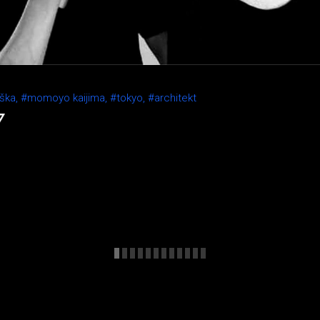
ška,
#momoyo kaijima,
#tokyo,
#architekt