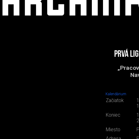
Prvá li
„Pracov
Nav
Kalendárium
Začiatok
1
1
Koniec
1
2
Miesto
P
Adresa
P