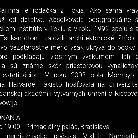
ijima je rodáčka z Tokia. Ako sama vrav
 už od detstva. Absolvovala postgraduálne 
ckom inštitúte v Tokiu a v roku 1992 spolu s 
 Tsukamotom založili architektonické štúdi
ivo bezstarostné meno však ukrýva do bodky
toré podkladajú vlastným výskumom. Ich p
 a sú známe skôr priestorovou vynaliezav
 estetizáciou. V roku 2003 bola Momoyo 
na Harvarde. Takisto hosťovala na Univerzite
 dánskej akadémii výtvarných umení a Riceovej 
ow.jp
NANIA:
o 19.00 - Primaciálny palác, Bratislava
e nepriaznivého počasia V-klub, Námest