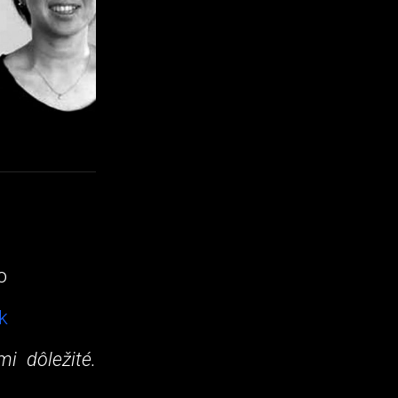
o
nk
i dôležité.