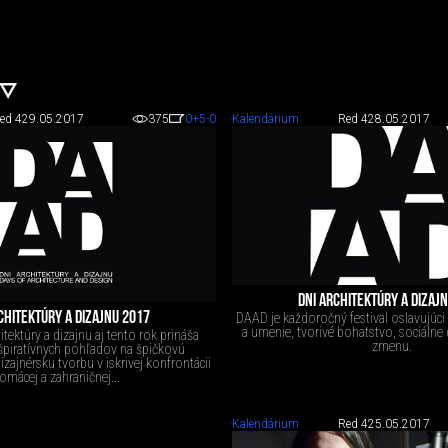
ed 4
29.05.2017
375
0
+5
-0
Kalendárium
Red 4
28.05.2017
DNI ARCHITEKTÚRY A DIZAJ
CHITEKTÚRY A DIZAJNU 2017
DAAD je každoročný festival oslavujúci a
a umenie, tvorivé bohatstvo, sociálne 
hitektúry a dizajnu aj tento rok prináša
zmenu.
piratívnych pohľadov na špičkovú
izajnérsku tvorbu v iskrivej konfrontácii
omácej a zahraničnej...
Kalendárium
Red 4
25.05.2017