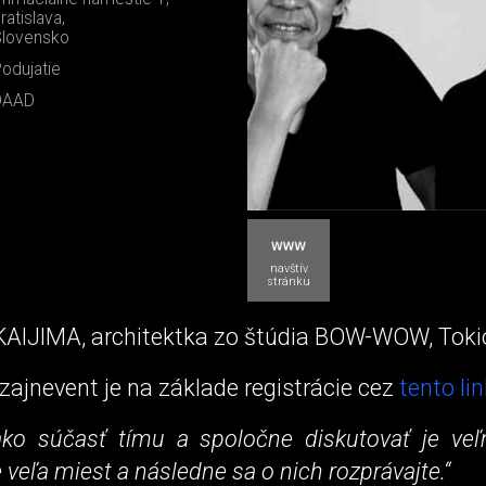
ratislava,
lovensko
odujatie
DAAD
navštív
stránku
IJIMA, architektka zo štúdia BOW-WOW, Toki
zajnevent je na základe registrácie cez
tento li
ako súčasť tímu a spoločne diskutovať je veľm
 veľa miest a následne sa o nich rozprávajte.“