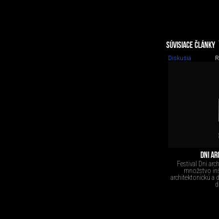
SÚVISIACE ČLÁNKY
Diskusia
R
DNI AR
Festival Dni arc
množstvo inš
architektonickú a d
d