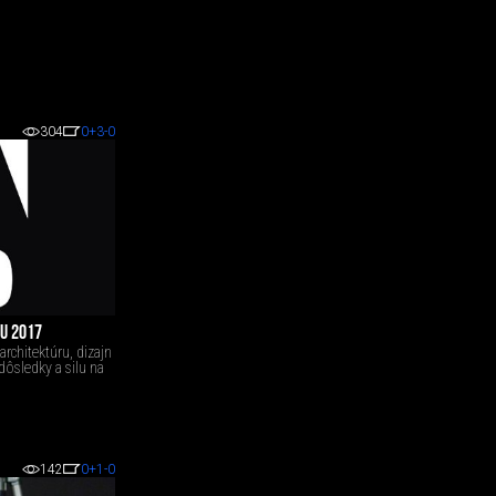
304
0
+3
-0
NU 2017
rchitektúru, dizajn
dôsledky a silu na
142
0
+1
-0