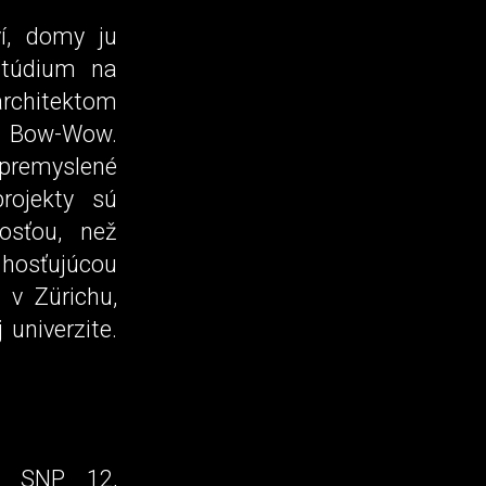
í, domy ju
štúdium na
architektom
o Bow-Wow.
 premyslené
rojekty sú
osťou, než
hosťujúcou
 v Zürichu,
univerzite.
ie SNP 12,