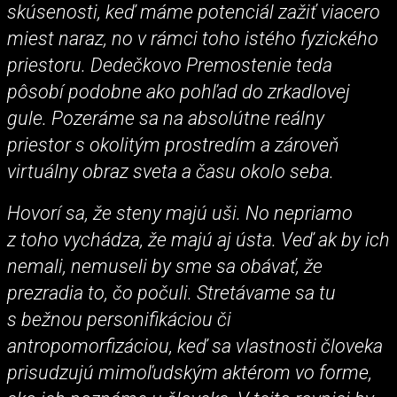
skúsenosti, keď máme potenciál zažiť viacero
miest naraz, no v rámci toho istého fyzického
priestoru. Dedečkovo Premostenie teda
pôsobí podobne ako pohľad do zrkadlovej
gule. Pozeráme sa na absolútne reálny
priestor s okolitým prostredím a zároveň
virtuálny obraz sveta a času okolo seba.
Hovorí sa, že steny majú uši. No nepriamo
z toho vychádza, že majú aj ústa. Veď ak by ich
nemali, nemuseli by sme sa obávať, že
prezradia to, čo počuli. Stretávame sa tu
s bežnou personifikáciou či
antropomorfizáciou, keď sa vlastnosti človeka
prisudzujú mimoľudským aktérom vo forme,