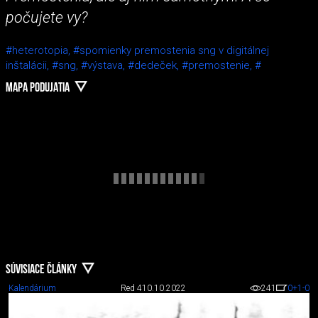
počujete vy?
#heterotopia,
#spomienky premostenia sng v digitálnej
inštalácii,
#sng,
#výstava,
#dedeček,
#premostenie,
#
MAPA PODUJATIA
SÚVISIACE ČLÁNKY
Kalendárium
Red 4
10.10.2022
241
0
+1
-0