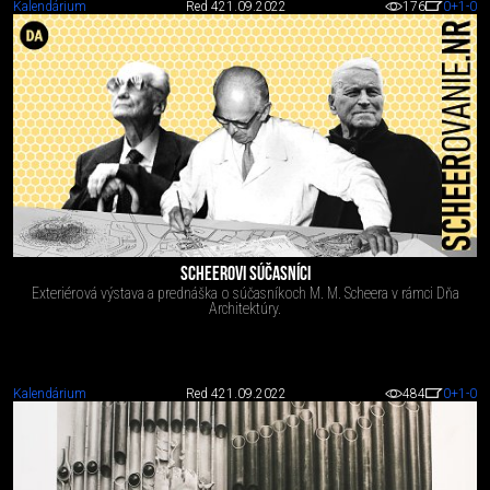
Kalendárium
Red 4
21.09.2022
176
0
+1
-0
SCHEEROVI SÚČASNÍCI
Exteriérová výstava a prednáška o súčasníkoch M. M. Scheera v rámci Dňa
Architektúry.
Kalendárium
Red 4
21.09.2022
484
0
+1
-0