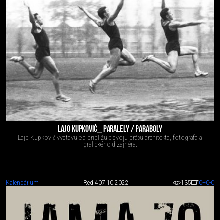
LAJO KUPKOVIČ_ PARALELY / PARABOLY
Lajo Kupkovič vystavuje a približuje svoju prácu architekta, fotografa a
grafického dizajnéra.
Kalendárium
Red 4
07.10.2022
135
0
+0
-0