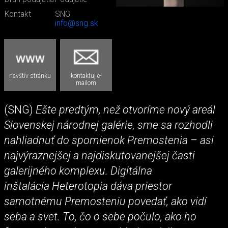
Kontakt
SNG
info@sng.sk
navštív stránku
kontaktuj e-
mailom
(SNG)
Ešte predtým, než otvoríme nový areál
Slovenskej národnej galérie, sme sa rozhodli
nahliadnuť do spomienok Premostenia – asi
najvýraznejšej a najdiskutovanejšej časti
galerijného komplexu. Digitálna
inštalácia Heterotopia dáva priestor
samotnému Premosteniu povedať, ako vidí
seba a svet. To, čo o sebe počulo, ako ho