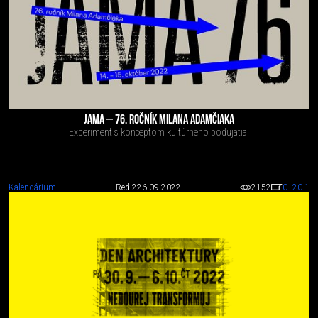
JAMA – 76. ROČNÍK MILANA ADAMČIAKA
Experiment s konceptom kultúrneho podujatia.
Kalendárium
Red 2
26.09.2022
2152
0
+20
-1