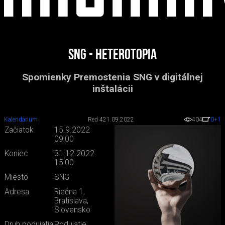
SNG - Heterotopia
Spomienky Premostenia SNG v digitálnej
inštalácii
Kalendárium
Red 4
21.09.2022
404
0
+1
Začiatok
15.9.2022
09:00
Koniec
31.12.2022
15:00
Miesto
SNG
Adresa
Riečna 1,
Bratislava,
Slovensko
Druh podujatia
Podujatie