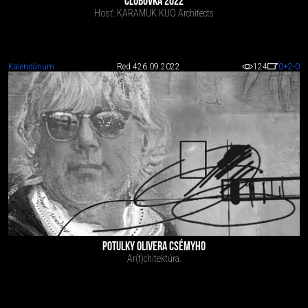
CLUBOVKA 2022
Hosť: KARAMUK KUO Architects
Kalendárium
Red 4
26.09.2022
124
0
+2
-0
POTULKY OLIVERA CSÉMYHO
Ar(t)chitektúra.