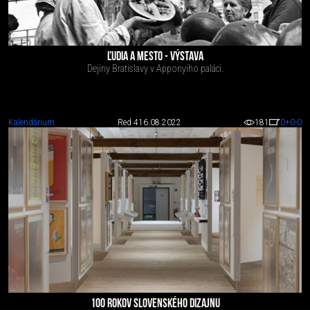
ĽUDIA A MESTO - VÝSTAVA
Dejiny Bratislavy v Apponyiho paláci.
Kalendárium
Red 4
16.08.2022
181
0
+0
-0
100 ROKOV SLOVENSKÉHO DIZAJNU