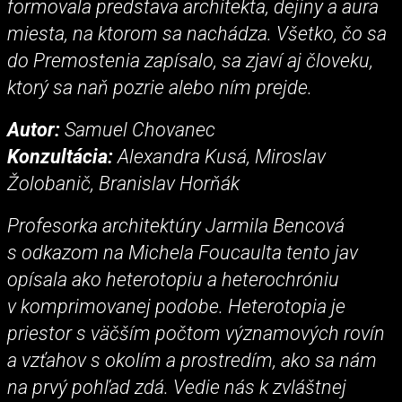
formovala predstava architekta, dejiny a aura
miesta, na ktorom sa nachádza. Všetko, čo sa
do Premostenia zapísalo, sa zjaví aj človeku,
ktorý sa naň pozrie alebo ním prejde.
Autor:
Samuel Chovanec
Konzultácia:
Alexandra Kusá, Miroslav
Žolobanič, Branislav Horňák
Profesorka architektúry Jarmila Bencová
s odkazom na Michela Foucaulta tento jav
opísala ako heterotopiu a heterochróniu
v komprimovanej podobe. Heterotopia je
priestor s väčším počtom významových rovín
a vzťahov s okolím a prostredím, ako sa nám
na prvý pohľad zdá. Vedie nás k zvláštnej