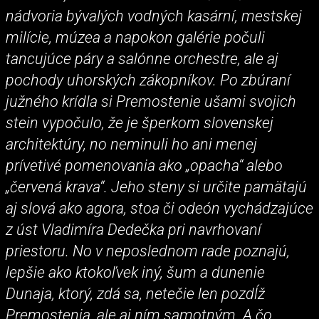
nádvoria bývalých vodných kasární, mestskej
milície, múzea a napokon galérie počuli
tancujúce páry a salónne orchestre, ale aj
pochody uhorských zákopníkov. Po zbúraní
južného krídla si Premostenie ušami svojich
stein vypočulo, že je šperkom slovenskej
architektúry, no neminuli ho ani menej
prívetivé pomenovania ako „opacha“ alebo
„červená krava“. Jeho steny si určite pamätajú
aj slová ako agora, stoa či odeón vychádzajúce
z úst Vladimíra Dedečka pri navrhovaní
priestoru. No v neposlednom rade poznajú,
lepšie ako ktokoľvek iný, šum a dunenie
Dunaja, ktorý, zdá sa, netečie len pozdĺž
Premostenia, ale aj ním samotným. A čo