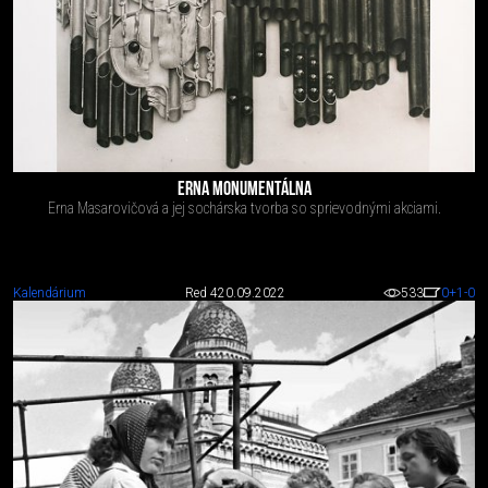
ERNA MONUMENTÁLNA
Erna Masarovičová a jej sochárska tvorba so sprievodnými akciami.
Kalendárium
Red 4
20.09.2022
533
0
+1
-0