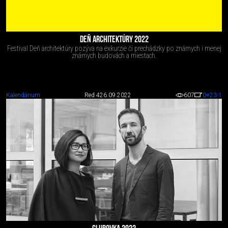
DEŇ ARCHITEKTÚRY 2022
Festival Deň architektúry pozýva na exkurzie či prechádzky po známych i menej
známych budovách a miestach.
Kalendárium
Red 4
26.09.2022
607
0
+23
-1