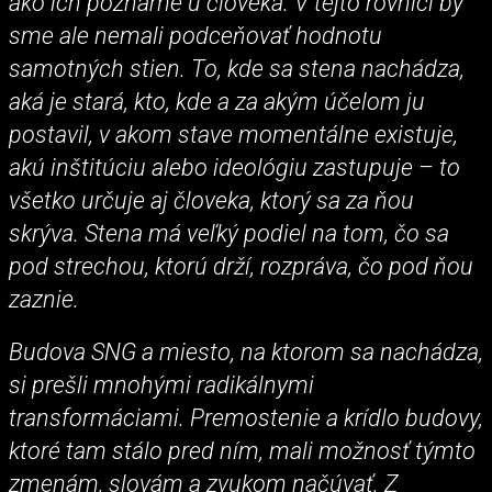
ako ich poznáme u človeka. V tejto rovnici by
sme ale nemali podceňovať hodnotu
samotných stien. To, kde sa stena nachádza,
aká je stará, kto, kde a za akým účelom ju
postavil, v akom stave momentálne existuje,
akú inštitúciu alebo ideológiu zastupuje – to
všetko určuje aj človeka, ktorý sa za ňou
skrýva. Stena má veľký podiel na tom, čo sa
pod strechou, ktorú drží, rozpráva, čo pod ňou
zaznie.
Budova SNG a miesto, na ktorom sa nachádza,
si prešli mnohými radikálnymi
transformáciami. Premostenie a krídlo budovy,
ktoré tam stálo pred ním, mali možnosť týmto
zmenám, slovám a zvukom načúvať. Z