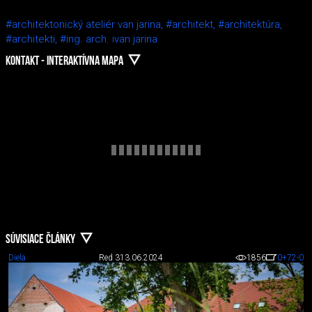
#architektonický ateliér van jarina,
#architekt,
#architektúra,
#architekti,
#ing. arch. ivan jarina
KONTAKT - INTERAKTÍVNA MAPA
SÚVISIACE ČLÁNKY
Diela
Red 3
13.06.2024
1856
0
+72
-0