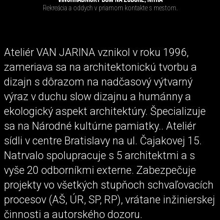
Rekreácia a oddych v priamom kontakte s mestom.
Ateliér VAN JARINA vznikol v roku 1996,
zameriava sa na architektonickú tvorbu a
dizajn s dôrazom na nadčasový výtvarný
výraz v duchu slow dizajnu a humánny a
ekologický aspekt architektúry. Špecializuje
sa na Národné kultúrne pamiatky.. Ateliér
sídli v centre Bratislavy na ul. Čajakovej 15.
Natrvalo spolupracuje s 5 architektmi a s
vyše 20 odborníkmi externe. Zabezpečuje
projekty vo všetkých stupňoch schvaľovacích
procesov (AŠ, ÚR, SP, RP), vrátane inžinierskej
činnosti a autorského dozoru.