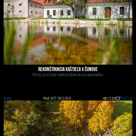
REKONŠTRUKCIA KAŠTIEĽA V ČUNOVE
Nový život pre neskorobarokovú pamiatku.
Diela
Red 3
07.06.2024
1264
0
+71
-6