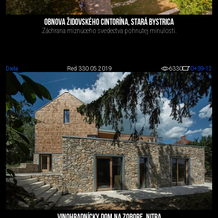
OBNOVA ŽIDOVSKÉHO CINTORÍNA, STARÁ BYSTRICA
Záchrana miznúceho svedectva pohnutej minulosti.
Diela
Red 3
30.05.2019
6330
0
+39
-12
VINOHRADNÍCKY DOM NA ZOBORE, NITRA