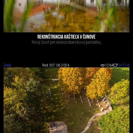
REKONŠTRUKCIA KAŠTIEĽA V ČUNOVE
Nový život pre neskorobarokovú pamiatku.
Diela
Red 3
07.06.2024
1264
0
+71
-6