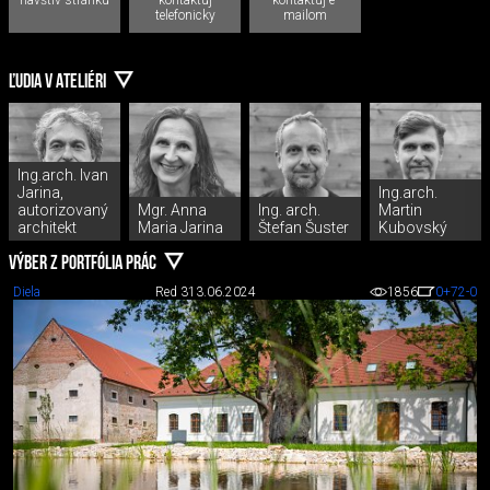
telefonicky
mailom
ĽUDIA V ATELIÉRI
Ing.arch. Ivan
Jarina,
Ing.arch.
autorizovaný
Mgr. Anna
Ing. arch.
Martin
architekt
Maria Jarina
Štefan Šuster
Kubovský
VÝBER Z PORTFÓLIA PRÁC
Diela
Red 3
13.06.2024
1856
0
+72
-0