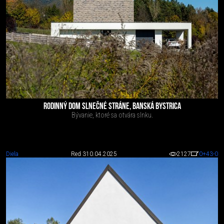
RODINNÝ DOM SLNEČNÉ STRÁNE, BANSKÁ BYSTRICA
Bývanie, ktoré sa otvára slnku.
Diela
Red 3
10.04.2025
2127
0
+43
-0