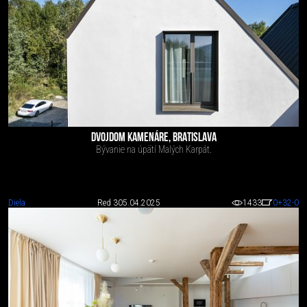
DVOJDOM KAMENÁRE, BRATISLAVA
Bývanie na úpätí Malých Karpát.
Diela
Red 3
05.04.2025
1433
0
+32
-0