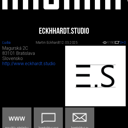
eckhhardt.studio
Ľudia
Martin Eckhardt
12.03.2025
1193
0
+0
Magurská 2C
83101 Bratislava
Slovensko
http://www.eckhardt.studio
navštív stránku
kontaktuj cez
kontaktuj e-