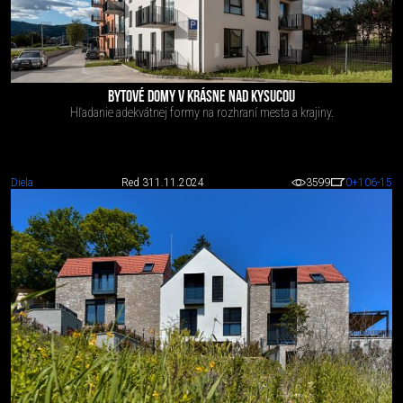
BYTOVÉ DOMY V KRÁSNE NAD KYSUCOU
Hľadanie adekvátnej formy na rozhraní mesta a krajiny.
Diela
Red 3
11.11.2024
3599
0
+106
-15