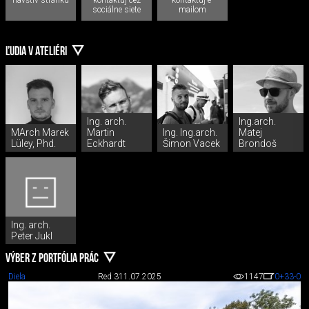
sociálne siete
mailom
ĽUDIA V ATELIÉRI
Ing. arch.
Ing.arch.
MArch Marek
Martin
Ing. Ing.arch.
Matej
Lüley, Phd.
Eckhardt
Šimon Vacek
Brondoš
Ing. arch.
Peter Jukl
VÝBER Z PORTFÓLIA PRÁC
Diela
Red 3
11.07.2025
1147
0
+33
-0