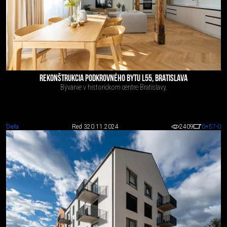
REKONŠTRUKCIA PODKROVNÉHO BYTU L55, BRATISLAVA
Bývanie v historickom centre Bratislavy.
Diela
Red 3
20.11.2024
2409
0
+57
-0