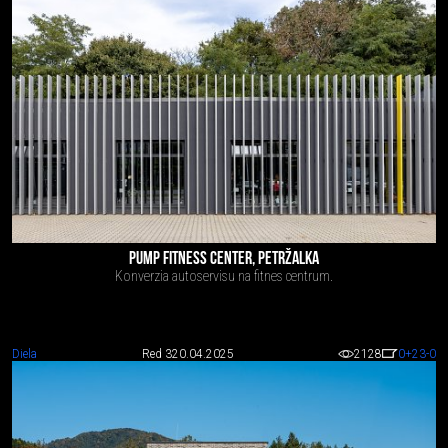
PUMP FITNESS CENTER, PETRŽALKA
Konverzia autoservisu na fitnes centrum.
Diela
Red 3
20.04.2025
2128
0
+23
-0