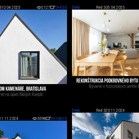
3
10.04.2025
2127
0
+43
-0
Diela
Red 3
05.04.2025
REKONŠTRUKCIA PODKROVNÉHO BYTU 
Bývanie v historickom centre B
OM KAMENÁRE, BRATISLAVA
ie na úpätí Malých Karpát.
Diela
Red 3
20.11.2024
11.11.2024
3598
0
+106
-15