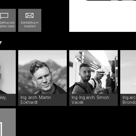
taktuj cez
kontaktuj e-
álne siete
mailom
ley,
Ing. arch. Martin
Ing. Ing.arch. Šimon
Ing.arc
Eckhardt
Vacek
Brond