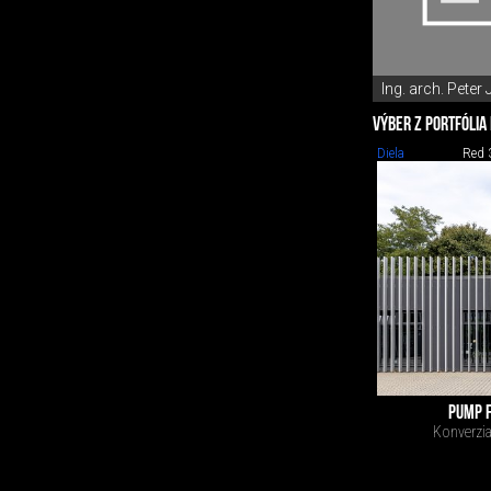
Ing. arch. Peter 
VÝBER Z PORTFÓLIA
Diela
Red 
PUMP F
Konverzia