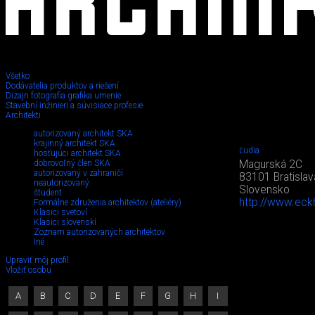
Všetko
Dodávatelia produktov a riešení
Dizajn fotografia grafika umenie
Stavební inžinieri a súvisiace profesie
Architekti
autorizovaný architekt SKA
krajinný architekt SKA
Ľudia
hosťujúci architekt SKA
dobrovoľný člen SKA
Magurská 2C
autorizovaný v zahraničí
83101 Bratislav
neautorizovaný
Slovensko
študent
http://www.eckh
Formálne združenia architektov (ateliéry)
Klasici svetoví
Klasici slovenskí
Zoznam autorizovaných architektov
Iné
Upraviť môj profil
Vložiť osobu
A
B
C
D
E
F
G
H
I