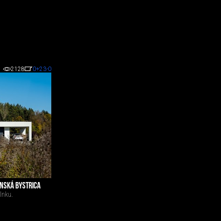
2128
0
+23
-0
NSKÁ BYSTRICA
lnku.