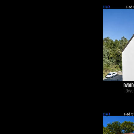
Diela
Red 
DVOJD
Bývan
Diela
Red 3