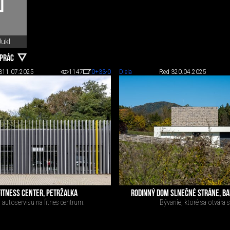
Jukl
 PRÁC
3
11.07.2025
1147
0
+33
-0
Diela
Red 3
20.04.2025
ITNESS CENTER, PETRŽALKA
RODINNÝ DOM SLNEČNÉ STRÁNE, BA
 autoservisu na fitnes centrum.
Bývanie, ktoré sa otvára s