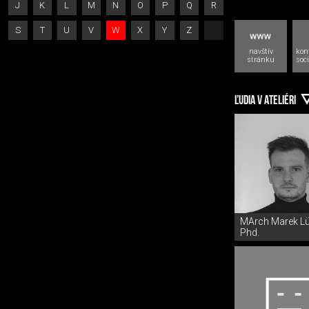
J
K
L
M
N
O
P
Q
R
S
T
U
V
W
X
Y
Z
navštív
kon
stránku
soci
ĽUDIA V ATELIÉRI
MArch Marek Lü
Phd.