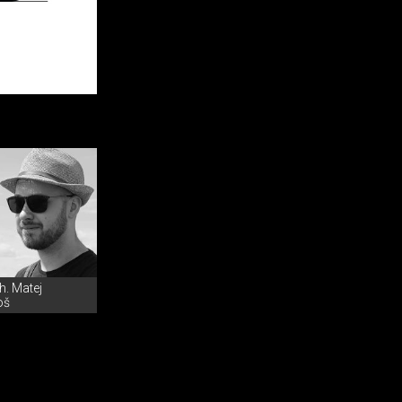
h. Matej
oš