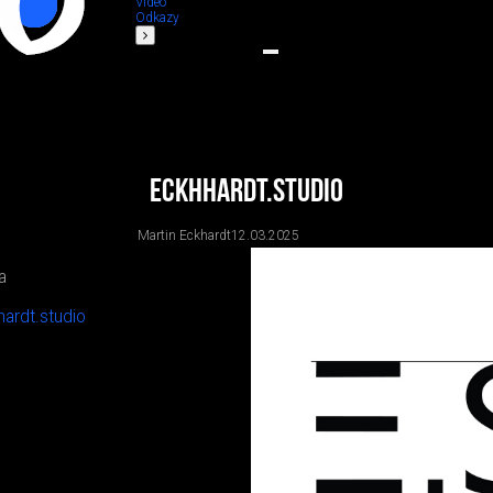
Video
Odkazy
eckhhardt.studio
Martin Eckhardt
12.03.2025
a
ardt.studio