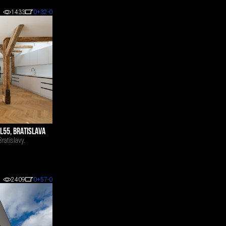
1433
0
+32
-0
L55, BRATISLAVA
ratislavy.
2409
0
+57
-0