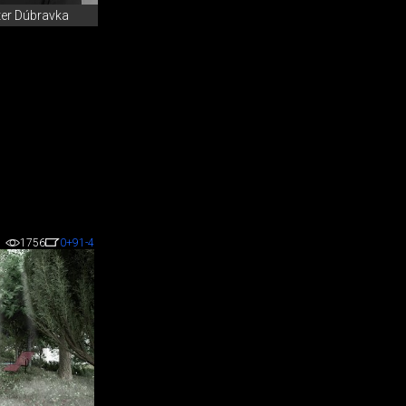
eter Dúbravka
1756
0
+91
-4