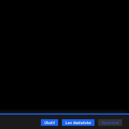
Vložené
Uložiť
Len štatistické
Spravovať
26.
október
2023