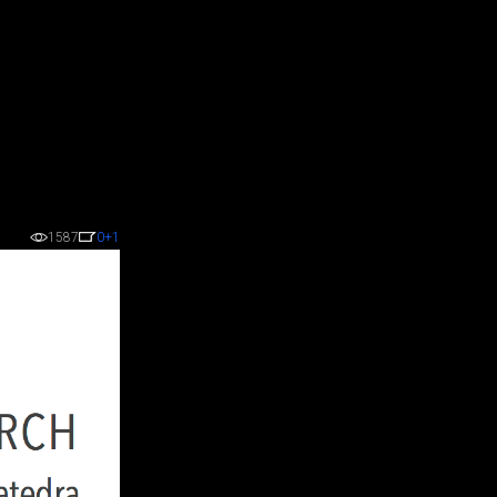
U
1587
0
+1