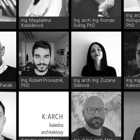
Ing. ar
Ing. Magdaléna
Ing. arch. Ing. Roman
Ruhigo
Kaššáková
Ruhig, PhD.
PhD.
Ing. Robert Provazník,
Ing. arch. Ing. Zuzana
Ing. In
l Paňák
PhD.
Šišková
Kalivo