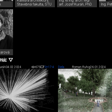
Katedra architektúry,
Ing. et Ing. arch. Mgr.
k
Stavebná fakulta, STU
art. Jozef Kuráň, PhD.
Ing. P
iarová
 PRÁC
Kuráň
04.02.2024
675
0
+17
-4
Diela
Roman Ruhig
26.01.2024