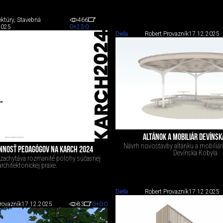
ektúry, Stavebná
466
2025
0
+23
-0
Diela
Robert Provazník
17.12.2025
ALTÁNOK A MOBILIÁR DEVÍNSK
Návrh novostavby altánku a mobiliáru
NNOSŤ PEDAGÓGOV NA KARCH 2024
Devínska Kobyla
 zachytáva rozmanité polohy súčasnej
architektonickej praxe.
Diela
Robert Provazník
17.12.2025
rovazník
17.12.2025
83
0
+0
-0