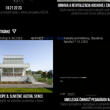
OBNOVA A REVITALIZÁCIA KOCHOVEJ ZÁ
I D 21 22 23
Zachovanie a obnova pôvodných vrsti
tonických prác v rámci projektu KEGA.
priestoru pre novú verejnú p
STRÁNKE
Ruhig
15.06.2026
990
0
+27
-0
Školy
Katedra architektúry, Stavebná
fakulta
17.12.2025
CÍPE B, SLNEČNÉ JAZERÁ, SENEC
UMELECKÁ ČINNOSŤ PEDAGÓGOV N
jekt na výbežku pobrežia v Senci.
Súbor projektov zachytáva rozmanité
architektonickej praxe