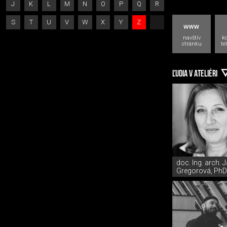
J
K
L
M
N
O
P
Q
R
S
T
U
V
W
X
Y
Z
navštív
k
stránku
te
ĽUDIA V ATELIÉRI
doc. Ing. arch. 
Gregorová, PhD