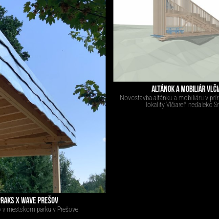
ALTÁNOK A MOBILIÁR VLČ
Novostavba altánku a mobiliáru v pr
lokality Vlčiareň neďaleko 
PRAKS X WAVE PREŠOV
 v mestskom parku v Prešove