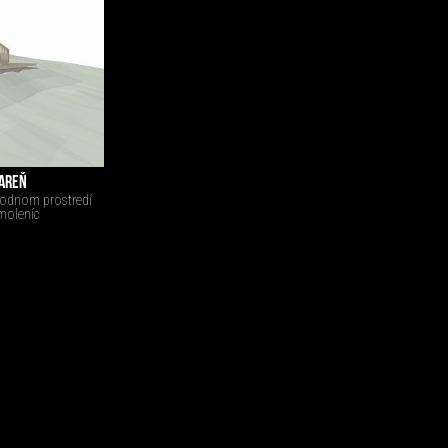
IAREŇ
írodnom prostredí
Smoleníc