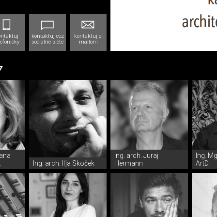
ontaktuj
kontaktuj cez
kontaktuj e-
lefonicky
sociálne siete
mailom
Jana
Ing. arch. Juraj
Ing. Mgr
.
Ing. arch. Iľja Skoček
Hermann
ArtD.