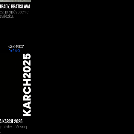
HRADY, BRATISLAVA
ev, prispôsobenie
revádzku.
649
0
+26
-0
A KARCH 2025
 polohy súčasnej
.