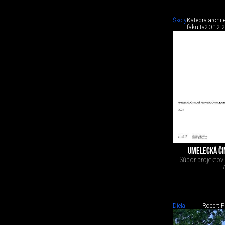
Školy
Katedra archit
fakulta
20.12.
UMELECKÁ ČI
Súbor projektov
Diela
Robert P