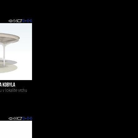
56
0
+0
-0
A KOBYLA
 v lokalite vrchu
69
0
+0
-0