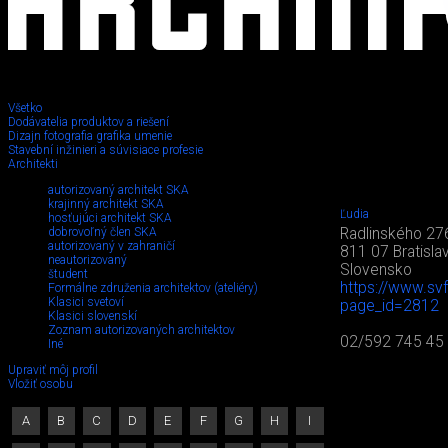
Všetko
Dodávatelia produktov a riešení
Dizajn fotografia grafika umenie
Stavební inžinieri a súvisiace profesie
Architekti
autorizovaný architekt SKA
krajinný architekt SKA
Ľudia
hosťujúci architekt SKA
dobrovoľný člen SKA
Radlinského 27
autorizovaný v zahraničí
811 07 Bratisla
neautorizovaný
Slovensko
študent
https://www.svf
Formálne združenia architektov (ateliéry)
Klasici svetoví
page_id=2812
Klasici slovenskí
Zoznam autorizovaných architektov
02/592 745 45
Iné
Upraviť môj profil
Vložiť osobu
A
B
C
D
E
F
G
H
I