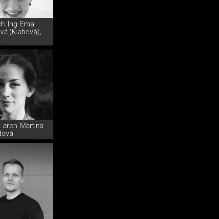
ch. Ing. Ema
vá (Kiabová),
g. arch. Martina
dová