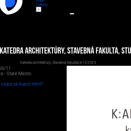
Video
Odkazy
Katedra architektúry, Stavebná fakulta, ST
Katedra architektúry, Stavebná fakulta
26.10.2023
66/11
va - Staré Mesto
.stuba.sk/karch.html?