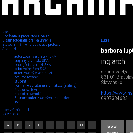
Všetko
Dodávatelia produktov a riešení
Dizajn fotografia grafika umenie
Ľudia
Stavební inžinieri a súvisiace profesie
Architekti
barbora lu
autorizovaný architekt SKA
ing.arch.
krajinný architekt SKA
hosťujúci architekt SKA
dobrovoľný člen SKA
stromova 4/a
autorizovaný v zahraničí
831 01 Bratisla
neautorizovaný
študent
Slovensko
Formálne združenia architektov (ateliéry)
Klasici svetoví
https://www.in
Klasici slovenskí
Zoznam autorizovaných architektov
0907384683
Iné
Upraviť môj profil
Vložiť osobu
A
B
C
D
E
F
G
H
I