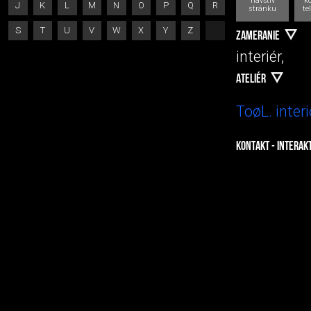
navštív
k
J
K
L
M
N
O
P
Q
R
stránku
te
S
T
U
V
W
X
Y
Z
ZAMERANIE
interiér,
ATELIÉR
ToøL. interi
KONTAKT - INTERAK