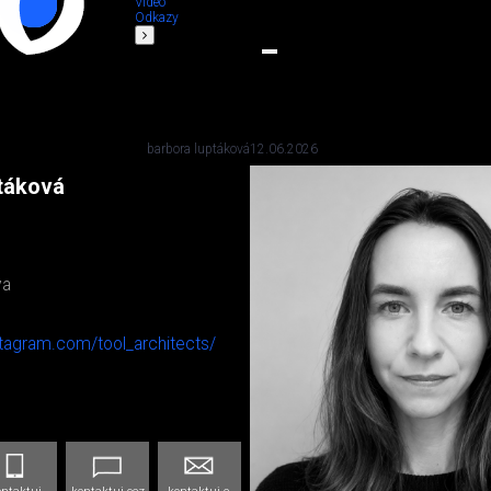
Video
Odkazy
barbora luptáková
12.06.2026
ptáková
va
stagram.com/tool_architects/