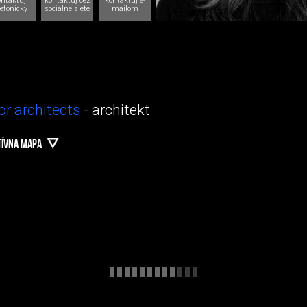
ontaktuj
kontaktuj cez
kontaktuj e-
lefonicky
sociálne siete
mailom
or architects
- architekt
TÍVNA MAPA