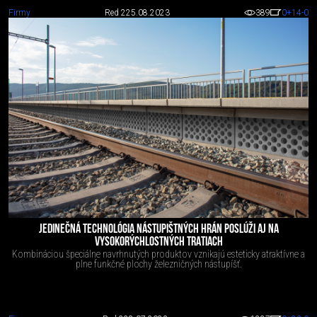
Firmy
Red 2
25.08.2023
389
0
+14
-0
JEDINEČNÁ TECHNOLÓGIA NÁSTUPIŠTNÝCH HRÁN POSLÚŽI AJ NA
VYSOKORÝCHLOSTNÝCH TRATIACH
Kombináciou špeciálne navrhnutých produktov vznikajú esteticky atraktívne a
plne funkčné plochy železničných nástupíšť.