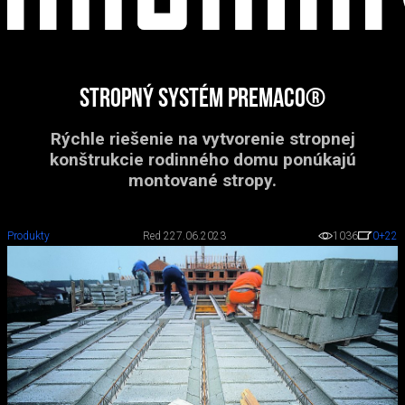
Stropný systém Premaco®
Rýchle riešenie na vytvorenie stropnej
konštrukcie rodinného domu ponúkajú
montované stropy.
Produkty
Red 2
27.06.2023
1036
0
+22