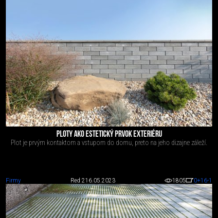
PLOTY AKO ESTETICKÝ PRVOK EXTERIÉRU
Plot je prvým kontaktom a vstupom do domu, preto na jeho dizajne záleží.
Firmy
Red 2
16.05.2023
1805
0
+16
-1