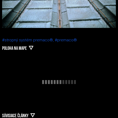
#stropný systém premaco®,
#premaco®
POLOHA NA MAPE
SÚVISIACE ČLÁNKY