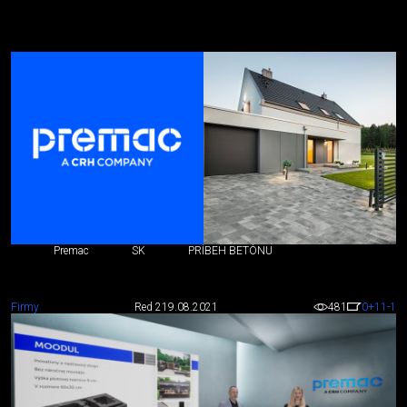
Premac
SK
PRÍBEH BETÓNU
Firmy
Red 2
19.08.2021
481
0
+11
-1