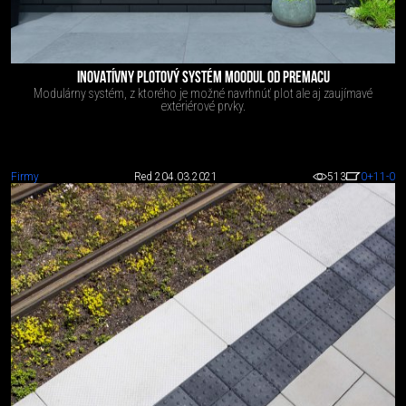
INOVATÍVNY PLOTOVÝ SYSTÉM MOODUL OD PREMACU
Modulárny systém, z ktorého je možné navrhnúť plot ale aj zaujímavé
exteriérové prvky.
Firmy
Red 2
04.03.2021
513
0
+11
-0