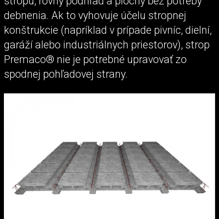
stropu, rovný podhľad a plochy bez potreby
debnenia. Ak to vyhovuje účelu stropnej
konštrukcie (napríklad v prípade pivníc, dielní,
garáží alebo industriálnych priestorov), strop
Premaco® nie je potrebné upravovať zo
spodnej pohľadovej strany.