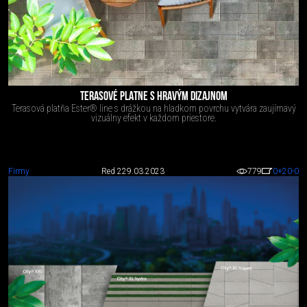
TERASOVÉ PLATNE S HRAVÝM DIZAJNOM
Terasová platňa Ester® line s drážkou na hladkom povrchu vytvára zaujímavý
vizuálny efekt v každom priestore.
Firmy
Red 2
29.03.2023
779
0
+20
-0