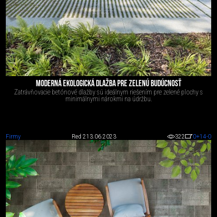
MODERNÁ EKOLOGICKÁ DLAŽBA PRE ZELENÚ BUDÚCNOSŤ
Zatrávňovacie betónové dlažby sú ideálnym riešením pre zelené plochy s
minimálnymi nárokmi na údržbu.
Firmy
Red 2
13.06.2023
322
0
+14
-0