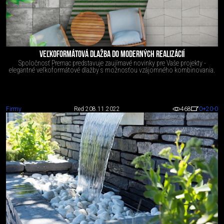
VEĽKOFORMÁTOVÁ DLAŽBA DO MODERNÝCH REALIZÁCIÍ
Spoločnosť Premac predstavuje zaujímavé novinky pre Vaše projekty -
elegantné veľkoformátové dlažby s možnosťou vzájomného kombinovania.
Firmy
Red 2
08.11.2022
468
0
+20
-0