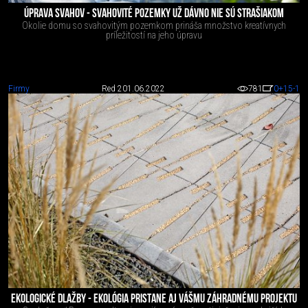
ÚPRAVA SVAHOV - SVAHOVITÉ POZEMKY UŽ DÁVNO NIE SÚ STRAŠIAKOM
Okolie domu so svahovitým pozemkom prináša množstvo kreatívnych
príležitostí na jeho úpravu
Firmy
Red 2
01.06.2022
781
0
+15
-1
EKOLOGICKÉ DLAŽBY - EKOLÓGIA PRISTANE AJ VÁŠMU ZÁHRADNÉMU PROJEKTU