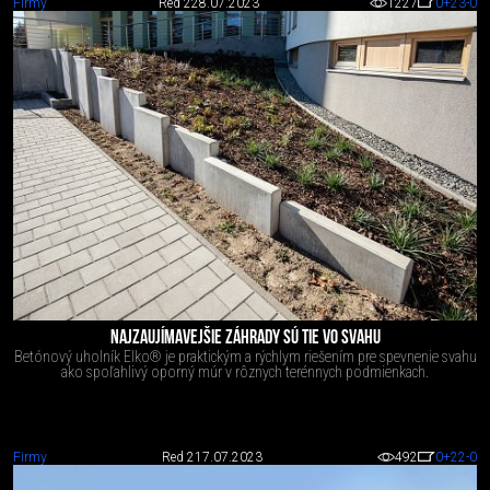
Firmy
Red 2
28.07.2023
1227
0
+23
-0
NAJZAUJÍMAVEJŠIE ZÁHRADY SÚ TIE VO SVAHU
Betónový uholník Elko® je praktickým a rýchlym riešením pre spevnenie svahu
ako spoľahlivý oporný múr v rôznych terénnych podmienkach.
Firmy
Red 2
17.07.2023
492
0
+22
-0