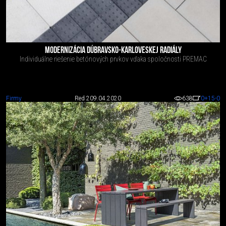
MODERNIZÁCIA DÚBRAVSKO-KARLOVESKEJ RADIÁLY
Individuálne riešenie betónových prvkov vďaka spoločnosti PREMAC
Firmy
Red 2
09.04.2020
638
0
+15
-0