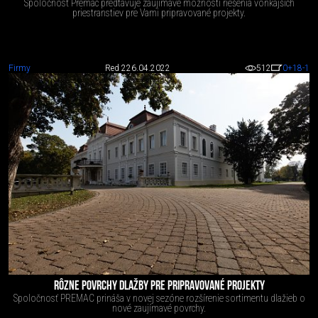
Spoločnosť Premac predtavuje zaujímavé možnosti riešenia vonkajších
priestranstiev pre Vami pripravované projekty.
Firmy
Red 2
26.04.2022
512
0
+18
-1
RÔZNE POVRCHY DLAŽBY PRE PRIPRAVOVANÉ PROJEKTY
Spoločnosť PREMAC prináša v novej sezóne rozšírenie sortimentu dlažieb o
nové zaujímavé povrchy.