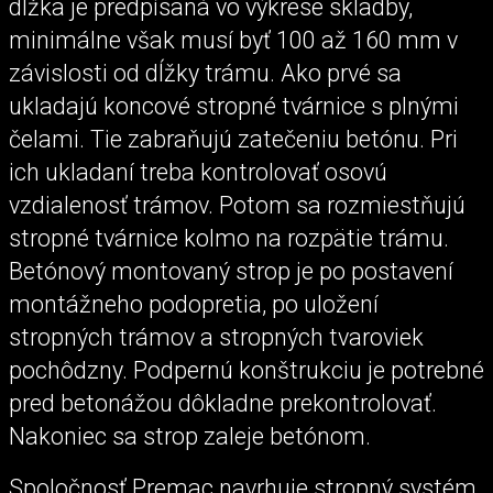
dĺžka je predpísaná vo výkrese skladby,
minimálne však musí byť 100 až 160 mm v
závislosti od dĺžky trámu. Ako prvé sa
ukladajú koncové stropné tvárnice s plnými
čelami. Tie zabraňujú zatečeniu betónu. Pri
ich ukladaní treba kontrolovať osovú
vzdialenosť trámov. Potom sa rozmiestňujú
stropné tvárnice kolmo na rozpätie trámu.
Betónový montovaný strop je po postavení
montážneho podopretia, po uložení
stropných trámov a stropných tvaroviek
pochôdzny. Podpernú konštrukciu je potrebné
pred betonážou dôkladne prekontrolovať.
Nakoniec sa strop zaleje betónom.
Spoločnosť Premac navrhuje stropný systém