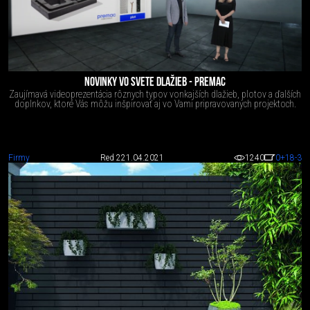
NOVINKY VO SVETE DLAŽIEB - PREMAC
Zaujímavá videoprezentácia rôznych typov vonkajších dlažieb, plotov a ďalších
doplnkov, ktoré Vás môžu inšpirovať aj vo Vami pripravovaných projektoch.
Firmy
Red 2
21.04.2021
1240
0
+18
-3