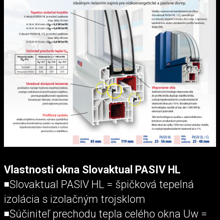
Vlastnosti okna Slovaktual PASIV HL
◾Slovaktual PASIV HL = špičková tepelná
izolácia s izolačným trojsklom
◾Súčiniteľ prechodu tepla celého okna Uw =