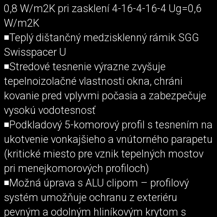
0,8 W/m2K pri zasklení 4-16-4-16-4 Ug=0,6
W/m2K
◾Teplý dištančný medzisklenný rámik SGG
Swisspacer U
◾Stredové tesnenie výrazne zvyšuje
tepelnoizolačné vlastnosti okna, chráni
kovanie pred vplyvmi počasia a zabezpečuje
vysokú vodotesnosť
◾Podkladový 5-komorový profil s tesnením na
ukotvenie vonkajšieho a vnútorného parapetu
(kritické miesto pre vznik tepelných mostov
pri menejkomorových profiloch)
◾Možná úprava s ALU clipom – profilový
systém umožňuje ochranu z exteriéru
pevným a odolným hliníkovým krytom s