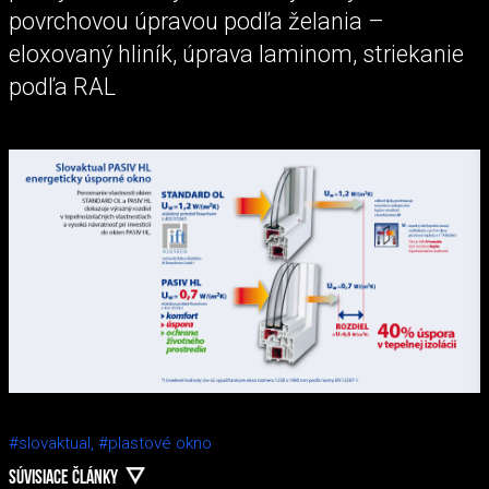
povrchovou úpravou podľa želania –
eloxovaný hliník, úprava laminom, striekanie
podľa RAL
#slovaktual,
#plastové okno
SÚVISIACE ČLÁNKY