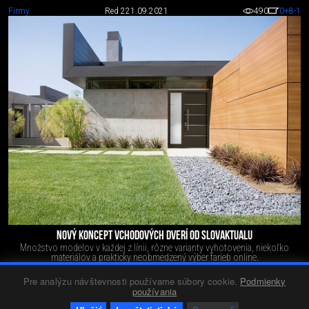
Firmy
Red 2
21.09.2021
490
0
+8
-1
NOVÝ KONCEPT VCHODOVÝCH DVERÍ OD SLOVAKTUALU
Množstvo modelov v každej z línii, rôzne varianty vyhotovenia, niekoľko
materiálov a prakticky neobmedzený výber farieb online.
Pre analýzu návštevnosti používame súbory cookie.
Podmienky
používania