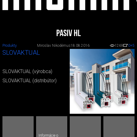
Pasiv HL
Produkty
Miroslav Nikodémus
18.08.2016
1269
0
+5
SLOVAKTUAL
SLOVAKTUAL (výrobca)
SLOVAKTUAL (distribútor)
Informácie o