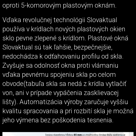
oproti 5-komorovým plastovým oknám.
Vďaka revolučnej technológii Slovaktual
používa v krídlach nových plastových okien
sklo pevne zlepené s krídlom. Plastové okná
Slovaktual sú tak ľahšie, bezpečnejšie,
nedochádza k odťahovaniu profilu od skla.
Zvyšuje sa odolnosť okna proti vlámaniu
vďaka pevnému spojeniu skla po celom
obvode(tabuľa skla sa nedá z krídla vytlačiť
von, ani v prípade vypáčenia zasklievacej
lišty). Automatizácia výroby zaručuje vyššiu
kvalitu spracovania a pri rozbití skla je možná
jeho výmena bez poškodenia tesnenia.