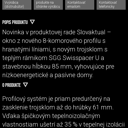
Vvýrobca
produkte na
Kontaktovať
Kontaktovať
(distrubútor)
stránke výrobcu
emailom
telefonicky
POPIS PRODUKTU
Novinka v produktovej rade Slovaktual –
okno z nového 8-komorového profilu s
hranatými líniami, s novým trojsklom s
teplým rámikom SGG Swisspacer U a
stavebnou hĺbkou 85 mm, vyhovujúce pre
nízkoenergetické a pasívne domy.
O PRODUKTE
Profilový systém je priam predurčený na
zasklenie trojsklom až do hrúbky 61 mm.
Vďaka špičkovým tepelnoizolačným
vlastnostiam ušetrí až 35 % v tepelnej izolácii