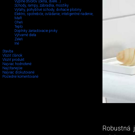
Výplne otvorov (okná, dvere...)
Schody, rampy, zábradlia, mostíky
Výťahy, pohyblivé schody, dvihacie plošiny
Elektro, spotrebiče, ovládanie, inteligentné riadenie,
MaR
Oheň
Teplo
Doplnky zariaďovacie prvky
Výtvarné diela
Zeleň
Iné
Stavba
Vložiť článok
Vložiť produkt
Najviac hodnotené
Najčítanejšie
Najviac diskutované
Posledné komentované
Robustná j