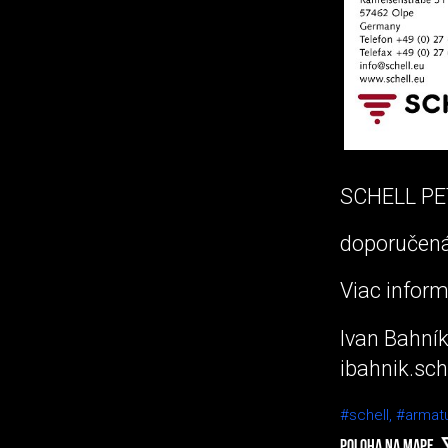
SCHELL PET
doporučená
Viac inform
Ivan Bahník
ibahnik.sc
#schell,
#armat
POLOHA NA MAPE