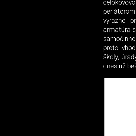
celokovovo
perlátorom
výrazne p
armatúra s
samočinne.
preto vhod
školy, úra
dnes už be