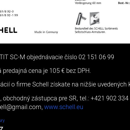
IT SC-M objednávacie číslo 02 151 06 99
 predajná cena je 105 € bez DPH.
ácií o firme Schell získate na nižšie uvedených
, obchodný zástupca pre SR, tel.: +421 902 334 
hell@gmail.com,
www.schell.eu
ury