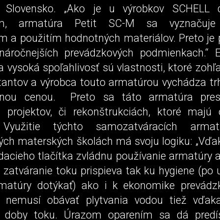
e Slovensko. „Ako je u výrobkov SCHELL 
om, armatúra Petit SC-M sa vyznačuje 
m a použitím hodnotných materiálov. Preto je p
jnáročnejších prevádzkových podmienkach.“ 
 vysoká spoľahlivosť sú vlastnosti, ktoré zohľ
ktantov a výrobca touto armatúrou vychádza trh
dnou cenou. Preto sa táto armatúra pres
 projektov, či rekonštrukciách, ktoré maj
. Využitie týchto samozatváracích arm
ch materských školách má svoju logiku: „Vď
acieho tlačítka zvládnu používanie armatúry a
zatváranie toku prispieva tak ku hygiene (po 
matúry dotýkať) ako i k ekonomike prevádz
a nemusí obávať plytvania vodou tiež vďak
a doby toku. Úrazom oparením sa dá predís