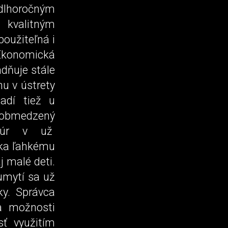
dlhoročným
kvalitným
oužiteľná i
Ekonomická
adňuje stále
u v ústrety
adí tiež u
ú obmedzený
atúr v už
aka ľahkému
j malé deti.
umytí sa už
ky. Správca
a možnosti
ť využitím