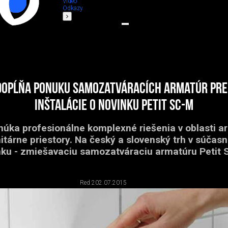
Video
Odkazy
dopĺňa ponuku samozatváracích armatúr pre
inštalácie o novinku PETIT SC-M
núka profesionálne komplexné riešenia v oblasti a
itárne priestory. Na český a slovenský trh v súčas
nku - zmiešavaciu samozatváraciu armatúru Petit 
Red 2
02.07.2015