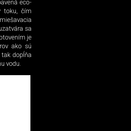
bavená eco-
y toku, čím
miešavacia
uzatvára sa
otovením je
orov ako sú
 tak dopĺňa
nu vodu.