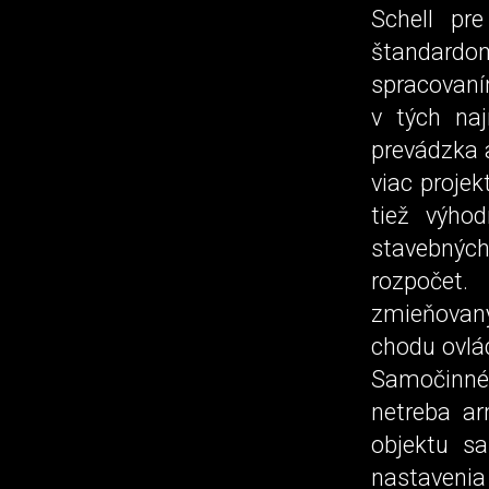
Schell pr
štandard
spracovaní
v tých na
prevádzka a
viac proje
tiež výho
stavebných
rozpočet
zmieňovaný
chodu ovlád
Samočinné 
netreba ar
objektu s
nastaveni