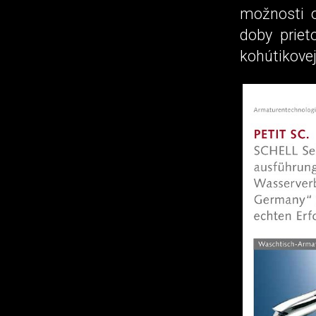
možnosti o
doby priet
kohútikovej 