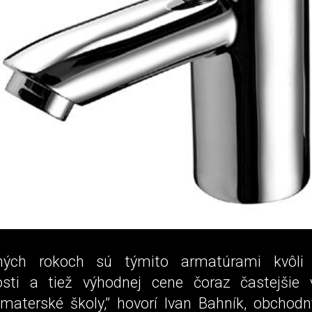
ných rokoch sú týmito armatúrami kvôli 
osti a tiež výhodnej cene čoraz častejšie
materské školy,” hovorí Ivan Bahník, obchod