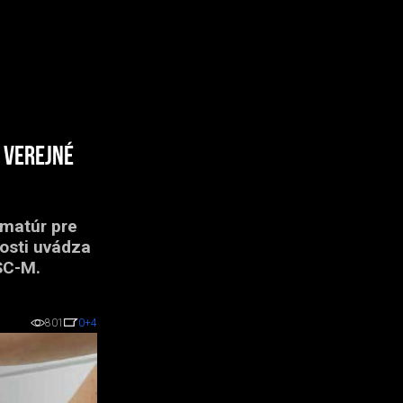
 verejné
rmatúr pre
nosti uvádza
SC-M.
801
0
+4