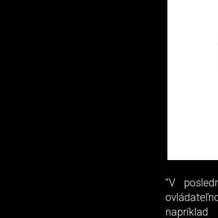
“V posled
ovládateľn
napríklad 