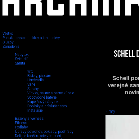
Všetko
Ponuka pre architektov a ich ateliéry
Služby
Zariadenie
SCHELL 
Nábytok
Svietidlá
Sanita
WC
Bidety, pisoáre
Schell po
Umývadlá
verejné san
Vane
Sprchy
novi
Vírivky, sauny a parné kúpele
Vodovodné batérie
Kúpelňový nábytok
Doplnky a príslušenstvo
Inštalácie
Firmy
Bazény a welness
Fitness
Podlahy
Úpravy povrchov, obklady, podhľady
Deliace konštrukcie v interiéri