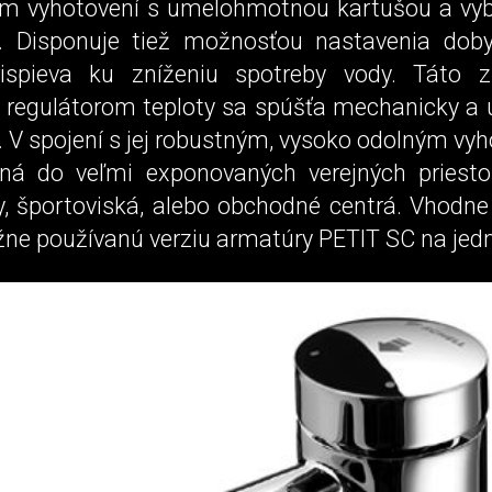
m vyhotovení s umelohmotnou kartušou a vy
. Disponuje tiež možnosťou nastavenia dob
rispieva ku zníženiu spotreby vody. Táto z
 regulátorom teploty sa spúšťa mechanicky a 
 V spojení s jej robustným, vysoko odolným vyh
ná do veľmi exponovaných verejných priest
dy, športoviská, alebo obchodné centrá. Vhodne
žne používanú verziu armatúry PETIT SC na jed