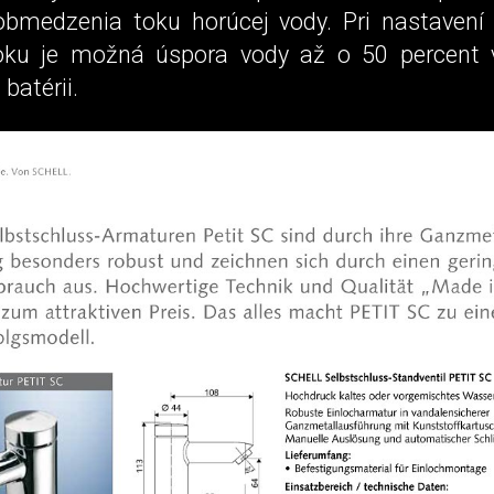
bmedzenia toku horúcej vody. Pri nastavení
oku je možná úspora vody až o 50 percent 
batérii.