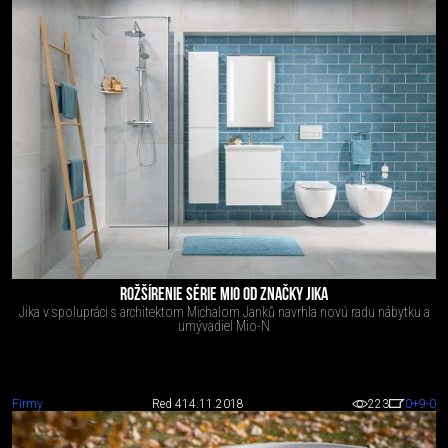
ROŽŠÍRENIE SÉRIE MIO OD ZNAČKY JIKA
Jika v spolupráci s architektom Michalom Janků navrhla novú radu nábytku a
umývadiel Mio-N
Firmy
Red 4
14.11.2018
223
0
+9
-0