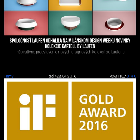
SPOLOČNOSŤ LAUFEN ODHALILA NA MILÁNSKOM DESIGN WEEKU NOVINKY
KOLEKCIE KARTELL BY LAUFEN
Inšpiratívne predstavenie nových dizajnových kolekcií od Laufenu
Firmy
Red 4
28.04.2016
811
0
+4
-0