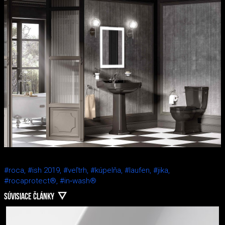
#roca,
#ish 2019,
#veľtrh,
#kúpelňa,
#laufen,
#jika,
#rocaprotect®,
#in‑wash®
SÚVISIACE ČLÁNKY