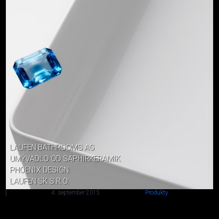
LAUFEN BATHROOMS AG
UMÝVADLO OD SAPHIRKERAMIK
PHOENIX DESIGN
LAUFEN SK S.R.O.
4. september 2015
Produkty