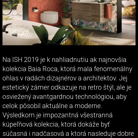
Na ISH 2019 je k nahliadnutiu ak najnovšia
kolekcia Baia Roca, ktorá mala fenomenálny
ohlas v radách dizajnérov a architektov. Jej
estetický zámer odkazuje na retro štýl, ale je
osviežený avantgardnou technológiou, aby
celok pôsobil aktuálne a moderne.
Výsledkom je impozantná všestranná
kúpeľňová kolekcia, ktorá dokáže byť
súčasná i nadčasová a ktorá nasleduje dobre