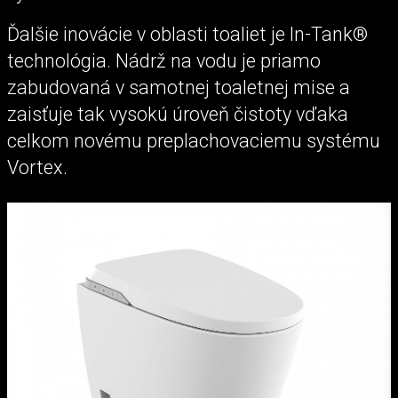
Ďalšie inovácie v oblasti toaliet je In-Tank®
technológia. Nádrž na vodu je priamo
zabudovaná v samotnej toaletnej mise a
zaisťuje tak vysokú úroveň čistoty vďaka
celkom novému preplachovaciemu systému
Vortex.