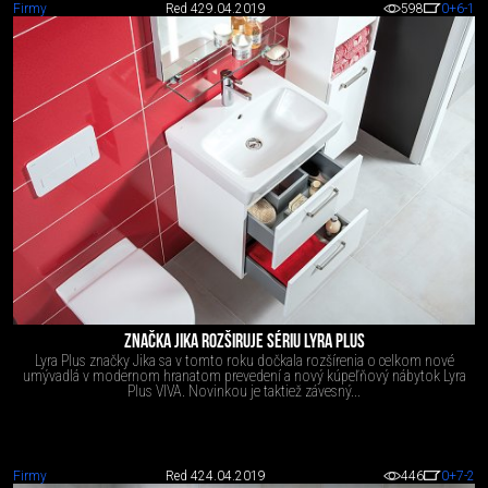
Firmy
Red 4
29.04.2019
598
0
+6
-1
ZNAČKA JIKA ROZŠIRUJE SÉRIU LYRA PLUS
Lyra Plus značky Jika sa v tomto roku dočkala rozšírenia o celkom nové
umývadlá v modernom hranatom prevedení a nový kúpeľňový nábytok Lyra
Plus VIVA. Novinkou je taktiež závesný...
Firmy
Red 4
24.04.2019
446
0
+7
-2