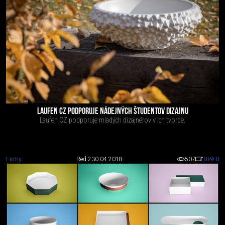
LAUFEN CZ PODPORUJE NÁDEJNÝCH ŠTUDENTOV DIZAJNU
Laufen CZ podporuje mladých dizajnérov v ich tvorbe.
Firmy
Red 2
30.04.2018
507
0
+9
-0