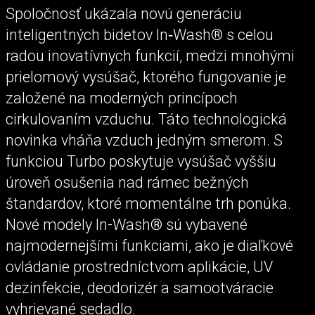
Spoločnosť ukázala novú generáciu
inteligentných bidetov In‑Wash® s celou
radou inovatívnych funkcií, medzi mnohými
prielomový vysúšač, ktorého fungovanie je
založené na moderných princípoch
cirkulovaním vzduchu. Táto technologická
novinka vháňa vzduch jedným smerom. S
funkciou Turbo poskytuje vysúšač vyššiu
úroveň osušenia nad rámec bežných
štandardov, ktoré momentálne trh ponúka.
Nové modely In-Wash® sú vybavené
najmodernejšími funkciami, ako je diaľkové
ovládanie prostredníctvom aplikácie, UV
dezinfekcie, deodorizér a samootváracie
vyhrievané sedadlo.