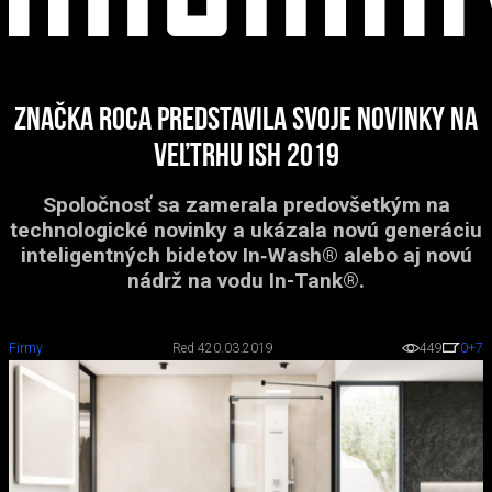
Značka Roca predstavila svoje novinky na
veľtrhu ISH 2019
Spoločnosť sa zamerala predovšetkým na
technologické novinky a ukázala novú generáciu
inteligentných bidetov In‑Wash® alebo aj novú
nádrž na vodu In-Tank®.
Firmy
Red 4
20.03.2019
449
0
+7