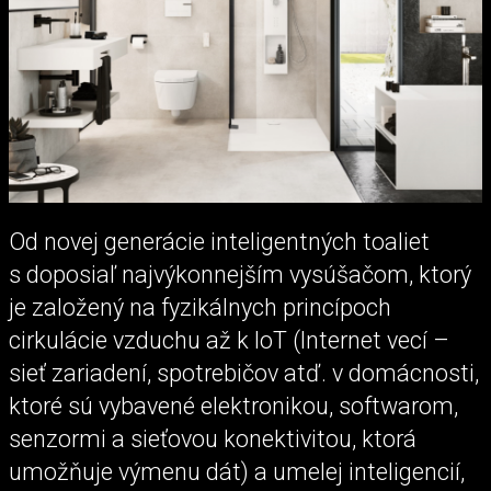
Od novej generácie inteligentných toaliet
s doposiaľ najvýkonnejším vysúšačom, ktorý
je založený na fyzikálnych princípoch
cirkulácie vzduchu až k IoT (Internet vecí –
sieť zariadení, spotrebičov atď. v domácnosti,
ktoré sú vybavené elektronikou, softwarom,
senzormi a sieťovou konektivitou, ktorá
umožňuje výmenu dát) a umelej inteligencií,