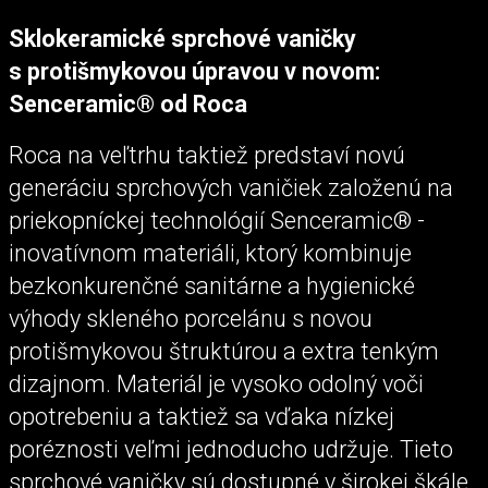
Sklokeramické sprchové vaničky
s protišmykovou úpravou v novom:
Senceramic® od Roca
Roca na veľtrhu taktiež predstaví novú
generáciu sprchových vaničiek založenú na
priekopníckej technológií Senceramic® -
inovatívnom materiáli, ktorý kombinuje
bezkonkurenčné sanitárne a hygienické
výhody skleného porcelánu s novou
protišmykovou štruktúrou a extra tenkým
dizajnom. Materiál je vysoko odolný voči
opotrebeniu a taktiež sa vďaka nízkej
poréznosti veľmi jednoducho udržuje. Tieto
sprchové vaničky sú dostupné v širokej škále