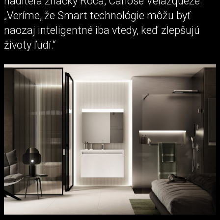
riaditeľa značky Roca, Carlose Velázqueze:
„Veríme, že Smart technológie môžu byť
naozaj inteligentné iba vtedy, keď zlepšujú
životy ľudí.“