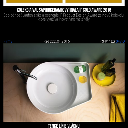
KOLEKCIA VAL SAPHIRKERAMIK VYHRALA IF GOLD AWARD 2016
Spoločnosť Laufen získala ocenenie iF Product Design Award za novú kolekciu,
ktorá využíva inovatívne materiály.
Firmy
Red 2
22.04.2016
911
0
+7
-0
TENKÉ LÍNIE VLÁDNU!