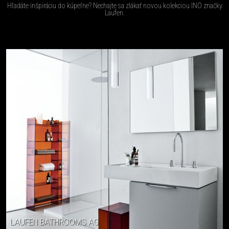
Hľadáte inšpiráciu do kúpeľne? Nechajte sa zlákať novou kolekciou INO značky
Laufen.
LAUFEN BATHROOMS AG