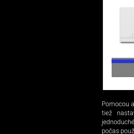
Pomocou ap
tiež nast
jednoduché
počas použí