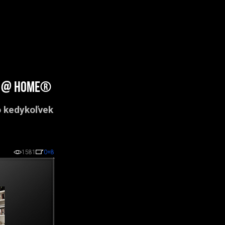
ee @ home®
 kedykoľvek
1581
0
+8