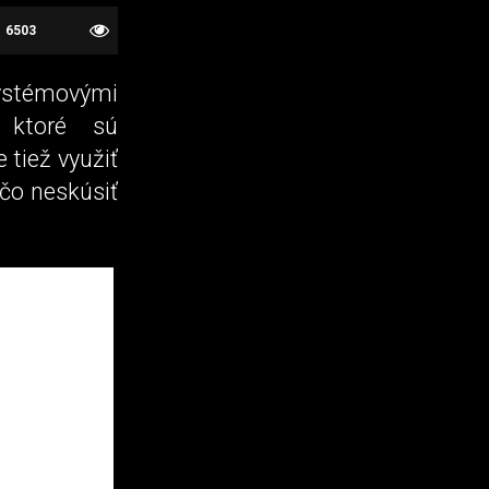
6503
systémovými
, ktoré sú
 tiež využiť
čo neskúsiť