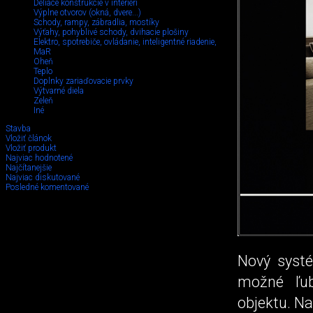
Deliace konštrukcie v interiéri
Výplne otvorov (okná, dvere...)
Schody, rampy, zábradlia, mostíky
Výťahy, pohyblivé schody, dvihacie plošiny
Elektro, spotrebiče, ovládanie, inteligentné riadenie,
MaR
Oheň
Teplo
Doplnky zariaďovacie prvky
Výtvarné diela
Zeleň
Iné
Stavba
Vložiť článok
Vložiť produkt
Najviac hodnotené
Najčítanejšie
Najviac diskutované
Posledné komentované
Nový syst
možné ľub
objektu. Na