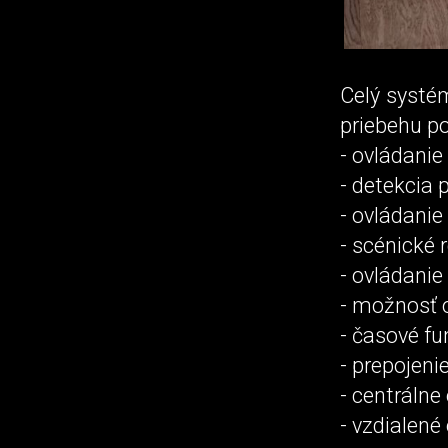
Celý systé
priebehu po
- ovládanie
- detekcia
- ovládanie 
- scénické 
- ovládanie
- možnosť 
- časové fu
- prepojeni
- centráln
- vzdialené