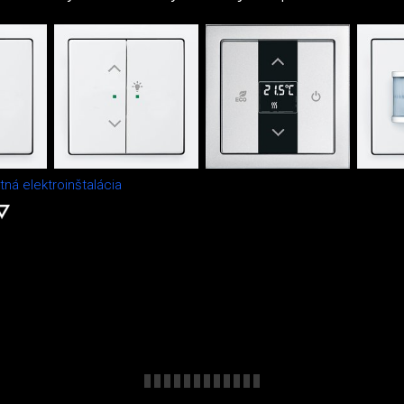
tná elektroinštalácia