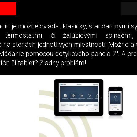
láciu je možné ovládať klasicky, štandardnými 
 termostatmi, či žalúziovými spínačmi
na stenách jednotlivých miestností. Možno ale
ovládanie pomocou dotykového panela 7". A pre
lefón či tablet? Žiadny problém!