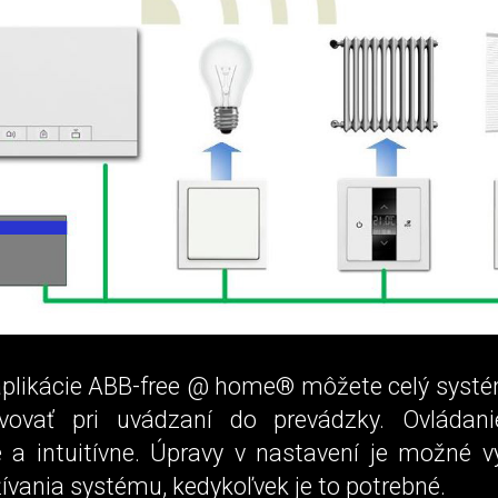
likácie ABB-free @ home® môžete celý systé
avovať pri uvádzaní do prevádzky. Ovládani
 a intuitívne. Úpravy v nastavení je možné v
vania systému, kedykoľvek je to potrebné.