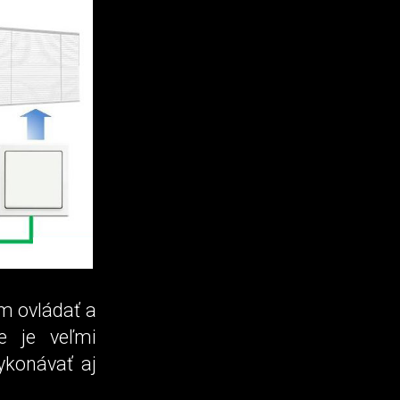
m ovládať a
e je veľmi
ykonávať aj