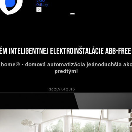
Video
Odkazy
ém inteligentnej elektroinštalácie ABB-fr
 home® - domová automatizácia jednoduchšia ako
predtým!
Red 2
09.04.2016