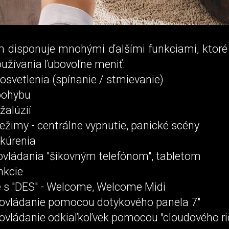
m disponuje mnohými ďalšími funkciami, ktoré
užívania ľubovoľne meniť:
 osvetlenia (spínanie / stmievanie)
 pohybu
žalúzií
režimy - centrálne vypnutie, panické scény
 kúrenia
ovládania "šikovným telefónom", tabletom
nkcie
e s "DES" - Welcome, Welcome Midi
e ovládanie pomocou dotykového panela 7"
 ovládanie odkiaľkoľvek pomocou "cloudového ri