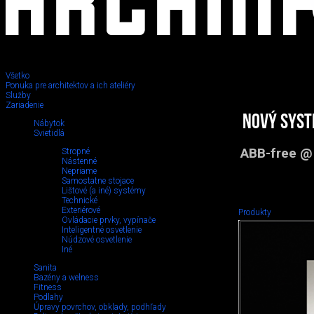
Všetko
Ponuka pre architektov a ich ateliéry
Služby
Zariadenie
Nový syst
Nábytok
Svietidlá
ABB-free @
Stropné
Nástenné
Nepriame
Samostatne stojace
Lištové (a iné) systémy
Technické
Exteriérové
Produkty
Ovládacie prvky, vypínače
Inteligentné osvetlenie
Núdzové osvetlenie
Iné
Sanita
Bazény a welness
Fitness
Podlahy
Úpravy povrchov, obklady, podhľady