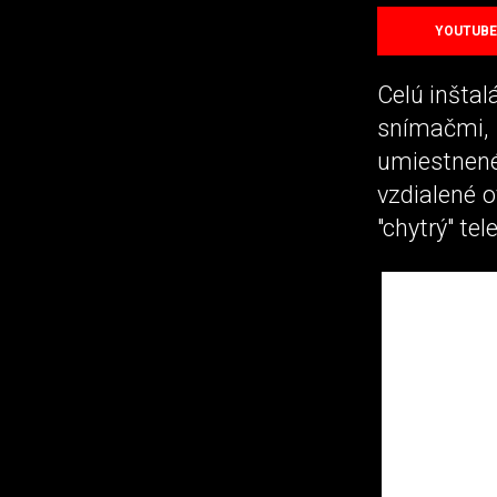
YOUTUBE
Celú inšta
snímačmi,
umiestnené 
vzdialené 
"chytrý" te