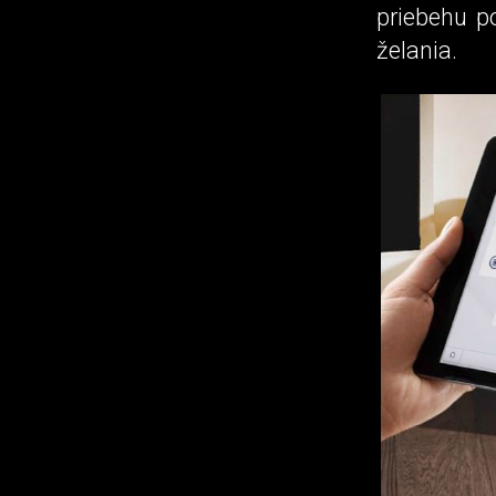
priebehu p
želania.