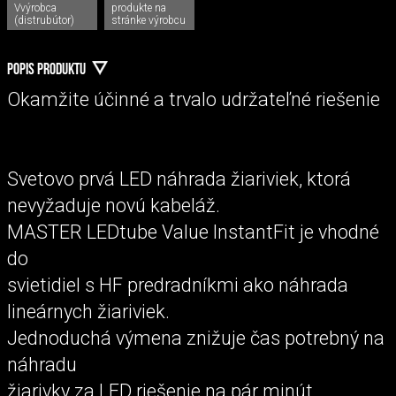
Vvýrobca
produkte na
(distrubútor)
stránke výrobcu
POPIS PRODUKTU
Okamžite účinné a trvalo udržateľné riešenie
Svetovo prvá LED náhrada žiariviek, ktorá
nevyžaduje novú kabeláž.
MASTER LEDtube Value InstantFit je vhodné
do
svietidiel s HF predradníkmi ako náhrada
lineárnych žiariviek.
Jednoduchá výmena znižuje čas potrebný na
náhradu
žiarivky za LED riešenie na pár minút.