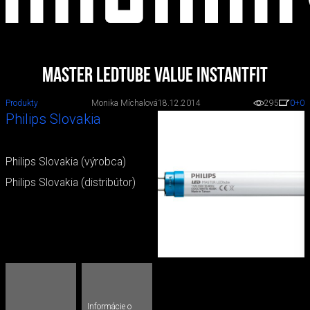
MASTER LEDtube Value InstantFit
Produkty
Monika Míchalová
18.12.2014
295
0
+0
Philips Slovakia
Philips Slovakia (výrobca)
Philips Slovakia (distribútor)
Informácie o