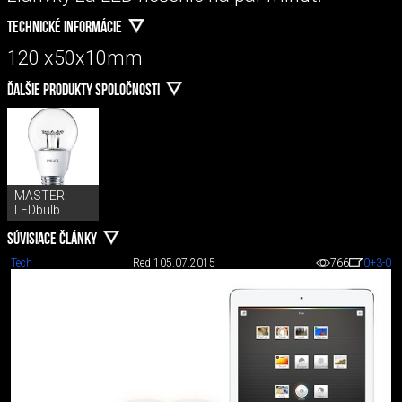
TECHNICKÉ INFORMÁCIE
120 x50x10mm
ĎALŠIE PRODUKTY SPOLOČNOSTI
MASTER
LEDbulb
SÚVISIACE ČLÁNKY
Tech
Red 1
05.07.2015
766
0
+3
-0