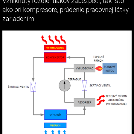
Vzniknutý rozdiel tlakov zabezpečí, tak isto
ako pri kompresore, prúdenie pracovnej látky
zariadením.