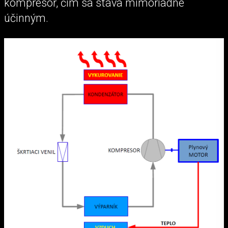
kompresor, čím sa stáva mimoriadne
účinným.