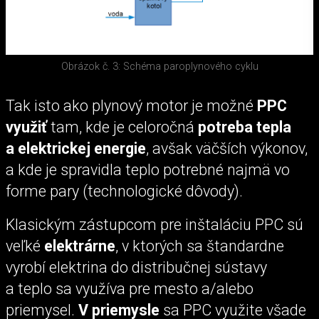
Obrázok č. 3: Schéma paroplynového cyklu
Tak isto ako plynový motor je možné
PPC
využiť
tam, kde je celoročná
potreba tepla
a elektrickej energie
, avšak väčších výkonov,
a kde je spravidla teplo potrebné najmä vo
forme pary (technologické dôvody).
Klasickým zástupcom pre inštaláciu PPC sú
veľké
elektrárne
, v ktorých sa štandardne
vyrobí elektrina do distribučnej sústavy
a teplo sa využíva pre mesto a/alebo
priemysel.
V priemysle
sa PPC využite všade