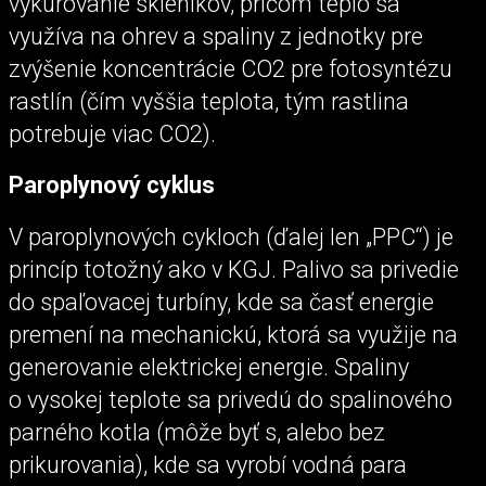
vykurovanie skleníkov, pričom teplo sa
využíva na ohrev a spaliny z jednotky pre
zvýšenie koncentrácie CO2 pre fotosyntézu
rastlín (čím vyššia teplota, tým rastlina
potrebuje viac CO2).
Paroplynový cyklus
V paroplynových cykloch (ďalej len „PPC“) je
princíp totožný ako v KGJ. Palivo sa privedie
do spaľovacej turbíny, kde sa časť energie
premení na mechanickú, ktorá sa využije na
generovanie elektrickej energie. Spaliny
o vysokej teplote sa privedú do spalinového
parného kotla (môže byť s, alebo bez
prikurovania), kde sa vyrobí vodná para