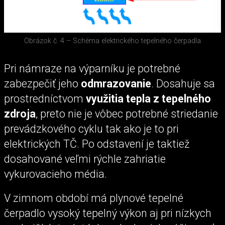
Obrázok č. 4 – Schéma elektrického tepelného čerpadla
Pri námraze na výparníku je potrebné
zabezpečiť jeho
odmrazovanie
. Dosahuje sa
prostredníctvom
využitia tepla z tepelného
zdroja
, preto nie je vôbec potrebné striedanie
prevádzkového cyklu tak ako je to pri
elektrických TČ. Po odstavení je taktiež
dosahované veľmi rýchle zahriatie
vykurovacieho média.
V zimnom období má plynové tepelné
čerpadlo vysoký tepelný výkon aj pri nízkych