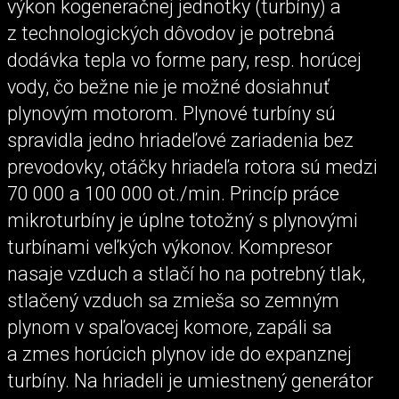
výkon kogeneračnej jednotky (turbíny) a
z technologických dôvodov je potrebná
dodávka tepla vo forme pary, resp. horúcej
vody, čo bežne nie je možné dosiahnuť
plynovým motorom. Plynové turbíny sú
spravidla jedno hriadeľové zariadenia bez
prevodovky, otáčky hriadeľa rotora sú medzi
70 000 a 100 000 ot./min. Princíp práce
mikroturbíny je úplne totožný s plynovými
turbínami veľkých výkonov. Kompresor
nasaje vzduch a stlačí ho na potrebný tlak,
stlačený vzduch sa zmieša so zemným
plynom v spaľovacej komore, zapáli sa
a zmes horúcich plynov ide do expanznej
turbíny. Na hriadeli je umiestnený generátor