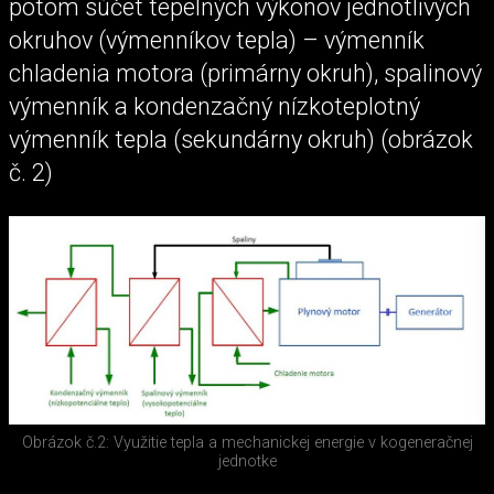
potom súčet tepelných výkonov jednotlivých
okruhov (výmenníkov tepla) – výmenník
chladenia motora (primárny okruh), spalinový
výmenník a kondenzačný nízkoteplotný
výmenník tepla (sekundárny okruh) (obrázok
č. 2)
Obrázok č.2: Využitie tepla a mechanickej energie v kogeneračnej
jednotke