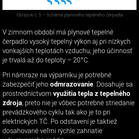
Obrázok č. 5 – Schéma plynového tepelného čerpadla
V zimnom období má plynové tepelné
čerpadlo vysoký tepelný výkon aj pri nízkych
vonkajších teplotách vzduchu, jeho účinnosť
je trvalá až do teploty – 20°C.
Pri námraze na výparníku je potrebné
zabezpečiť jeho
odmrazovanie
. Dosahuje sa
prostredníctvom
využitia tepla z tepelného
zdroja
, preto nie je vôbec potrebné striedanie
prevádzkového cyklu tak ako je to pri
elektrických TČ. Po odstavení je taktiež
dosahované veľmi rýchle zahriatie