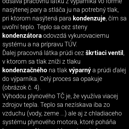
odsáva pracovnú látku z výparníka vo forme
nasýtenej pary a stláča ju na potrebný tlak,
pri ktorom nasýtená para
kondenzuje
, čím sa
uvoľní teplo. Teplo sa cez steny
kondenzátora
odovzdá vykurovaciemu
systému a na prípravu TÚV.
Ďalej pracovná látka prúdi cez
škrtiaci ventil
,
v ktorom sa tlak zníži z tlaku
kondenzačného
na tlak
výparný
a prúdi ďalej
do výparníka. Celý proces sa opakuje
(obrázok č. 4).
Výhodou plynového TČ je, že využíva viacej
zdrojov tepla. Teplo sa nezískava iba zo
vzduchu (vody, zeme ...) ale aj z chladiaceho
systému plynového motora, ktoré poháňa