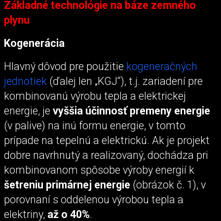
Základné technológie na báze zemného
plynu
Kogenerácia
Hlavný dôvod pre použitie
kogeneračných
jednotiek
(ďalej len „KGJ“), t.j. zariadení pre
kombinovanú výrobu tepla a elektrickej
energie, je
vyššia účinnosť premeny energie
(v palive) na inú formu energie, v tomto
prípade na tepelnú a elektrickú. Ak je projekt
dobre navrhnutý a realizovaný, dochádza pri
kombinovanom spôsobe výroby energií k
šetreniu primárnej energie
(obrázok č. 1), v
porovnaní s oddelenou výrobou tepla a
elektriny,
až o 40%
.