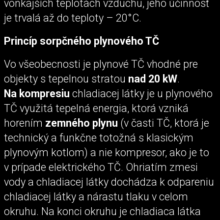
vonkajších teplotách vzduchu, jeho účinnosť
je trvalá až do teploty – 20°C.
Princíp sorpčného plynového TČ
Vo všeobecnosti je plynové TČ vhodné pre
objekty s tepelnou stratou
nad 20 kW
.
Na kompresiu
chladiacej látky je u plynového
TČ využitá tepelná energia, ktorá vzniká
horením
zemného plynu
(v časti TČ, ktorá je
technický a funkčne totožná s klasickým
plynovým kotlom) a nie kompresor, ako je to
v prípade elektrického TČ. Ohriatím zmesi
vody a chladiacej látky dochádza k odpareniu
chladiacej látky a nárastu tlaku v celom
okruhu. Na konci okruhu je chladiaca látka