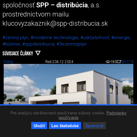
spoločnosť
SPP – distribúcia
, a.s.
prostredníctvom mailu
klucovyzakaznik@spp-distribucia.sk
#zemný plyn,
#moderné technológie,
#udržateľnosť,
#energie,
#kúrenie,
#sppdistribucia,
#3ezemnyplyn
SÚVISIACE ČLÁNKY
Firmy
Red 2
04.12.2024
185
0
+17
-0
Pre analýzu návštevnosti používame súbory cookie.
Podmienky
používania
Uložiť
Len štatistické
Spravovať