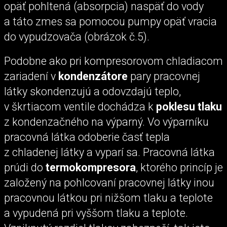
opäť pohltená (absorpcia) naspäť do vody
a táto zmes sa pomocou pumpy opäť vracia
do vypudzovača (obrázok č.5).
Podobne ako pri kompresorovom chladiacom
zariadení v
kondenzátore
pary pracovnej
látky skondenzujú a odovzdajú teplo,
v škrtiacom ventile dochádza k
poklesu tlaku
z kondenzačného na výparný. Vo výparníku
pracovná látka odoberie časť tepla
z chladenej látky a vyparí sa. Pracovná látka
prúdi do
termokompresora
, ktorého princíp je
založený na pohlcovaní pracovnej látky inou
pracovnou látkou pri nižšom tlaku a teplote
a vypudená pri vyššom tlaku a teplote.