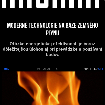
Moderné technológie na báze zemného
plynu
Otázka energetickej efektívnosti je čoraz
dôležitejšou úlohou aj pri prevádzke a používaní
budov.
Firmy
Red 1
01.04.2016
1419
0
+4