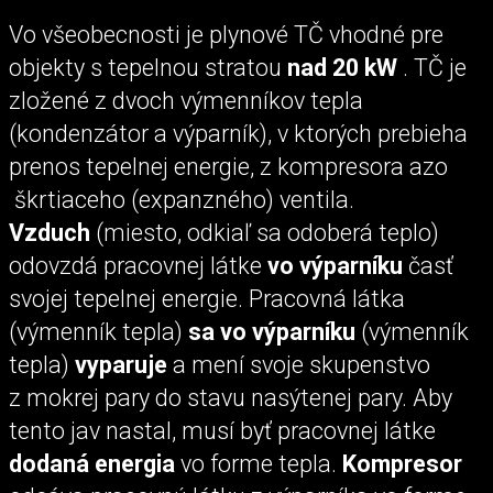
Vo všeobecnosti je plynové TČ vhodné pre
objekty s tepelnou stratou
nad 20 kW
. TČ je
zložené z dvoch výmenníkov tepla
(kondenzátor a výparník), v ktorých prebieha
prenos tepelnej energie, z kompresora azo
škrtiaceho (expanzného) ventila.
Vzduch
(miesto, odkiaľ sa odoberá teplo)
odovzdá pracovnej látke
vo výparníku
časť
svojej tepelnej energie. Pracovná látka
(výmenník tepla)
sa
vo výparníku
(výmenník
tepla)
vyparuje
a mení svoje skupenstvo
z mokrej pary do stavu nasýtenej pary. Aby
tento jav nastal, musí byť pracovnej látke
dodaná energia
vo forme tepla.
Kompresor