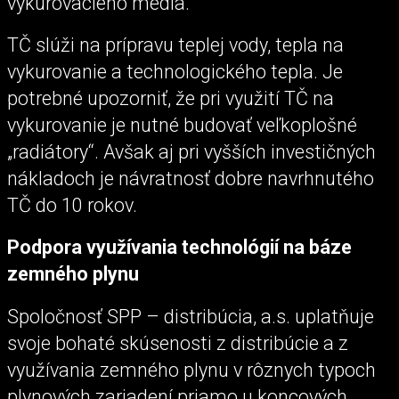
vykurovacieho média.
TČ slúži na prípravu teplej vody, tepla na
vykurovanie a technologického tepla. Je
potrebné upozorniť, že pri využití TČ na
vykurovanie je nutné budovať veľkoplošné
„radiátory“. Avšak aj pri vyšších investičných
nákladoch je návratnosť dobre navrhnutého
TČ do 10 rokov.
Podpora využívania technológií na báze
zemného plynu
Spoločnosť SPP – distribúcia, a.s. uplatňuje
svoje bohaté skúsenosti z distribúcie a z
využívania zemného plynu v rôznych typoch
plynových zariadení priamo u koncových