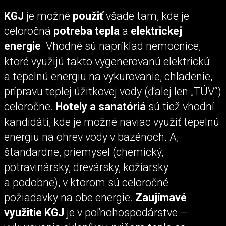
KGJ
je možné
použiť
všade tam, kde je
celoročná
potreba tepla
a
elektrickej
energie
. Vhodné sú napríklad nemocnice,
ktoré využijú takto vygenerovanú elektrickú
a tepelnú energiu na vykurovanie, chladenie,
prípravu teplej úžitkovej vody (ďalej len „TÚV“)
celoročne.
Hotely a sanatóriá
sú tiež vhodní
kandidáti, kde je možné naviac využiť tepelnú
energiu na ohrev vody v bazénoch. A,
štandardne, priemysel (chemický,
potravinársky, drevársky, kožiarsky
a podobne), v ktorom sú celoročné
požiadavky na obe energie.
Zaujímavé
využitie KGJ
je v poľnohospodárstve –