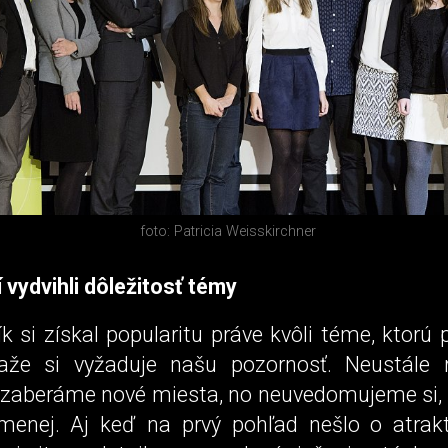
foto: Patricia Weisskirchner
 vydvihli dôležitosť témy
k si získal popularitu práve kvôli téme, ktorú 
aže si vyžaduje našu pozornosť. Neustále r
 zaberáme nové miesta, no neuvedomujeme si, ž
menej. Aj keď na prvý pohľad nešlo o atrak