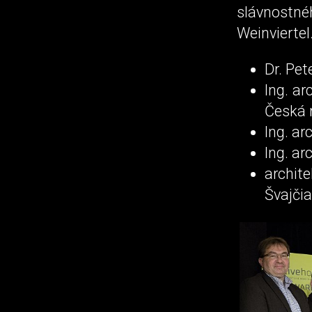
slávnostné
Weinviertel
Dr. Pet
Ing. ar
Česká r
Ing. ar
Ing. ar
archit
Švajčia