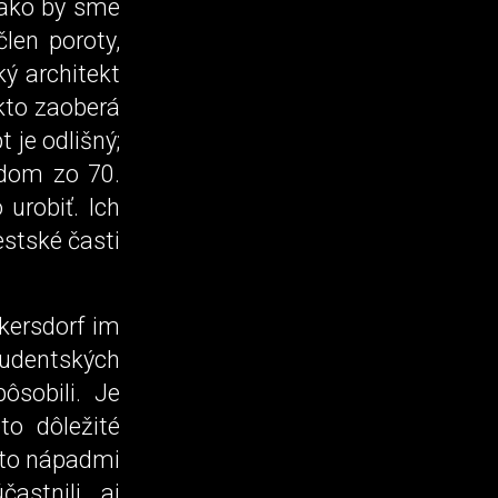
, ako by sme
len poroty,
ký architekt
ekto zaoberá
 je odlišný;
 dom zo 70.
 urobiť. Ich
stské časti
kersdorf im
tudentských
ôsobili. Je
to dôležité
ito nápadmi
častnili aj