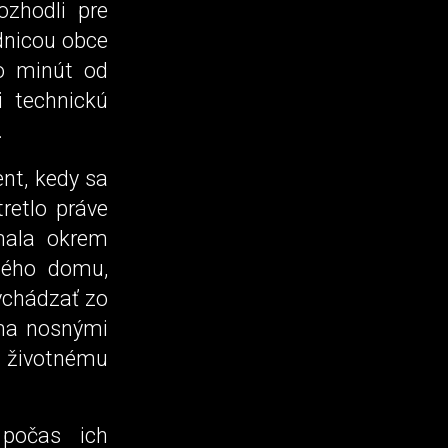
ozhodli pre
adnicou obce
ko minút od
i technickú
.
ent, kedy sa
retlo práve
mala okrem
nného domu,
ychádzať zo
ma nosnými
k životnému
 počas ich