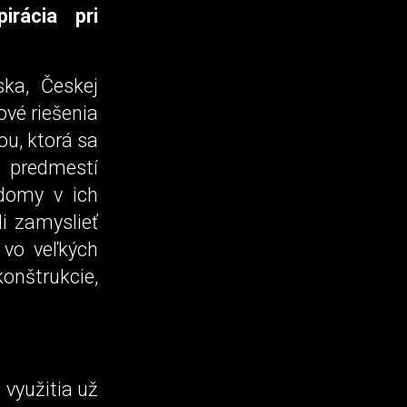
irácia pri
ska, Českej
ové riešenia
ou, ktorá sa
 predmestí
domy v ich
i zamyslieť
 vo veľkých
onštrukcie,
využitia už