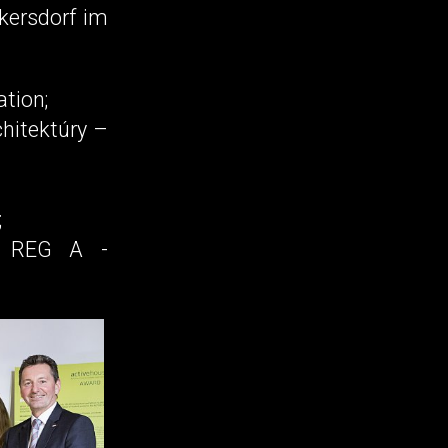
kersdorf im
ation;
chitektúry –
;
IA REG A -