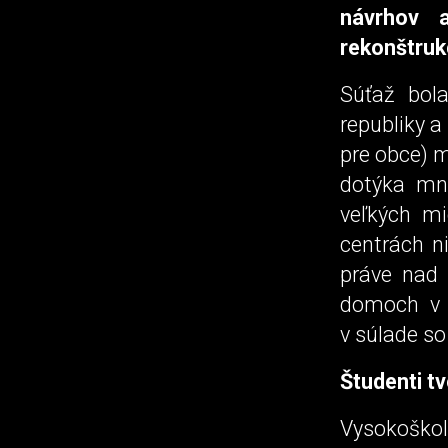
návrhov a
rekonštruk
Súťaž bola
republiky a
pre obce) m
dotýka mn
veľkých m
centrách n
práve nad 
domoch v o
v súlade s
Študenti tv
Vysokoškol