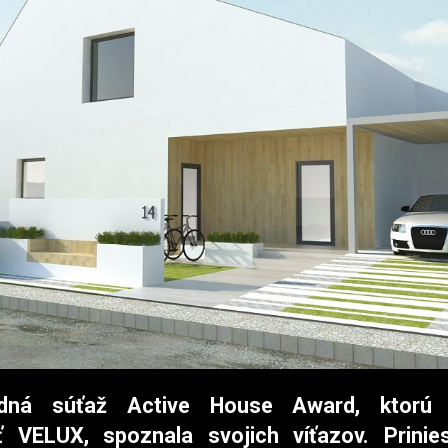
odná súťaž Active House Award, ktorú o
ť VELUX, spoznala svojich víťazov. Prinies