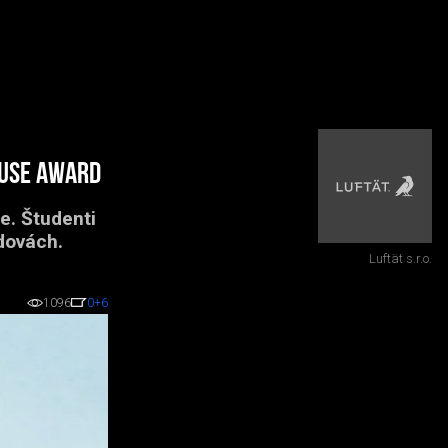
ouse Award
e. Študenti
dovách.
Luftät s.r.o.
1096
0
+6