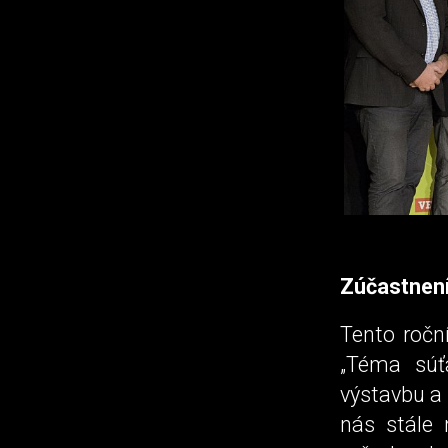
Zúčastnení
Tento roční
„Téma súť
výstavbu a
nás stále 