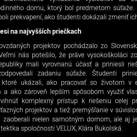
rodinného domu, ktorý bol predmetom súťaže. 
 boli prekvapení, ako študenti dokázali zmeniť i
Česi na najvyšších priečkach
ovzdaných projektov pochádzalo zo Slovens
 „Veľmi nás potešilo, že práve vysokoškoláci z
epubliky mali vyrovnanú účasť a priniesli rieš
zodpovedali zadaniu súťaže. Študenti prinie
 ktoré ukázali, ako pracovať so životom v e
h a ako zároveň lepším spôsobom využiť vlas
vihnúť komplexný prístup k riešeniu celej p
íťazných projektov a tiež premýšľanie v súvislo
i zaoberali nielen samotným domom, ale aj je
itektka spoločnosti VELUX, Klára Bukolská.