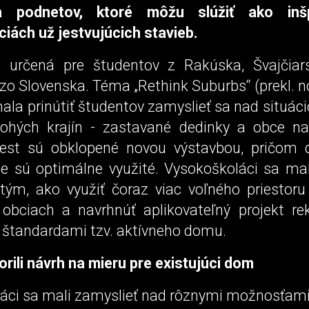
 podnetov, ktoré môžu slúžiť ako inšp
ciách už jestvujúcich stavieb.
 určená pre študentov z Rakúska, Švajčiar
 zo Slovenska. Téma „Rethink Suburbs“ (prekl. n
ala prinútiť študentov zamyslieť sa nad situáci
ohých krajín - zastavané dedinky a obce na
iest sú obklopené novou výstavbou, pričom 
ie sú optimálne využité. Vysokoškoláci sa mal
tým, ako využiť čoraz viac voľného priestoru
bciach a navrhnúť aplikovateľný projekt rek
o štandardami tzv. aktívneho domu.
orili návrh na mieru pre existujúci dom
áci sa mali zamyslieť nad rôznymi možnosťami 