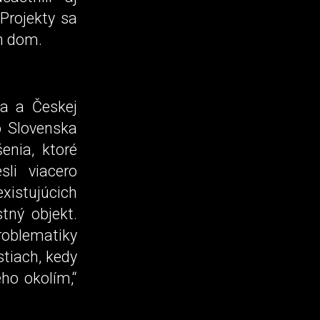
Projekty sa
ch dom.
ka a Českej
o Slovenska
enia, ktoré
sli viacero
xistujúcich
tný objekt.
roblematiky
stiach, kedy
ho okolím,“