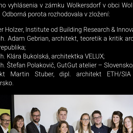
ho vyhlásenia v zámku Wolkersdorf v obci Wol
. Odborná porota rozhodovala v zložení:
er Holzer, Institute od Building Research & Innov
ch. Adam Gebrian, architekt, teoretik a kritik ar
epublika;
ch. Klára Bukolská, architektka VELUX;
ch. Štefan Polakovič, GutGut atelier – Slovensko
ekt Martin Stuber, dipl. architekt ETH/S
rsko.