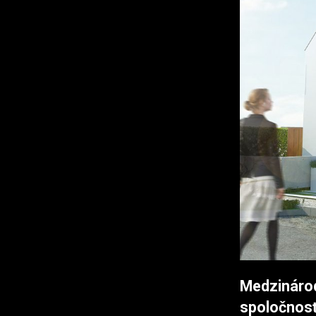
Medzinár
spoločnos