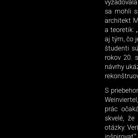
vyžadovala 
sa mohli s
architekt M
a teoretik:
aj tým, čo 
študenti s
rokov 20. s
návrhy uká
rekonštruov
S priebeho
Weinvierte
prác očaká
skvelé, že
otázky. Ve
inšpirovať