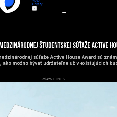
Video
Odkazy
medzinárodnej študentskej súťaže Active H
edzinárodnej súťaže Active House Award sú znám
i, ako možno bývať udržateľne už v existujúcich bu
Red 4
25.10.2016