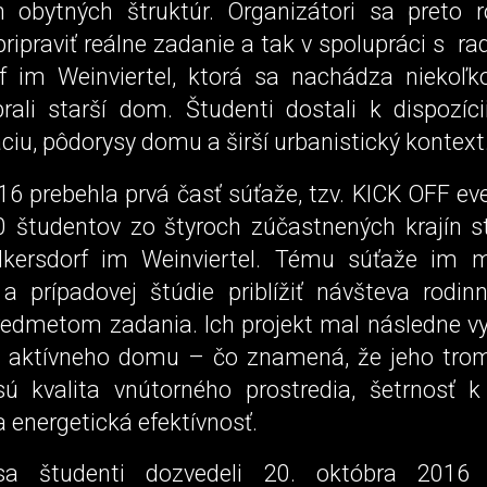
ch obytných štruktúr. Organizátori sa preto r
ripraviť reálne zadanie a tak v spolupráci s r
f im Weinviertel, ktorá sa nachádza niekoľ
brali starší dom. Študenti dostali k dispozíci
u, pôdorysy domu a širší urbanistický kontext
6 prebehla prvá časť súťaže, tzv. KICK OFF ev
0 študentov zo štyroch zúčastnených krajín st
lkersdorf im Weinviertel. Tému súťaže im 
a prípadovej štúdie priblížiť návšteva rodi
predmetom zadania. Ich projekt mal následne v
v aktívneho domu – čo znamená, že jeho tro
sú kvalita vnútorného prostredia, šetrnosť 
a energetická efektívnosť.
sa študenti dozvedeli 20. októbra 2016