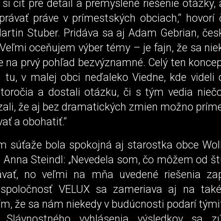
si cit pre detail a premyslené riešenie otázky
právať práve v prímestských obciach,“ hovorí č
artin Stuber. Pridáva sa aj Adam Gebrian, čes
 „Veľmi oceňujem výber témy – je fajn, že sa ni
je na prvý pohľad bezvýznamné. Celý ten koncept
ú tu, v malej obci neďaleko Viedne, kde videli
toročia a dostali otázku, či s tým vedia niečo
zali, že aj bez dramatických zmien možno príme
ať a obohatiť.“
m súťaže bola spokojná aj starostka obce Wol
l, Anna Steindl: „Nevedela som, čo môžem od š
vať, no veľmi na mňa uvedené riešenia zap
 spoločnosť VELUX sa zameriava aj na také
rím, že sa nám niekedy v budúcnosti podarí tým
.“ Slávnostného vyhlásenia výsledkov sa zú