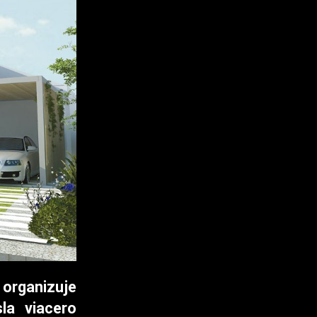
rganizuje
la viacero