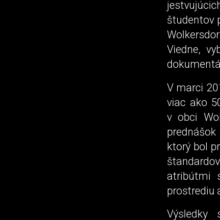
jestvujúci
študentov p
Wolkersdor
Viedne, vy
dokumentáci
V marci 201
viac ako 5
v obci Wo
prednášok 
ktorý bol 
štandardo
atribútmi 
prostrediu 
Výsledky 