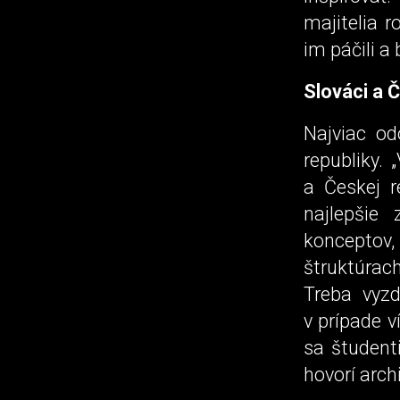
majitelia 
im páčili a
Slováci a 
Najviac od
republiky.
a Českej r
najlepšie 
konceptov,
štruktúrac
Treba vyzd
v prípade v
sa študent
hovorí arch