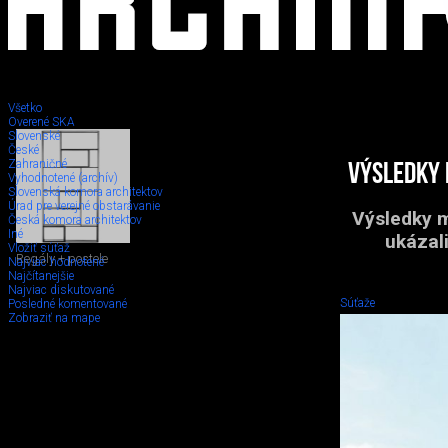
Všetko
Overené SKA
Slovenské
České
Zahraničné
Výsledky 
Vyhodnotené (archív)
Slovenská komora architektov
Úrad pre verejné obstarávanie
Výsledky m
Česká komora architektov
Iné
ukázal
Vložiť súťaž
Regály + postele
Najviac hodnotené
Najčítanejšie
Najviac diskutované
Súťaže
Posledné komentované
Zobraziť na mape