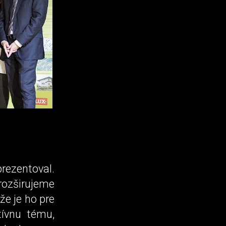
prezentoval.
ozširujeme
e je ho pre
tívnu tému,