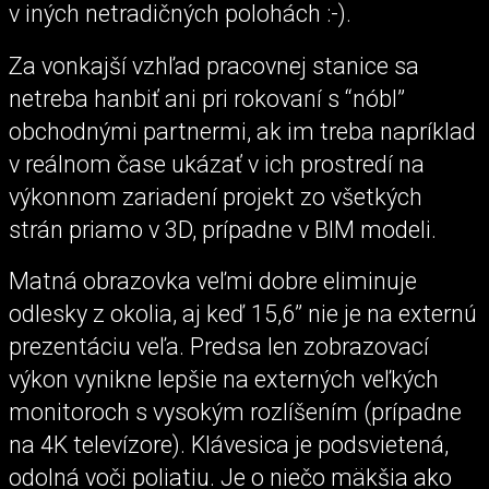
v iných netradičných polohách :-).
Za vonkajší vzhľad pracovnej stanice sa
netreba hanbiť ani pri rokovaní s “nóbl”
obchodnými partnermi, ak im treba napríklad
v reálnom čase ukázať v ich prostredí na
výkonnom zariadení projekt zo všetkých
strán priamo v 3D, prípadne v BIM modeli.
Matná obrazovka veľmi dobre eliminuje
odlesky z okolia, aj keď 15,6” nie je na externú
prezentáciu veľa. Predsa len zobrazovací
výkon vynikne lepšie na externých veľkých
monitoroch s vysokým rozlíšením (prípadne
na 4K televízore). Klávesica je podsvietená,
odolná voči poliatiu. Je o niečo mäkšia ako