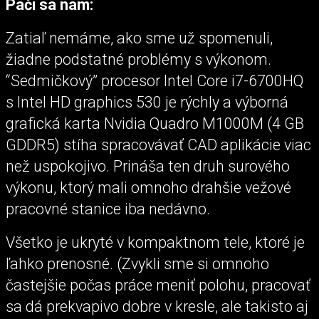
Páči sa nám:
Zatiaľ nemáme, ako sme už spomenuli,
žiadne podstatné problémy s výkonom.
“Sedmičkový” procesor Intel Core i7-6700HQ
s Intel HD graphics 530 je rýchly a výborná
grafická karta Nvidia Quadro M1000M (4 GB
GDDR5) stíha spracovávať CAD aplikácie viac
než uspokojivo. Prináša ten druh surového
výkonu, ktorý mali omnoho drahšie vežové
pracovné stanice iba nedávno.
Všetko je ukryté v kompaktnom tele, ktoré je
ľahko prenosné. (Zvykli sme si omnoho
častejšie počas práce meniť polohu, pracovať
sa dá prekvapivo dobre v kresle, ale takisto aj