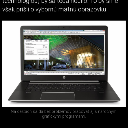
technológiou) by sa teda hodilo. To by sme
však prišli o výbornú matnú obrazovku.
Na cestách sa dá bez problémov pracovať aj s náročnými
grafickými programami.