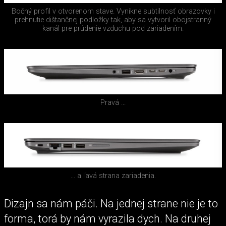
Bočný profil v otvorenom stave. Vynikne subtilnosť obrazovky i
prehnutie dištančnej podložky tak, aby sa vytvoril obojstranný
kanál pre prúdenie vzduchu pod zariadením.
Pravá ...
... a ľavá strana zariadenia.
Dizajn sa nám páči. Na jednej strane nie je to
forma, torá by nám vyrazila dych. Na druhej