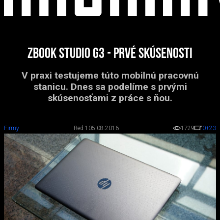
ZBook Studio G3 - prvé skúsenosti
V praxi testujeme túto mobilnú pracovnú
stanicu. Dnes sa podelíme s prvými
skúsenosťami z práce s ňou.
Firmy
Red 1
05.08.2016
1729
0
+23