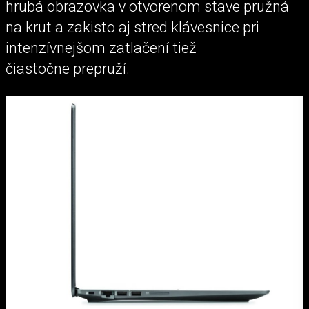
hrubá obrazovka v otvorenom stave pružná
na krut a zakisto aj stred klávesnice pri
intenzívnejšom zatlačení tiež
čiastočne prepruží.