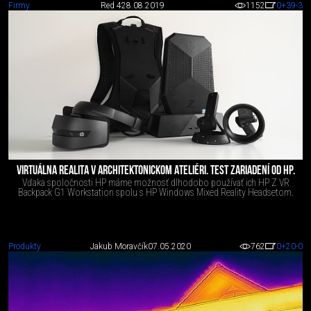
Firmy
Red 4
28.08.2019
1152
0
+39
-3
VIRTUÁLNA REALITA V ARCHITEKTONICKOM ATELIÉRI. TEST ZARIADENÍ OD HP.
Vďaka spoločnosti HP máme možnosť dlhodobo používať ich HP Z VR
Backpack G1 Workstation spolu s HP Windows Mixed Reality Headsetom.
Produkty
Jakub Moravčík
07.05.2020
762
0
+20
-0