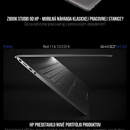
ZBOOK STUDIO OD HP - MOBILNÁ NÁHRADA KLASICKEJ PRACOVNEJ STANICE?
Dá sa seriózne pracovať aj s prenosným zariadením?
Firmy
Red 1
16.10.2016
440
0
+10
-0
HP PREDSTAVILO NOVÉ PORTFÓLIO PRODUKTOV
Spoločnosť HP Inc. minulý týždeň predstavila najnovšiu generáciu produktov.