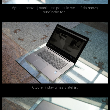
Výkon pracovnej stanice sa podarilo vtesnať do naozaj
subtílneho tela..
Otvorený stav u nás v ateliéri.