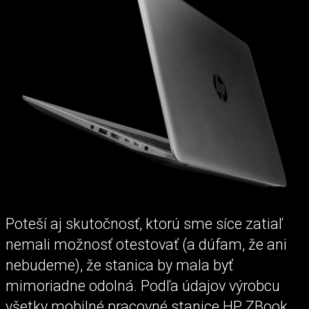
Poteší aj skutočnosť, ktorú sme síce zatiaľ
nemali možnosť otestovať (a dúfam, že ani
nebudeme), že stanica by mala byť
mimoriadne odolná. Podľa údajov výrobcu
všetky mobilné pracovné stanice HP ZBook