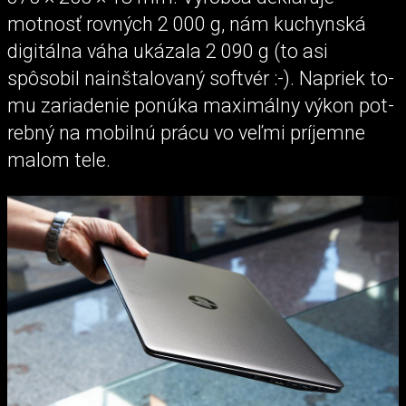
motnosť rovných 2 000 g, nám kuchynská
digitálna váha ukázala 2 090 g (to asi
spôsobil nainštalovaný softvér :-). Na­priek to­
mu za­ria­de­nie po­nú­ka maximál­ny vý­kon pot­
reb­ný na mo­bil­nú prá­cu vo veľmi príjemne
malom tele.