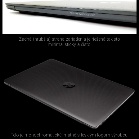
Zadná (hrubšia) strana zariadenia je riešená takisto
minimalisticky a čisto.
Telo je monochromatické, matné s lesklým logom výrobcu.