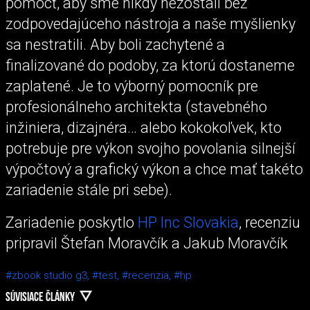
pomôcť, aby sme nikdy nezostali bez
zodpovedajúceho nástroja a naše myšlienky
sa nestratili. Aby boli zachytené a
finalizované do podoby, za ktorú dostaneme
zaplatené. Je to výborný pomocník pre
profesionálneho architekta (stavebného
inžiniera, dizajnéra… alebo kokokoľvek, kto
potrebuje pre výkon svojho povolania silnejší
výpočtový a grafický výkon a chce mať takéto
zariadenie stále pri sebe).
Zariadenie poskytlo
HP Inc Slovakia
, recenziu
pripravil Štefan Moravčík a Jakub Moravčík
#zbook studio g3,
#test,
#recenzia,
#hp
SÚVISIACE ČLÁNKY