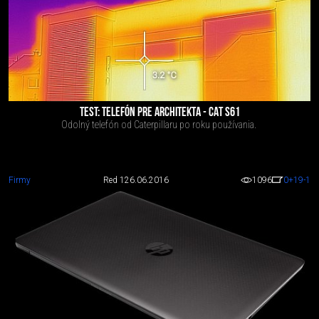
TEST: TELEFÓN PRE ARCHITEKTA - CAT S61
Odolný telefón od Caterpillaru po roku používania.
Firmy
Red 1
26.06.2016
1096
0
+19
-1