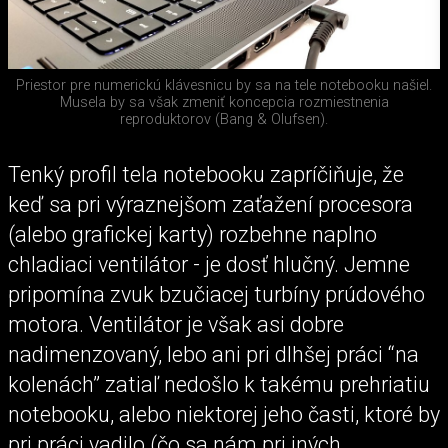
Priestor pre numerickú klávesnicu by sa na tele notebooku našiel.
Musela by sa však zmeniť koncepcia rozmiestnenia
reproduktorov (Bang & Olufsen).
Tenký profil tela notebooku zapríčiňuje, že
keď sa pri výraznejšom zaťažení procesora
(alebo grafickej karty) rozbehne naplno
chladiaci ventilátor - je dosť hlučný. Jemne
pripomína zvuk bzučiacej turbíny prúdového
motora. Ventilátor je však asi dobre
nadimenzovaný, lebo ani pri dlhšej práci “na
kolenách” zatiaľ nedošlo k takému prehriatiu
notebooku, alebo niektorej jeho časti, ktoré by
pri práci vadilo (čo sa nám pri iných