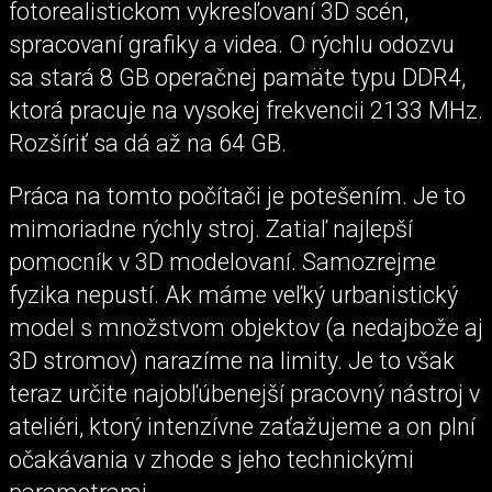
fotorealistickom vykresľovaní 3D scén,
spracovaní grafiky a videa. O rýchlu odozvu
sa stará 8 GB operačnej pamäte typu DDR4,
ktorá pracuje na vysokej frekvencii 2133 MHz.
Rozšíriť sa dá až na 64 GB.
Práca na tomto počítači je potešením. Je to
mimoriadne rýchly stroj. Zatiaľ najlepší
pomocník v 3D modelovaní. Samozrejme
fyzika nepustí. Ak máme veľký urbanistický
model s množstvom objektov (a nedajbože aj
3D stromov) narazíme na limity. Je to však
teraz určite najobľúbenejší pracovný nástroj v
ateliéri, ktorý intenzívne zaťažujeme a on plní
očakávania v zhode s jeho technickými