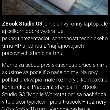
ZBook Studio G3
je nielen výkonný laptop, ale
aj celkom dobre vyzerá. Je
peknou prezentáciou schopností technického
tímu HP a jednou z “najfajnovejších”
pracovných staníc na trhu.
Máme za sebou prvé skúsenosti práce s nim,
skúsime sa podeliť o naše dojmy. Na prvý
pohľad prekvapia malé rozmery a kompaktná
konštrukcia. Pracovná stanica HP ZBook
Studio G3 “Mobile Workstation” sa nachádza
v tele skôr typickom pre ultra­book – roz­me­ry
375 × 255 × 18 mm. Výrobca deklaruje