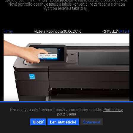
Nové portfólio obsahuje tenšie a ľahšie konvertibilné zariadenia s dlhšou
výdržou batérie a takisto aj...
Firmy
Alžbeta Kubincova
30.06.2016
955
0
+13
-1
Pre analýzu návštevnosti používame súbory cookie.
Podmienky
používania
UŽ O TOM VIETE? (TLAČIARNE)
Nový produktový rad veľkoformátových tlačiarní/ plotrov HP DesignJet
Uložiť
Len štatistické
Spravovať
vhodný do architektonických ateliérov a projekčných kancelárií.