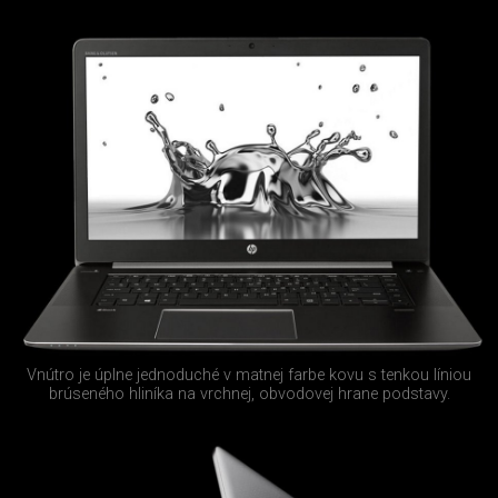
Vnútro je úplne jednoduché v matnej farbe kovu s tenkou líniou
brúseného hliníka na vrchnej, obvodovej hrane podstavy.