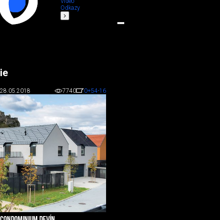
Video
Odkazy
ie
28.05.2018
7740
0
+54
-16