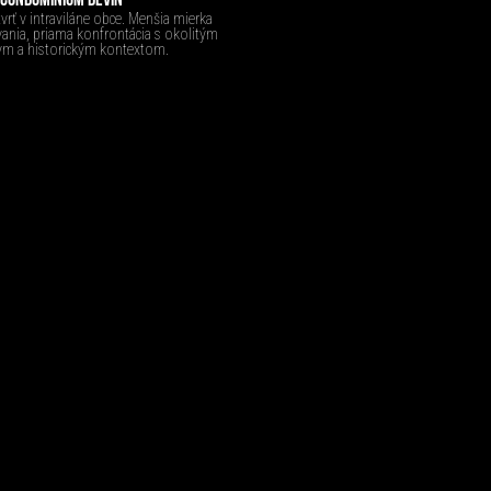
CONDOMINIUM DEVÍN
rť v intraviláne obce. Menšia mierka
nia, priama konfrontácia s okolitým
m a historickým kontextom.