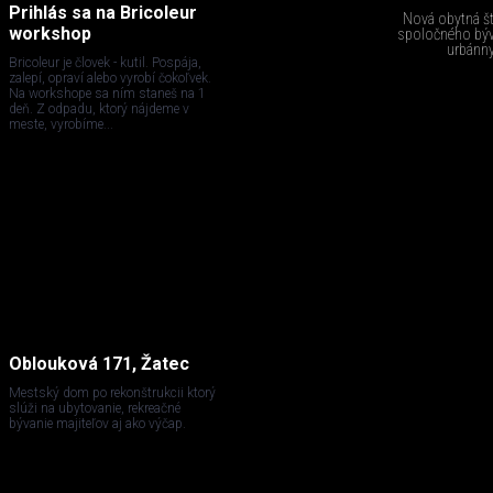
Prihlás sa na Bricoleur
Nová obytná štv
workshop
spoločného býva
urbánny
Bricoleur je človek - kutil. Pospája,
zalepí, opraví alebo vyrobí čokoľvek.
Na workshope sa ním staneš na 1
deň. Z odpadu, ktorý nájdeme v
meste, vyrobíme...
Oblouková 171, Žatec
Mestský dom po rekonštrukcii ktorý
slúži na ubytovanie, rekreačné
bývanie majiteľov aj ako výčap.