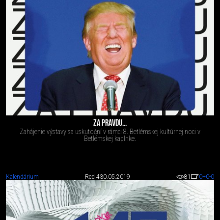
ZA PRAVDU...
Zahájenie výstavy sa uskutoční v rámci 8. Betlémskej kultúrnej noci v
Betlémskej kaplnke.
Kalendárium
Red 4
30.05.2019
81
0
+0
-0