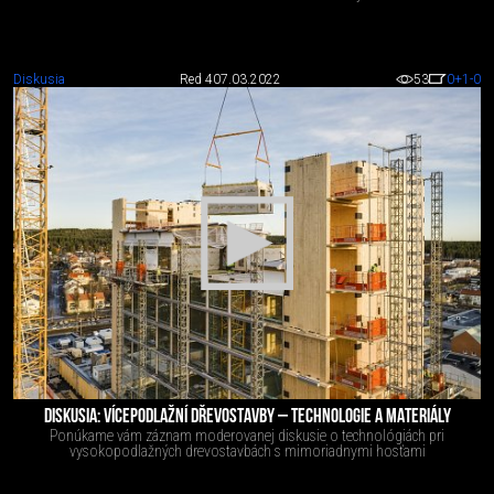
Diskusia
Red 4
07.03.2022
53
0
+1
-0
DISKUSIA: VÍCEPODLAŽNÍ DŘEVOSTAVBY – TECHNOLOGIE A MATERIÁLY
Ponúkame vám záznam moderovanej diskusie o technológiách pri
vysokopodlažných drevostavbách s mimoriadnymi hosťami