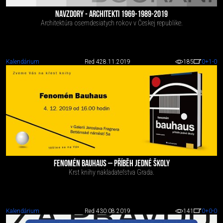
NAVZDORY - ARCHITEKTI 1969-1989-2019
Architektúra osemdesiatych rokov v Českej republike.
Kalendárium
Red 4
28.11.2019
185
0
+1
-0
FENOMÉN BAUHAUS – PŘÍBĚH JEDNÉ ŠKOLY
Krst knihy nakladateľstva Grada.
Kalendárium
Red 4
30.08.2019
141
0
+0
-0