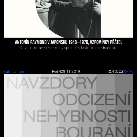
ANTONÍN RAYMOND V JAPONSKU 1948–1976, VZPOMÍNKY PŘÁTEL
Slávnostné uvedenie knihy spojené s krstom a prednáškou.
Kalendárium
Red 4
28.11.2019
102
0
+1
-0