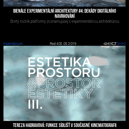
BIENÁLE EXPERIMENTÁLNÍ ARCHITEKTURY #4: DEKÁDY DIGITÁLNÍHO
NAVRHOVÁNÍ
Štvrtý ročník platformy zoznamujúcej s experimentálnou architektúrou
Kalendárium
Red 4
02.05.2019
89
0
+0
-0
TEREZA HADRAVOVÁ: FUNKCE SÍDLIŠŤ V SOUČASNÉ KINEMATOGRAFII