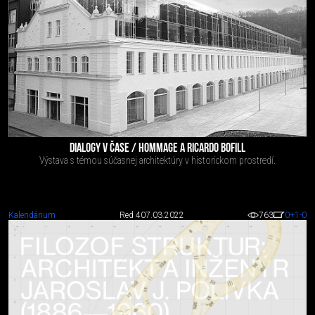
DIALOGY V ČASE / HOMMAGE A RICARDO BOFILL
Výstava s témou súčasnej architektúry v historickom prostredí.
Kalendárium
Red 4
07.03.2022
763
0
+1
-0