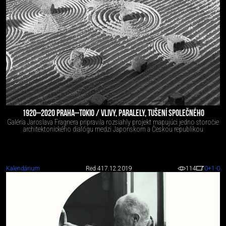
1920–2020 PRAHA–TOKIO / VLIVY, PARALELY, TUŠENÍ SPOLEČNÉHO
Galéria Jaroslava Fragnera pripravila rozsiahly projekt mapujúci jedno storočie
architektonického dialógu medzi Japonskom a Českou republikou
Kalendárium
Red 4
17.12.2019
114
0
+1
-0