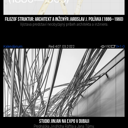
FILOZOF STRUKTUR: ARCHITEKT A INŽENÝR JAROSLAV J. POLÍVKA (1886–1960)
Výstava predstaví neobyčajný príbeh architekta a inžiniera.
Kalendárium
Red 4
07.03.2022
192
0
+1
-0
STUDIO JINJAN NA EXPO V DUBAJI
Prednáška Jindřicha Ráftla a Jana Tůmy.