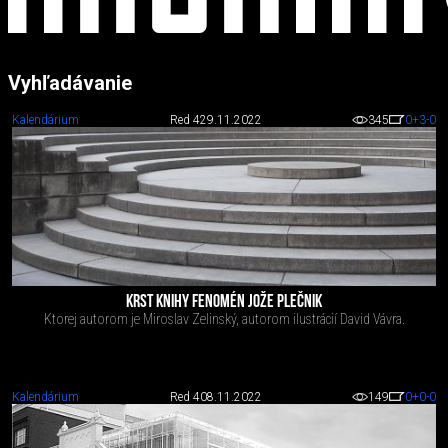
Vyhľadávanie
Kalendárium
Red 4
29.11.2022
345
0
+3
-0
KRST KNIHY FENOMÉN JOŽE PLEČNIK
Ktorej autorom je Miroslav Zelinský, autorom ilustrácií David Vávra.
Kalendárium
Red 4
08.11.2022
149
0
+0
-0