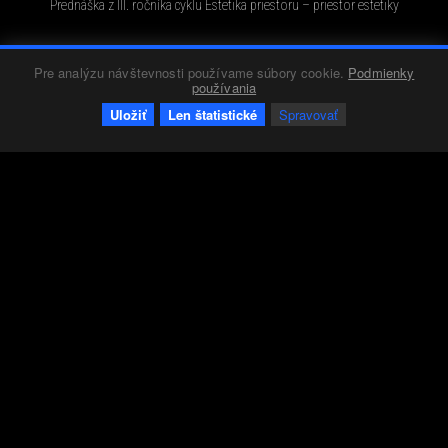
Prednáška z III. ročníka cyklu Estetika priestoru – priestor estetiky
Pre analýzu návštevnosti používame súbory cookie.
Podmienky
Kalendárium
Red 4
03.04.2019
155
0
+0
-0
používania
Uložiť
Len štatistické
Spravovať
BENTHEM CROUWEL ARCHITECTS - INFRASTRUCTURE, PUBLIC BUILDINGS AND
WORKSPACE
Prestížne holandské štúdio predstaví návody na funkčnú dopravnú
infraštruktúru