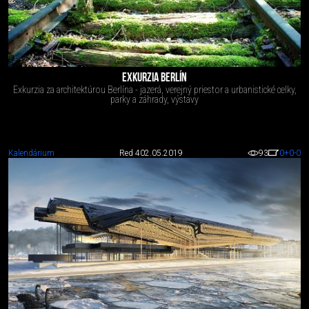
EXKURZIA BERLÍN
Exkurzia za architektúrou Berlína - jazerá, verejný priestor a urbanistické celky,
parky a záhrady, výstavy
Kalendárium
Red 4
02.05.2019
93
0
+0
-0