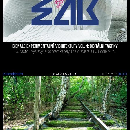
BIENÁLE EXPERIMENTÁLNÍ ARCHITEKTURY VOL. 4: DIGITÁLNÍ TAKTIKY
Súčasťou výstavy je koncert kapely The Atavists a DJ Eddie Mur.
Kalendárium
Red 4
03.05.2019
316
0
+0
-0