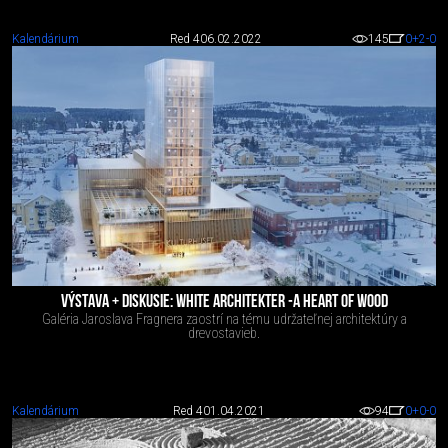
Kalendárium
Red 4
06.02.2022
145
0
+2
-0
VÝSTAVA + DISKUSIE: WHITE ARCHITEKTER -A HEART OF WOOD
Galéria Jaroslava Fragnera zaostrí na tému udržateľnej architektúry a
drevostavieb.
Kalendárium
Red 4
01.04.2021
94
0
+0
-0