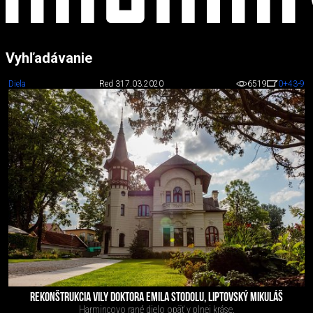
Vyhľadávanie
Diela
Red 3
17.03.2020
6519
0
+43
-9
REKONŠTRUKCIA VILY DOKTORA EMILA STODOLU, LIPTOVSKÝ MIKULÁŠ
Harmincovo rané dielo opäť v plnej kráse.