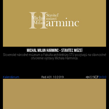
MICHAL MILAN HARMINC - STAVITEĽ MÚZEÍ
Slovenské národné múzeum a Fakulta architektúry STU pozývajú na slávnostné
otvorenie výstavy Michala Harminca.
Kalendárium
Red 4
01.10.2019
225
0
+3
-0