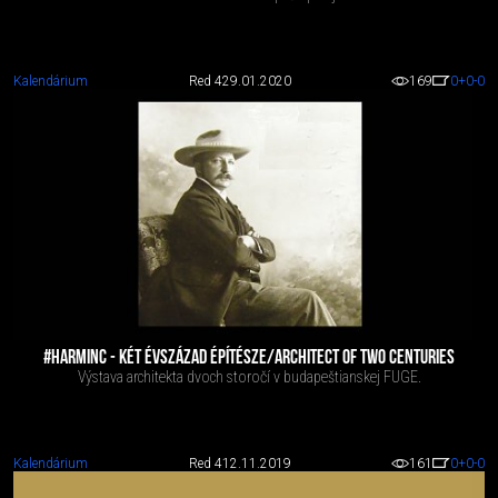
Kalendárium
Red 4
29.01.2020
169
0
+0
-0
#HARMINC - KÉT ÉVSZÁZAD ÉPÍTÉSZE/ARCHITECT OF TWO CENTURIES
Výstava architekta dvoch storočí v budapeštianskej FUGE.
Kalendárium
Red 4
12.11.2019
161
0
+0
-0