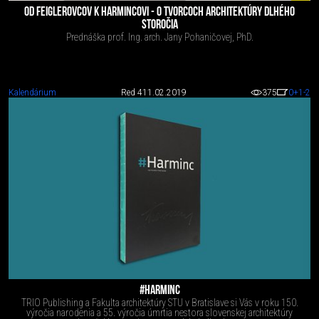
OD FEIGLEROVCOV K HARMINCOVI - O TVORCOCH ARCHITEKTÚRY DLHÉHO
STOROČIA
Prednáška prof. Ing. arch. Jany Pohaničovej, PhD.
Kalendárium
Red 4
11.02.2019
375
0
+1
-2
#HARMINC
TRIO Publishing a Fakulta architektúry STU v Bratislave si Vás v roku 150.
výročia narodenia a 55. výročia úmrtia nestora slovenskej architektúry