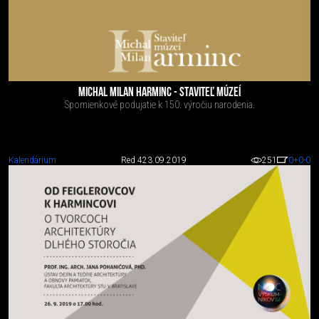
MICHAL MILAN HARMINC - STAVITEĽ MÚZEÍ
Spomienkové podujatie k 150. výročiu narodenia.
Kalendárium
Red 4
23.09.2019
251
0
+0
-0