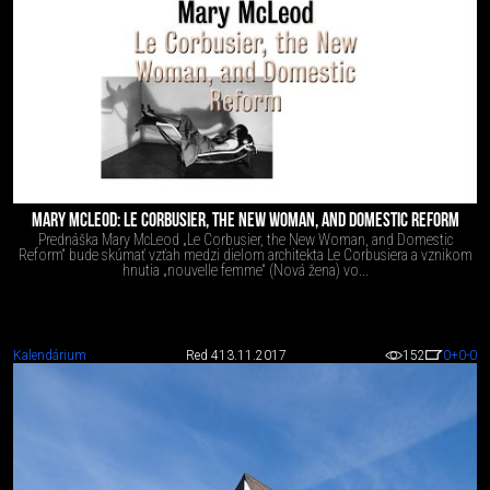
MARY MCLEOD: LE CORBUSIER, THE NEW WOMAN, AND DOMESTIC REFORM
Prednáška Mary McLeod „Le Corbusier, the New Woman, and Domestic
Reform“ bude skúmať vzťah medzi dielom architekta Le Corbusiera a vznikom
hnutia „nouvelle femme“ (Nová žena) vo...
Kalendárium
Red 4
13.11.2017
152
0
+0
-0