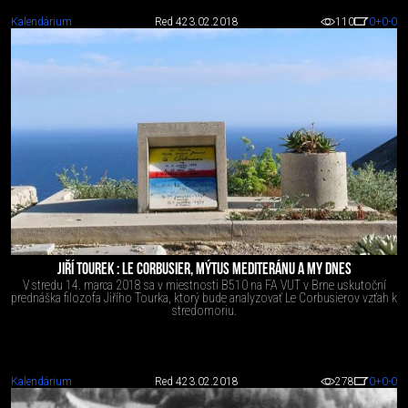
Kalendárium
Red 4
23.02.2018
110
0
+0
-0
JIŘÍ TOUREK : LE CORBUSIER, MÝTUS MEDITERÁNU A MY DNES
V stredu 14. marca 2018 sa v miestnosti B510 na FA VUT v Brne uskutoční
prednáška filozofa Jiřího Tourka, ktorý bude analyzovať Le Corbusierov vzťah k
stredomoriu.
Kalendárium
Red 4
23.02.2018
278
0
+0
-0