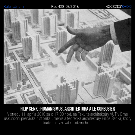
Kalendárium
Red 4
28.03.2018
202
0
+0
-0
FILIP ŠENK : HUMANISMUS, ARCHITEKTURA A LE CORBUSIER
V stredu 11. apríla 2018 sa o 17:00 hod. na Fakulte architektúry VUT v Brne
uskutoční prenáška historika umenia a teoretika architektúry Filipa Šenka, ktorý
bude analyzovať moderného...