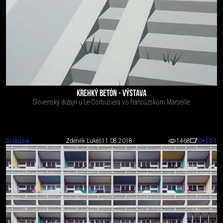
KREHKÝ BETÓN - VÝSTAVA
Slovenský dizajn u Le Corbusiera vo francúzskom Marseille
Diskusia
Zdeněk Lukeš
11.08.2018
1468
0
+10
-1