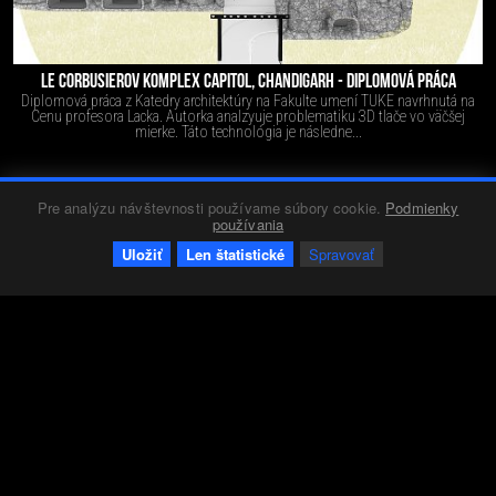
LE CORBUSIEROV KOMPLEX CAPITOL, CHANDIGARH - DIPLOMOVÁ PRÁCA
Diplomová práca z Katedry architektúry na Fakulte umení TUKE navrhnutá na
Cenu profesora Lacka. Autorka analzyuje problematiku 3D tlače vo väčšej
mierke. Táto technológia je následne...
Pre analýzu návštevnosti používame súbory cookie.
Podmienky
Diela
Red 1
30.07.2016
1544
0
+6
-0
používania
Uložiť
Len štatistické
Spravovať