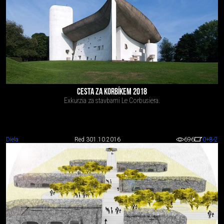
CESTA ZA KORBÍKEM 2018
Exkurzia za stavbami Le Corbusiera.
Diela
Red 3
01.10.2016
696
0
+8
-2