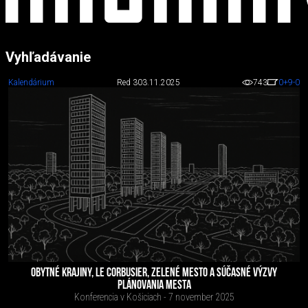
Vyhľadávanie
Kalendárium
Red 3
03.11.2025
743
0
+9
-0
OBYTNÉ KRAJINY, LE CORBUSIER, ZELENÉ MESTO A SÚČASNÉ VÝZVY
PLÁNOVANIA MESTA
Konferencia v Košiciach - 7 november 2025