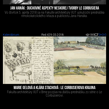
JAN HANÁK : DUCHOVNÉ ASPEKTY NESKOREJ TVORBY LE CORBUSIERA
Vo štvrtok 5. apríla 2018 sa na Fakulte architektúry VUT uskutoční prednáška
rímskokatolického kňaza a publicistu Jana Hanáka.
Kalendárium
Red 4
29.03.2018
189
0
+0
-0
MARIE GELOVÁ A KLÁRA STACHOVÁ : LE CORBUSIEROVA KRAJINA
Fakulta architektúry VUT v Brne pozýva na ďalšiu prednášku zo série o Le
Corbusierovi.