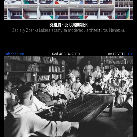
BERLÍN - LE CORBUSIER
Zápisky Zdeňka Lukeša z cesty za modernou architektúrou Nemecka.
Kalendárium
Red 4
03.04.2018
118
0
+0
-0