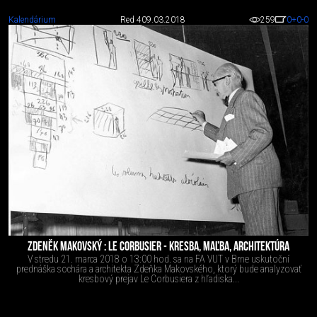
Kalendárium
Red 4
09.03.2018
259
0
+0
-0
ZDENĚK MAKOVSKÝ : LE CORBUSIER - KRESBA, MAĽBA, ARCHITEKTÚRA
V stredu 21. marca 2018 o 13:00 hod. sa na FA VUT v Brne uskutoční
prednáška sochára a architekta Zdeňka Makovského, ktorý bude analyzovať
kresbový prejav Le Corbusiera z hľadiska...