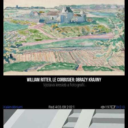
WILLIAM RITTER, LE CORBUSIER: OBRAZY KRAJINY
Výstava kresieb a fotografií.
Kalendárium
Red 4
03.09.2021
197
0
+2
-0