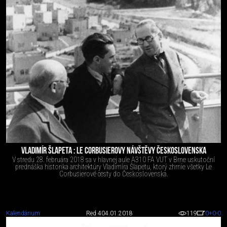
VLADIMÍR ŠLAPETA : LE CORBUSIEROVY NÁVŠTĚVY ČESKOSLOVENSKA
V stredu 28. februára 2018 sa v hlavnej aule A310 FA VUT v Brne uskutoční
prednáška historika architektúry Vladimíra Šlapetu, ktorý zhrnie všetky Le
Corbusierové cesty do Československa.
Kalendárium
Red 4
04.01.2018
119
0
+0
-0