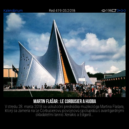
Kalendárium
Red 4
19.03.2018
198
0
+0
-0
MARTIN FLAŠAR : LE CORBUSIER A HUDBA
V stredu 28. marca 2018 sa uskutoční prednáška muzikológa Martina Flašara,
ktorý sa zameria na Le Corbusierovu povojnovú spoluprácu s avantgardnými
skladateľmi Iannis Xenakis a Edgard...