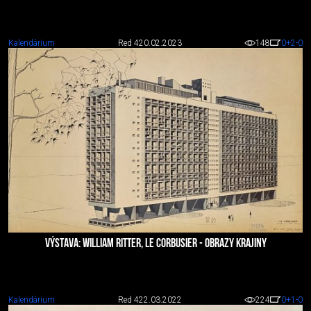
Kalendárium
Red 4
20.02.2023
148
0
+2
-0
VÝSTAVA: WILLIAM RITTER, LE CORBUSIER - OBRAZY KRAJINY
Kalendárium
Red 4
22.03.2022
224
0
+1
-0