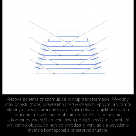
Rezová schéma znázorňujúca princíp transformácie. Pôvodný
stav objektu (hore) uzavretého pred vonkajšími vplyvmi a v rámci
vlastnými podlažiami navzájom. Návrh otvára objekt pomocou
otáčania a zavesenia existujúicich panelov a prepájania
a kombinovania nižších tehnických podlaží s vyššími, v ambícií
priniesť do objektu čo najviac prirodzenej ventilácie a osvetlenia.
Inverzia koncepčnej a priestorvej situácie.