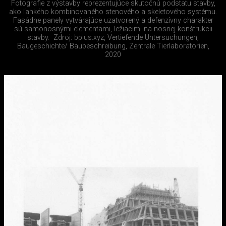
Fotografie z výstavby reprezentujúce skutočnú podstatu stavby,
ako ľahkého kombinovaného stenového a skeletového systému.
Fasádne panely vytvárajúce uzatvorený a defenzívny charakter
sú samonosnými elementami, ležiacimi na nosnej konštrukcii
stavby.
Zdroj: bplus.xyz, Vertiefende Untersuchungen,
Baugeschichte/ Baubeschreibung, Zentrale Tierlaboratorien,
2020