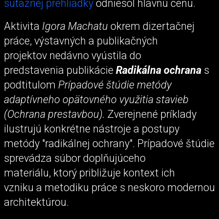
súťažnej prehliadky
odniesol hlavnú cenu.
Aktivita
Igora Machatu
okrem dizertačnej
práce, výstavných a publikačných
projektov
nedávno vyústila do
predstavenia publikácie
Radikálna ochrana
s
podtitulom
Prípadové štúdie metódy
adaptívneho opätovného využitia stavieb
(Ochrana prestavbou).
Zverejnené príklady
ilustrujú konkrétne nástroje a postupy
metódy "radikálnej ochrany". Prípadové štúdie
sprevádza súbor doplňujúceho
materiálu, ktorý približuje kontext ich
vzniku a metodiku práce s neskoro modernou
architektúrou.