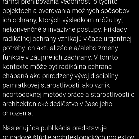
rámci prehlbovania vedomostí o týchto
objektoch a overovania možných spôsobov
ich ochrany, ktorých výsledkom môžu byť
nekonvenčné a invazívne postupy. Príklady
radikálnej ochrany vznikajú v čase urgentnej
potreby ich aktualizácie a/alebo zmeny
funkcie v záujme ich záchrany. V tomto
kontexte môže byť radikálna ochrana
chápaná ako prirodzený vývoj disciplíny
pamiatkovej starostlivosti, ako vznik
neortodoxnej metódy práce a starostlivosti o
architektonické dedičstvo v čase jeho
ohrozenia.
Nasledujúca publikácia predstavuje
prípadové štúdie architektonických projektov,