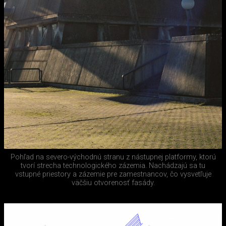
Pohľad na severo-východnú stranu z nástupnej platformy, ktorú
tvorí strecha technologického zázemia. Nachádzajú sa tu
vstupné priestory a zázemie pre zamestnancov, čo vysvetľuje
väčšiu otvorenosť fasády.