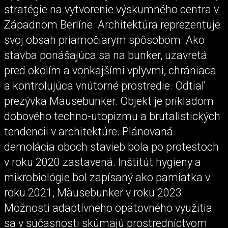
stratégie na vytvorenie výskumného centra v
Západnom Berlíne. Architektúra reprezentuje
svoj obsah priamočiarym spôsobom. Ako
stavba ponášajúca sa na bunker, uzavretá
pred okolím a vonkajšími vplyvmi, chrániaca
a kontrolujúca vnútorné prostredie. Odtiaľ
prezývka Mäusebunker. Objekt je príkladom
dobového techno-utopizmu a brutalistických
tendencii v architektúre. Plánovaná
demolácia oboch stavieb bola po protestoch
v roku 2020 zastavená. Inštitút hygieny a
mikrobiológie bol zapísaný ako pamiatka v
roku 2021, Mäusebunker v roku 2023.
Možnosti adaptívneho opätovného využitia
sa v súčasnosti skúmajú prostredníctvom