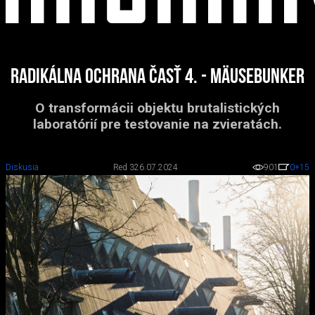
Radikálna ochrana časť 4. - Mäusebunker
O transformácii objektu brutalistických
laboratórií pre testovanie na zvieratách.
Diskusia
Red 3
26.07.2024
901
0
+15