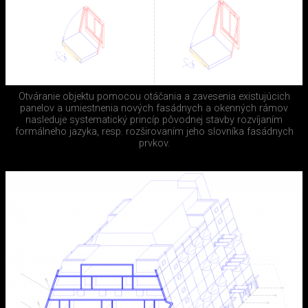
Otváranie objektu pomocou otáčania a zavesenia existujúcich
panelov a umiestnenia nových fasádnych a okenných rámov
nasleduje systematický princíp pôvodnej stavby rozvíjaním
formálneho jazyka, resp. rozširovaním jeho slovníka fasádnych
prvkov.