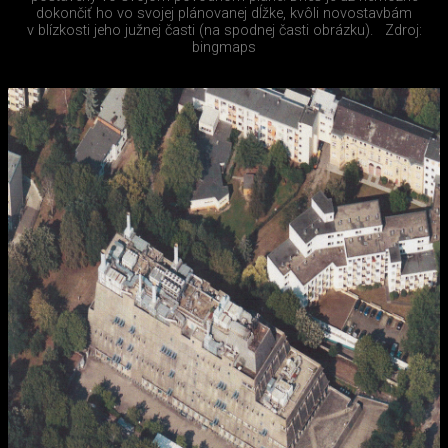
dokončiť ho vo svojej plánovanej dĺžke, kvôli novostavbám
v blízkosti jeho južnej časti (na spodnej časti obrázku).
Zdroj:
bingmaps