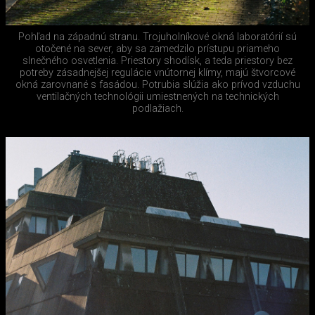
Pohľad na západnú stranu. Trojuholníkové okná laboratórií sú
otočené na sever, aby sa zamedzilo prístupu priameho
slnečného osvetlenia. Priestory shodísk, a teda priestory bez
potreby zásadnejšej regulácie vnútornej klímy, majú štvorcové
okná zarovnané s fasádou. Potrubia slúžia ako prívod vzduchu
ventilačných technológii umiestnených na technických
podlažiach.