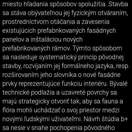
miesto hľadania spôsobov spolužitia. Stavba
sa stáva obývateľnou jej fyzickým otváraním,
prostredníctvom otáčania a zavesenia
existujúcich prefabrikovaných fasádnych
panelov a inštaláciou nových
prefabrikovaných rámov. Týmto spôsobom
sa nasleduje systematický princíp pôvodnej
stavby, rozvíjaním jej formálneho jazyka, resp.
rozširovaním jeho slovníka o nové fasádne
prvky reprezentujúce funkciu interiéru. Bývalé
technické podlažia a uzavreté povrchy sa
majú strategicky otvoriť tak, aby sa fauna a
flóra mohli uchádzať o svoj priestor medzi
novými ľudskými uživateľmi. Návrh štúdia b+
sa nesie v snahe pochopenia pôvodného