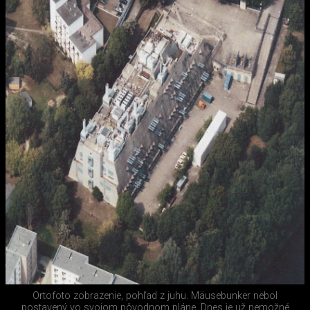
Ortofoto zobrazenie, pohľad z juhu. Mäusebunker nebol
postavený vo svojom pôvodnom pláne. Dnes je už nemožné