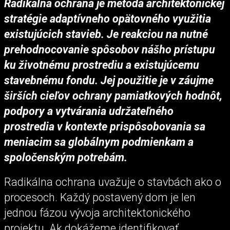
Radikálna ochrana je metóda architektonickej
stratégie adaptívneho opätovného využitia
existujúcich stavieb. Je reakciou na nutné
prehodnocovanie spôsobov nášho prístupu
ku životnému prostrediu a existujúcemu
stavebnému fondu. Jej použitie je v záujme
širších cieľov ochrany pamiatkových hodnôt,
podpory a vytvárania udržateľného
prostredia v kontexte prispôsobovania sa
meniacim sa globálnym podmienkam a
spoločenským potrebám.
Radikálna ochrana uvažuje o stavbách ako o
procesoch. Každý postavený dom je len
jednou fázou vývoja architektonického
projektu. Ak dokážeme identifikovať