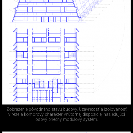
Zobrazenie pôvodného stavu budovy. Uzavretosť a izolovanosť
v reze a komorový charakter vnútornej dispozície, nasledujúci
osový priečny modulový systém.