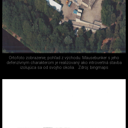
Ortofoto zobrazenie, pohľad z východu. Mäusebunker s jeho
defenzívnym charakterom je realizovaný ako introvertná stavba
izolujúca sa od svojho okolia.
Zdroj: bingmaps