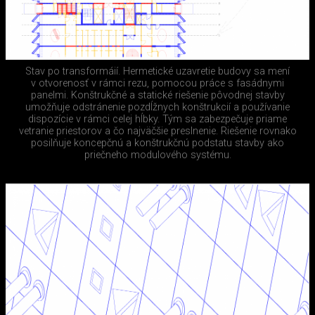
Stav po transformáií. Hermetické uzavretie budovy sa mení
v otvorenosť v rámci rezu, pomocou práce s fasádnymi
panelmi. Konštrukčné a statické riešenie pôvodnej stavby
umožňuje odstránenie pozdĺžnych konštrukcií a používanie
dispozície v rámci celej hĺbky. Tým sa zabezpečuje priame
vetranie priestorov a čo najväčšie preslnenie. Riešenie rovnako
posilňuje koncepčnú a konštrukčnú podstatu stavby ako
priečneho modulového systému.