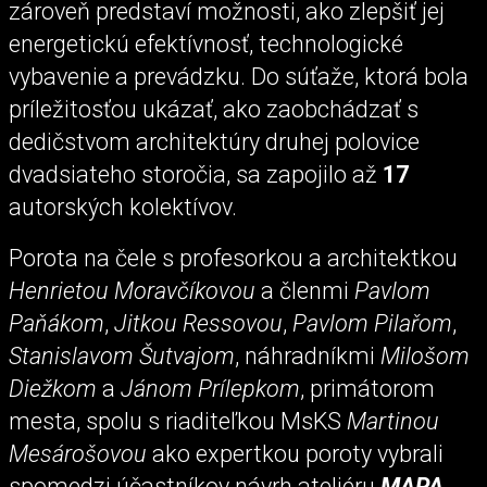
zároveň predstaví možnosti, ako zlepšiť jej
energetickú efektívnosť, technologické
vybavenie a prevádzku. Do súťaže, ktorá bola
príležitosťou ukázať, ako zaobchádzať s
dedičstvom architektúry druhej polovice
dvadsiateho storočia, sa zapojilo až
17
autorských kolektívov.
Porota na čele s profesorkou a architektkou
Henrietou Moravčíkovou
a členmi
Pavlom
Paňákom
,
Jitkou Ressovou
,
Pavlom Pilařom
,
Stanislavom Šutvajom
, náhradníkmi
Milošom
Diežkom
a
Jánom Prílepkom
, primátorom
mesta, spolu s riaditeľkou MsKS
Martinou
Mesárošovou
ako expertkou poroty vybrali
spomedzi účastníkov návrh ateliéru
MAPA
.