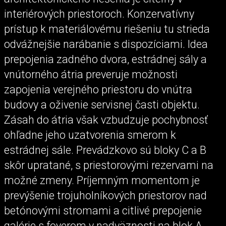
interiérových priestoroch. Konzervatívny
prístup k materiálovému riešeniu tu strieda
odvážnejšie narábanie s dispozíciami. Idea
prepojenia zadného dvora, estrádnej sály a
vnútorného átria preveruje možnosti
zapojenia verejného priestoru do vnútra
budovy a oživenie servisnej časti objektu.
Zásah do átria však vzbudzuje pochybnosť
ohľadne jeho uzatvorenia smerom k
estrádnej sále. Prevádzkovo sú bloky C a B
skôr upratané, s priestorovými rezervami na
možné zmeny. Príjemným momentom je
prevýšenie trojuholníkových priestorov nad
betónovými stromami a citlivé prepojenie
galérie s foyerom v nadväznosti na blok A.