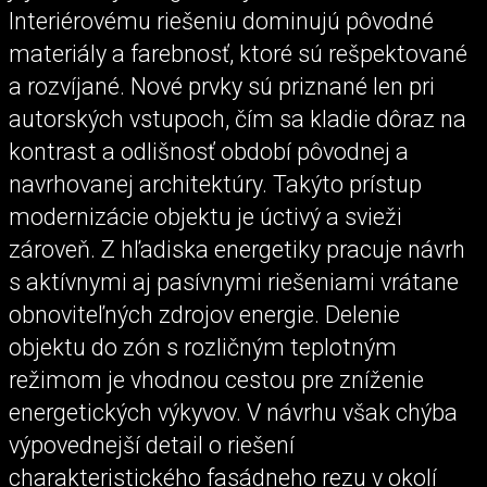
Interiérovému riešeniu dominujú pôvodné
materiály a farebnosť, ktoré sú rešpektované
a rozvíjané. Nové prvky sú priznané len pri
autorských vstupoch, čím sa kladie dôraz na
kontrast a odlišnosť období pôvodnej a
navrhovanej architektúry. Takýto prístup
modernizácie objektu je úctivý a svieži
zároveň. Z hľadiska energetiky pracuje návrh
s aktívnymi aj pasívnymi riešeniami vrátane
obnoviteľných zdrojov energie. Delenie
objektu do zón s rozličným teplotným
režimom je vhodnou cestou pre zníženie
energetických výkyvov. V návrhu však chýba
výpovednejší detail o riešení
charakteristického fasádneho rezu v okolí