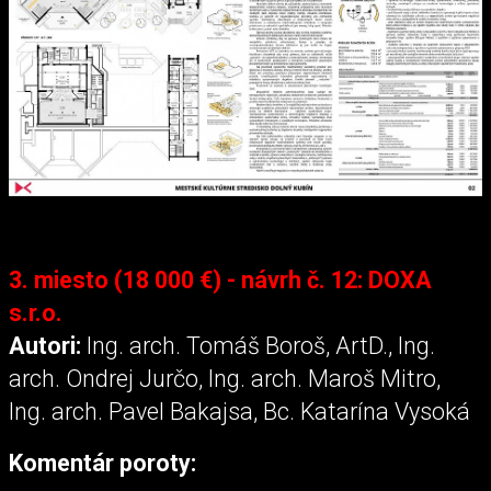
3. miesto (18 000 €) - návrh č. 12: DOXA
s.r.o.
Autori:
Ing. arch. Tomáš Boroš, ArtD., Ing.
arch. Ondrej Jurčo, Ing. arch. Maroš Mitro,
Ing. arch. Pavel Bakajsa, Bc. Katarína Vysoká
Komentár poroty: