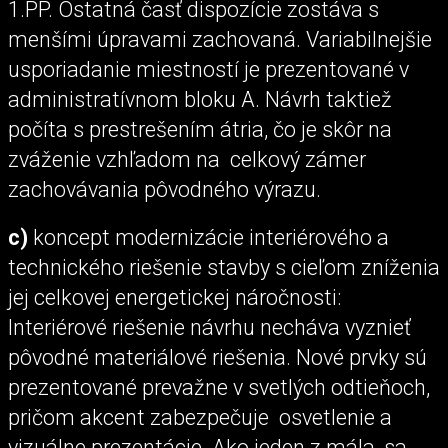
1.PP. Ostatná časť dispozície zostáva s
menšími úpravami zachovaná. Variabilnejšie
usporiadanie miestností je prezentované v
administratívnom bloku A. Návrh taktiež
počíta s prestrešením átria, čo je skôr na
zváženie vzhľadom na celkový zámer
zachovávania pôvodného výrazu.
c)
koncept modernizácie interiérového a
technického riešenie stavby s cieľom zníženia
jej celkovej energetickej náročnosti:
Interiérové riešenie návrhu necháva vyznieť
pôvodné materiálové riešenia. Nové prvky sú
prezentované prevažne v svetlých odtieňoch,
pričom akcent zabezpečuje osvetlenie a
vizuálne prezentácie. Ako jeden z mála, sa