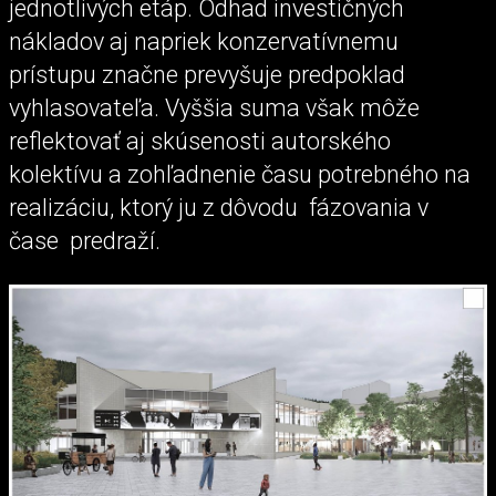
jednotlivých etáp. Odhad investičných
nákladov aj napriek konzervatívnemu
prístupu značne prevyšuje predpoklad
vyhlasovateľa. Vyššia suma však môže
reflektovať aj skúsenosti autorského
kolektívu a zohľadnenie času potrebného na
realizáciu, ktorý ju z dôvodu fázovania v
čase predraží.