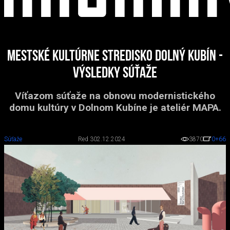
Mestské kultúrne stredisko Dolný Kubín -
výsledky súťaže
Víťazom súťaže na obnovu modernistického
domu kultúry v Dolnom Kubíne je ateliér MAPA.
Súťaže
Red 3
02.12.2024
3870
0
+66