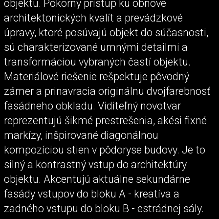
objektu. Pokorný prístup ku obnove
architektonických kvalít a prevádzkové
úpravy, ktoré posúvajú objekt do súčasnosti,
sú charakterizované umnými detailmi a
transformáciou vybraných častí objektu.
Materiálové riešenie rešpektuje pôvodný
zámer a prinavracia originálnu dvojfarebnosť
fasádneho obkladu. Viditeľný novotvar
reprezentujú šikmé prestrešenia, akési fixné
markízy, inšpirované diagonálnou
kompozíciou stien v pôdoryse budovy. Je to
silný a kontrastný vstup do architektúry
objektu. Akcentujú aktuálne sekundárne
fasády vstupov do bloku A - kreatíva a
zadného vstupu do bloku B - estrádnej sály.