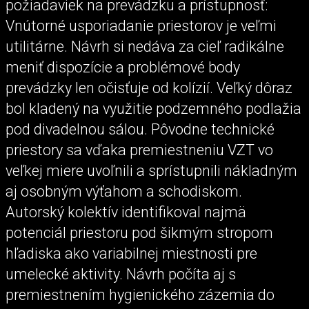
požiadaviek na prevádzku a prístupnosť:
Vnútorné usporiadanie priestorov je veľmi
utilitárne. Návrh si nedáva za cieľ radikálne
meniť dispozície a problémové body
prevádzky len očisťuje od kolízií. Veľký dôraz
bol kladený na využitie podzemného podlažia
pod divadelnou sálou. Pôvodne technické
priestory sa vďaka premiestneniu VZT vo
veľkej miere uvoľnili a sprístupnili nákladným
aj osobným výťahom a schodiskom.
Autorský kolektív identifikoval najmä
potenciál priestoru pod šikmým stropom
hľadiska ako variabilnej miestnosti pre
umelecké aktivity. Návrh počíta aj s
premiestnením hygienického zázemia do