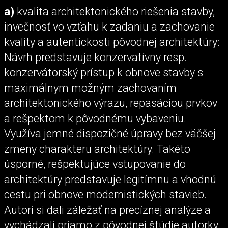
a)
kvalita architektonického riešenia stavby,
invečnosť vo vzťahu k zadaniu a zachovanie
kvality a autentickosti pôvodnej architektúry:
Návrh predstavuje konzervatívny resp.
konzervátorský prístup k obnove stavby s
maximálnym možným zachovaním
architektonického výrazu, repasáciou prvkov
a rešpektom k pôvodnému vybaveniu.
Využíva jemné dispozičné úpravy bez väčšej
zmeny charakteru architektúry. Takéto
úsporné, rešpektujúce vstupovanie do
architektúry predstavuje legitímnu a vhodnú
cestu pri obnove modernistických stavieb.
Autori si dali záležať na precíznej analýze a
vychádzali priamo z pôvodnej štúdie autorky