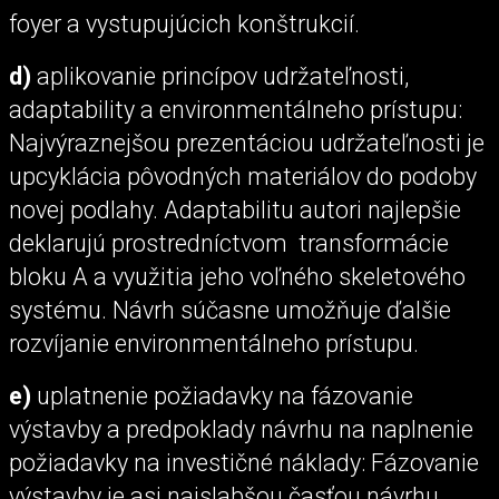
foyer a vystupujúcich konštrukcií.
d)
aplikovanie princípov udržateľnosti,
adaptability a environmentálneho prístupu:
Najvýraznejšou prezentáciou udržateľnosti je
upcyklácia pôvodných materiálov do podoby
novej podlahy. Adaptabilitu autori najlepšie
deklarujú prostredníctvom transformácie
bloku A a využitia jeho voľného skeletového
systému. Návrh súčasne umožňuje ďalšie
rozvíjanie environmentálneho prístupu.
e)
uplatnenie požiadavky na fázovanie
výstavby a predpoklady návrhu na naplnenie
požiadavky na investičné náklady: Fázovanie
výstavby je asi najslabšou časťou návrhu.