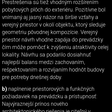
Prestrešenia sú tiež vhodným rozšírením
pobytových plôch do exteriéru. Pozitívne bol
vnímaný aj jasný názor na širšie vzťahy a
verejný priestor v okolí objektu, ktorý sleduje
geometriu pôvodnej kompozície. Verejný
priestor návrh vhodne zapája do prevádzky
čím môže pomôcť k zvýšeniu atraktivity celej
lokality. Návrhu sa podarilo dosiahnuť
najlepší balans medzi zachovaním,
rešpektovaním a rozvíjaním hodnôt budovy
pre potreby dnešnej doby.
b)
naplnenie priestorových a funkčných
požiadaviek na prevádzku a prístupnosť:
Najvýraznejší prínos nového
architektonického riešenia je citeľný v