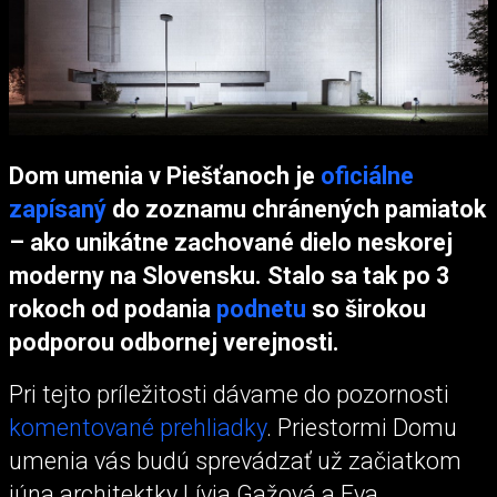
Dom umenia v Piešťanoch je
oficiálne
zapísaný
do zoznamu chránených pamiatok
– ako unikátne zachované dielo neskorej
moderny na Slovensku. Stalo sa tak po 3
rokoch od podania
podnetu
so širokou
podporou odbornej verejnosti.
Pri tejto príležitosti dávame do pozornosti
komentované prehliadky
. Priestormi Domu
umenia vás budú sprevádzať už začiatkom
júna architektky Lívia Gažová a Eva