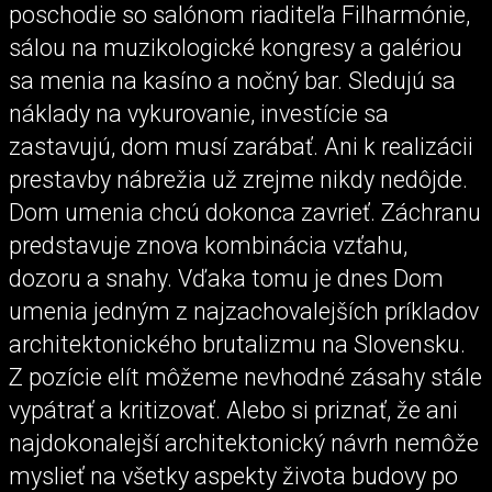
poschodie so salónom riaditeľa Filharmónie,
sálou na muzikologické kongresy a galériou
sa menia na kasíno a nočný bar. Sledujú sa
náklady na vykurovanie, investície sa
zastavujú, dom musí zarábať. Ani k realizácii
prestavby nábrežia už zrejme nikdy nedôjde.
Dom umenia chcú dokonca zavrieť. Záchranu
predstavuje znova kombinácia vzťahu,
dozoru a snahy. Vďaka tomu je dnes Dom
umenia jedným z najzachovalejších príkladov
architektonického brutalizmu na Slovensku.
Z pozície elít môžeme nevhodné zásahy stále
vypátrať a kritizovať. Alebo si priznať, že ani
najdokonalejší architektonický návrh nemôže
myslieť na všetky aspekty života budovy po