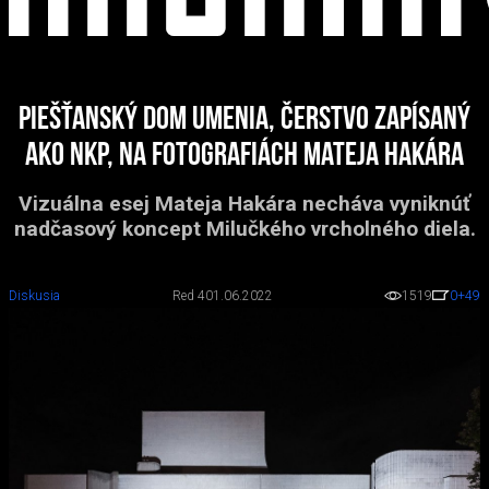
Piešťanský Dom umenia, čerstvo zapísaný
ako NKP, na fotografiách Mateja Hakára
Vizuálna esej Mateja Hakára necháva vyniknúť
nadčasový koncept Milučkého vrcholného diela.
Diskusia
Red 4
01.06.2022
1519
0
+49