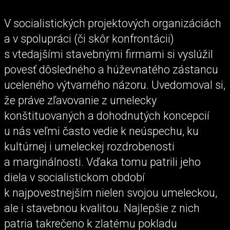
V socialistických projektových organizáciách
a v spolupráci (či skôr konfrontácii)
s vtedajšími stavebnými firmami si vyslúžil
povesť dôsledného a húževnatého zástancu
uceleného výtvarného názoru. Uvedomoval si,
že práve zľavovanie z umelecky
konštituovaných a dohodnutých koncepcií
u nás veľmi často vedie k neúspechu, ku
kultúrnej i umeleckej rozdrobenosti
a marginálnosti. Vďaka tomu patrili jeho
diela v socialistickom období
k najpovestnejším nielen svojou umeleckou,
ale i stavebnou kvalitou. Najlepšie z nich
patria takrečeno k zlatému pokladu