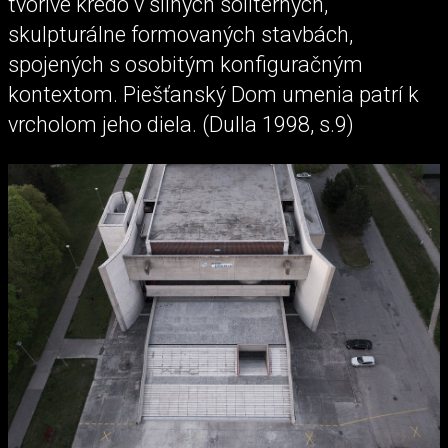
tvorivé krédo v silných solitérnych,
skulpturálne formovaných stavbách,
spojených s osobitým konfiguračným
kontextom. Piešťanský Dom umenia patrí k
vrcholom jeho diela. (Dulla 1998, s.9)