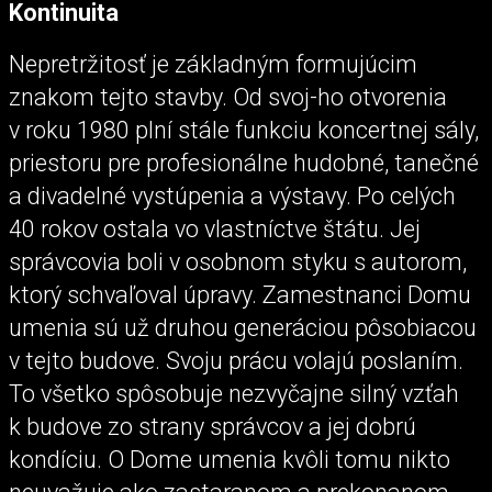
Kontinuita
Nepretržitosť je základným formujúcim
znakom tejto stavby. Od svoj-ho otvorenia
v roku 1980 plní stále funkciu koncertnej sály,
priestoru pre profesionálne hudobné, tanečné
a divadelné vystúpenia a výstavy. Po celých
40 rokov ostala vo vlastníctve štátu. Jej
správcovia boli v osobnom styku s autorom,
ktorý schvaľoval úpravy. Zamestnanci Domu
umenia sú už druhou generáciou pôsobiacou
v tejto budove. Svoju prácu volajú poslaním.
To všetko spôsobuje nezvyčajne silný vzťah
k budove zo strany správcov a jej dobrú
kondíciu. O Dome umenia kvôli tomu nikto