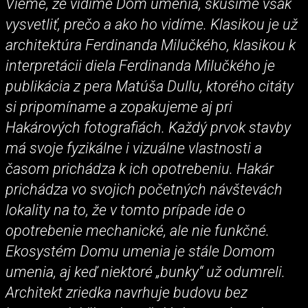
Vieme, že vidíme Dom umenia, skúsime však
vysvetliť, prečo a ako ho vidíme. Klasikou je už
architektúra Ferdinanda Milučkého, klasikou k
interpretácii diela Ferdinanda Milučkého je
publikácia z pera Matúša Dullu, ktorého citáty
si pripomíname a zopakujeme aj pri
Hakárových fotografiách. Každý prvok stavby
má svoje fyzikálne i vizuálne vlastnosti a
časom prichádza k ich opotrebeniu. Hakár
prichádza vo svojich početných návštevách
lokality na to, že v tomto prípade ide o
opotrebenie mechanické, ale nie funkčné.
Ekosystém Domu umenia je stále Domom
umenia, aj keď niektoré „bunky“ už odumreli.
Architekt zriedka navrhuje budovu bez