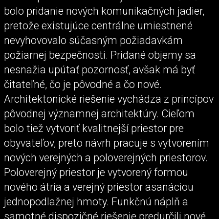
bolo pridanie nových komunikačných jadier,
pretože existujúce centrálne umiestnené
nevyhovovalo súčasným požiadavkám
požiarnej bezpečnosti. Pridané objemy sa
nesnažia upútať pozornosť, avšak má byť
čitateľné, čo je pôvodné a čo nové.
Architektonické riešenie vychádza z princípov
pôvodnej významnej architektúry. Cieľom
bolo tiež vytvoriť kvalitnejší priestor pre
obyvateľov, preto návrh pracuje s vytvorením
nových verejných a poloverejných priestorov.
Poloverejný priestor je vytvorený formou
nového átria a verejný priestor asanáciou
jednopodlažnej hmoty. Funkčnú náplň a
samotné dispozičné riešenie predurčili nové