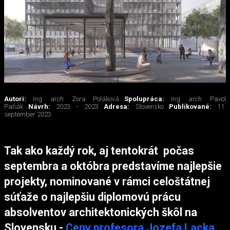
Autori:
Ing. arch. Zora Poláková
Spolupráca:
Ing. arch. Pavol
Paňák
Návrh:
2023 - 2023
Adresa:
Slovensko
Publikované:
11.
september 2023
Tak ako každý rok, aj tentokrát počas
septembra a októbra predstavíme najlepšie
projekty, nominované v rámci celoštátnej
súťaže o najlepšiu diplomovú prácu
absolventov architektonických škôl na
Slovensku -
Ceny profesora Jozefa Lacka
.