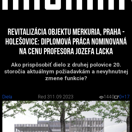
Revitalizácia objektu Merkuria, Praha -
Holešovice: diplomová práca nominovaná
na Cenu profesora Jozefa Lacka
Ako prispôsobiť dielo z druhej polovice 20.
storočia aktuálnym požiadavkám a nevyhnutnej
zmene funkcie?
Diela
Red 3
11.09.2023
1440
0
+17