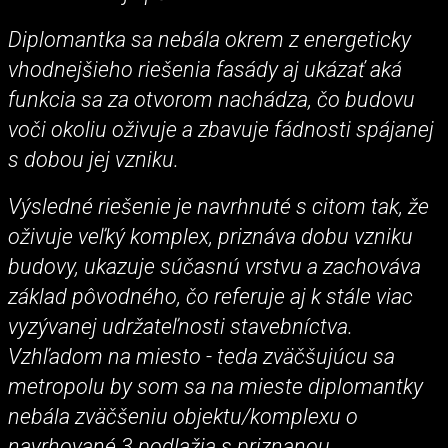
Diplomantka sa nebála okrem z energeticky
vhodnejšieho riešenia fasády aj ukázať aká
funkcia sa za otvorom nachádza, čo budovu
voči okoliu oživuje a zbavuje fádnosti spájanej
s dobou jej vzniku.
Výsledné riešenie je navrhnuté s citom tak, že
oživuje veľký komplex, priznáva dobu vzniku
budovy, ukazuje súčasnú vrstvu a zachováva
základ pôvodného, čo referuje aj k stále viac
vyzývanej udržateľnosti stavebníctva.
Vzhľadom na miesto - teda zväčšujúcu sa
metropolu by som sa na mieste diplomantky
nebála zväčšeniu objektu/komplexu o
navrhované 3 podlažia s priznanou