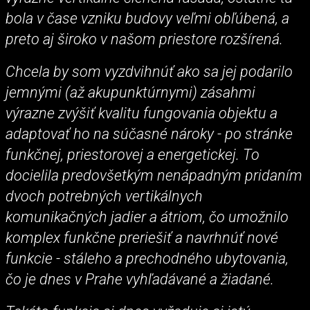
bola v čase vzniku budovy veľmi obľúbená, a
preto aj široko v našom priestore rozšírená.
Chcela by som vyzdvihnúť ako sa jej podarilo
jemnými (až akupunktúrnymi) zásahmi
výrazne zvýšiť kvalitu fungovania objektu a
adaptovať ho na súčasné nároky - po stránke
funkčnej, priestorovej a energetickej. To
docielila predovšetkým nenápadným pridaním
dvoch potrebných vertikálnych
komunikačných jadier a átriom, čo umožnilo
komplex funkčne preriešiť a navrhnúť nové
funkcie - stáleho a prechodného ubytovania,
čo je dnes v Prahe vyhľadávané a žiadané.