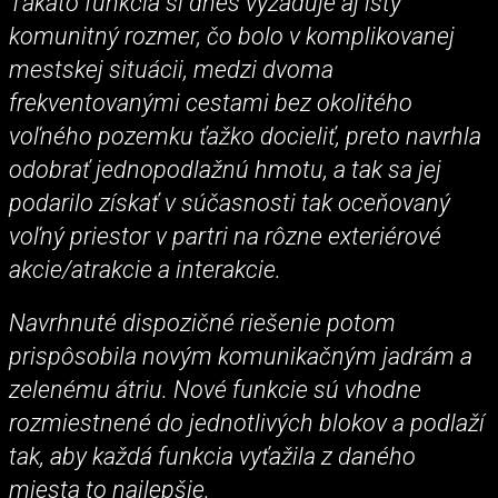
Takáto funkcia si dnes vyžaduje aj istý
komunitný rozmer, čo bolo v komplikovanej
mestskej situácii, medzi dvoma
frekventovanými cestami bez okolitého
voľného pozemku ťažko docieliť, preto navrhla
odobrať jednopodlažnú hmotu, a tak sa jej
podarilo získať v súčasnosti tak oceňovaný
voľný priestor v partri na rôzne exteriérové
akcie/atrakcie a interakcie.
Navrhnuté dispozičné riešenie potom
prispôsobila novým komunikačným jadrám a
zelenému átriu. Nové funkcie sú vhodne
rozmiestnené do jednotlivých blokov a podlaží
tak, aby každá funkcia vyťažila z daného
miesta to najlepšie.