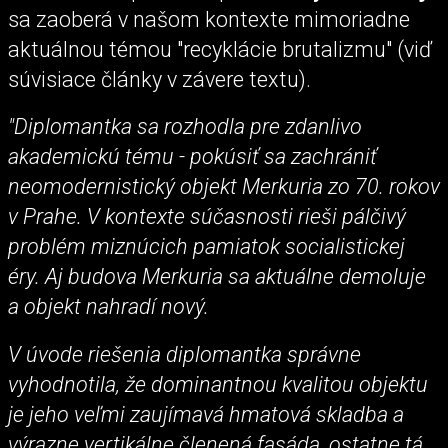
sa zaoberá v našom kontexte mimoriadne
aktuálnou témou "recyklácie brutalizmu" (viď
súvisiace články v závere textu).
"Diplomantka sa rozhodla pre zdanlivo
akademickú tému - pokúsiť sa zachrániť
neomodernistický objekt Merkuria zo 70. rokov
v Prahe. V kontexte súčasnosti rieši pálčivý
problém miznúcich pamiatok socialistickej
éry. Aj budova Merkuria sa aktuálne demoluje
a objekt nahradí nový.
V úvode riešenia diplomantka správne
vyhodnotila, že dominantnou kvalitou objektu
je jeho veľmi zaujímavá hmatová skladba a
výrazne vertikálne členená fasáda, ostatne tá