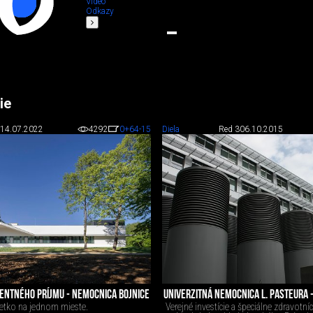
Video
Odkazy
ie
14.07.2022
4292
0
+64
-15
Diela
Red 3
06.10.2015
ENTNÉHO PRÍJMU - NEMOCNICA BOJNICE
UNIVERZITNÁ NEMOCNICA L. PASTEURA 
etko na jednom mieste.
Verejné investície a špeciálne zdravotní