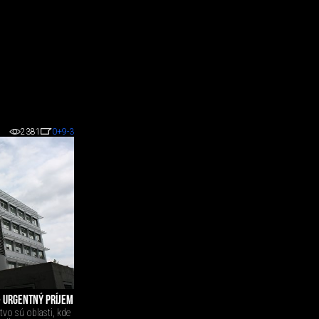
2381
0
+9
-3
- URGENTNÝ PRÍJEM
ctvo sú oblasti, kde