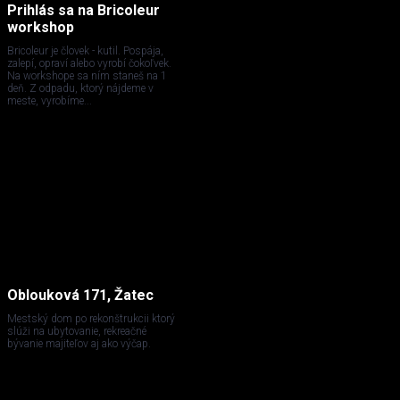
Prihlás sa na Bricoleur
workshop
Bricoleur je človek - kutil. Pospája,
zalepí, opraví alebo vyrobí čokoľvek.
Na workshope sa ním staneš na 1
deň. Z odpadu, ktorý nájdeme v
meste, vyrobíme...
Oblouková 171, Žatec
Mestský dom po rekonštrukcii ktorý
slúži na ubytovanie, rekreačné
bývanie majiteľov aj ako výčap.