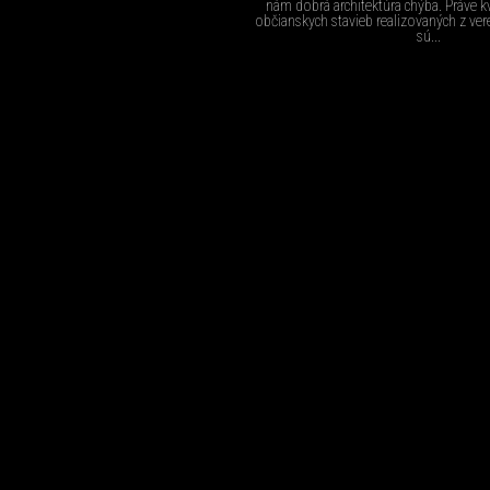
nám dobrá architektúra chýba. Práve k
občianskych stavieb realizovaných z ver
sú...