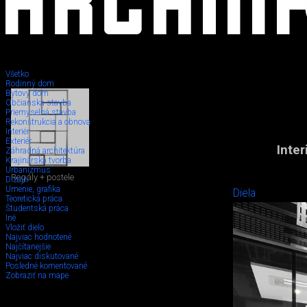
Všetko
Rodinný dom
Bytový dom
Občianska stavba
Priemyselná stavba
Rekonštrukcia a obnova
Interiér
Exteriér
Inte
Záhradná architektúra
Krajinárska tvorba
Urbanizmus
Regály + postele
Dizajn
Umenie, grafika
Diela
Teoretická práca
Študentská práca
Iné
Vložiť dielo
Najviac hodnotené
Najčítanejšie
Najviac diskutované
Posledné komentované
Zobraziť na mape