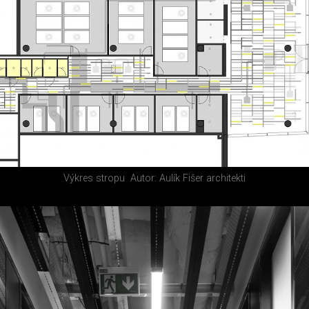
Výkres stropu
Autor: Aulík Fišer architekti