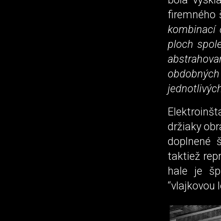
firemného 
kombinací č
ploch spole
abstrahovan
obdobných 
jednotlivých
Elektroinš
držiaky obr
doplnené š
taktiež re
hale je š
“vlajkovou 