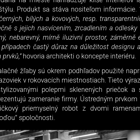
štýlu. Produkt sa stáva nositeľom informácie.
erných, bílých a kovových, resp. transparentn
čně s jejich nasvícením, zrcadlením a odlesky 
ý, nebarevný, mírně iluzivní prostor, záměrně e
případech častý důraz na důležitost designu a 
 prvků,”
hovoria architekti o koncepte interiéru.
talačné žľaby sú okrem podhľadov použité naprí
azoviek v rokovacích miestnostiach. Tieto výra
tylizovanými polepmi sklenených priečok a s
prezentujú zameranie firmy. Ústredným prvkom 
pičkový priemyselný robot z dvomi ramenami
loďou” spoločnosti.