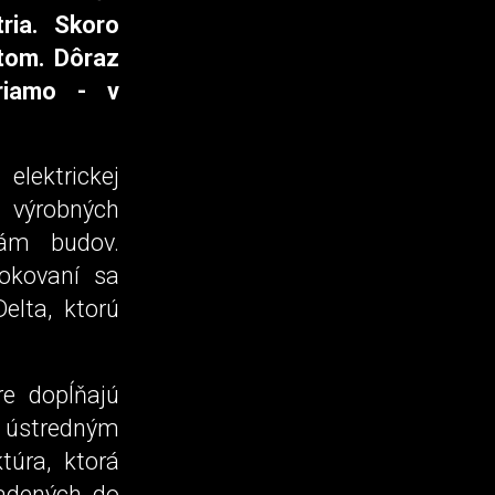
ria. Skoro
tom. Dôraz
riamo - v
elektrickej
i výrobných
iám budov.
rokovaní sa
elta, ktorú
re dopĺňajú
jú ústredným
túra, ktorá
ladených do