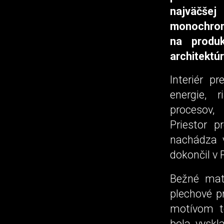
najväčšej
monochrom
na produ
architektúr
Interiér p
energie, r
procesov,
Priestor p
nachádza v
dokončil v 
Bežné mate
plechové pr
motívom te
bola vyskl