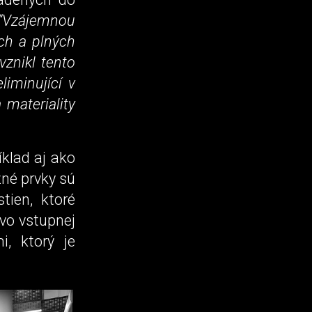
“Vzájemnou
ích a plných
vznikl tento
liminující v
materiality
klad aj ako
zné prvky sú
tien, ktoré
vo vstupnej
, ktorý je