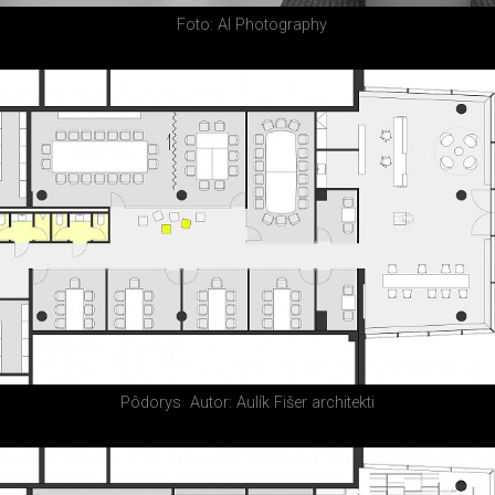
Foto: AI Photography
Pôdorys
Autor: Aulík Fišer architekti