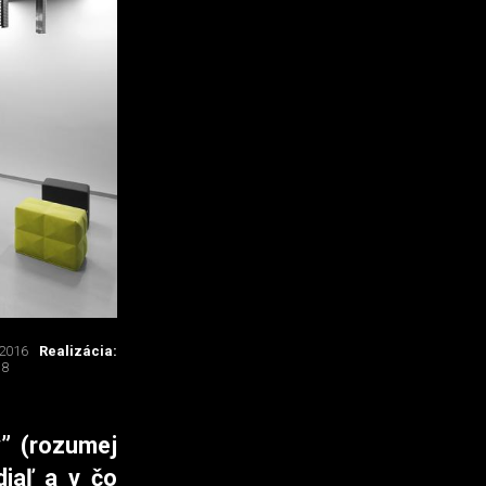
 2016
Realizácia:
18
y” (rozumej
diaľ a v čo