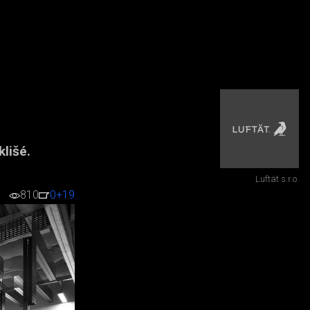
lišé.
Luftät s.r.o.
810
0
+19