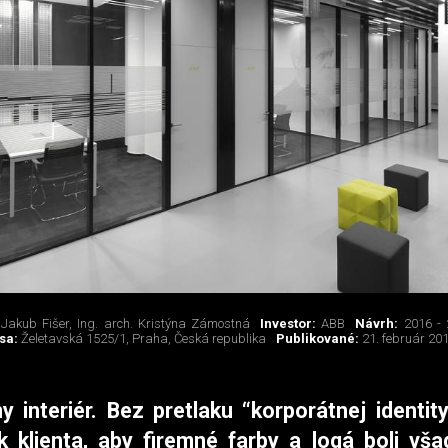
 Jakub Fišer, Ing. arch. Kristýna Zámostná
Investor:
ABB
Návrh:
2016 -
sa:
Želetavská 1525/1, Praha, Česká republika
Publikované:
21. február 20
y interiér. Bez pretlaku “korporátnej identit
k klienta, aby firemné farby a logá boli vša