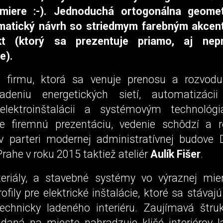
 miere :-). Jednoduchá ortogonálna geomet
atický návrh so striedmym farebným akcen
kt (ktorý sa prezentuje priamo, aj nep
e).
re firmu, ktorá sa venuje prenosu a rozvodu 
iadeniu energetických sietí, automatizáci
 elektroinštalácii a systémovým technológ
re firemnú prezentáciu, vedenie schôdzí a 
 parteri modernej administratívnej budove D
Prahe v roku 2015 taktiež ateliér
Aulík Fišer
.
riály, a stavebné systémy vo výraznej mie
ofily pre elektrické inštalácie, ktoré sa stáva
chnicky ladeného interiéru. Zaujímavá štruk
adaná na mieste nahradzuje klišé interiérov 