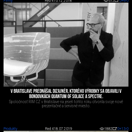
Firmy
Red 4
10.12.2018
312
0
+6
-0
V BRATISLAVE PREDNÁŠAL DIZAJNÉR, KTORÉHO VÝROBKY SA OBJAVILI V
BONDOVKÁCH QUANTUM OF SOLACE A SPECTRE.
Spoločnosť RIM CZ v Bratislave na jeseň tohto roku otvorila svoje nové
prezentačné a servisné miesto.
Produkty
Red 4
18.07.2019
1882
0
+13
-0