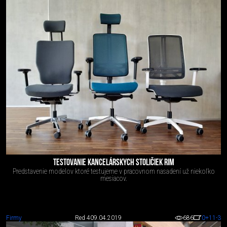
TESTOVANIE KANCELÁRSKYCH STOLIČIEK RIM
Predstavenie modelov ktoré testujeme v pracovnom nasadení už niekoľko
mesiacov.
Firmy
Red 4
09.04.2019
686
0
+11
-3