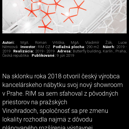
Autori:
MgA. Roman Vrtiška, MgA. Vladimír Žák, Lucie
Němcová
Investor:
RIM CZ
Podlažná plocha:
290 m2
Návrh:
2019 -
2019
Realizácia:
2019 - 2019
Adresa:
Butterfly building, Karlín , Praha,
Česká republika
Publikované:
9. jún 2019
Na sklonku roka 2018 otvoril český výrobca
kancelárskeho nábytku svoj nový showroom
v Prahe. RIM sa sem sťahoval z pôvodných
priestorov na pražských
Vinohradoch, spoločnosť sa pre zmenu
lokality rozhodla najmä z dôvodu
plánovaného rozšírenia výstavnej