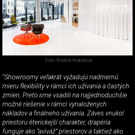
Foto: Kristína Hrabetová
“
Showroomy veľakrát vyžadujú nadmernú
mieru flexibility v rámci ich užívania a častých
zmien. Preto sme vsadili na najjednoduchšie
možné riešenie v rámci vynaložených
nákladov a finálneho užívania. Záves vnukol
priestoru éterickejší charakter, drapéria
funguje ako “aviváž” priestorov a taktiež ako