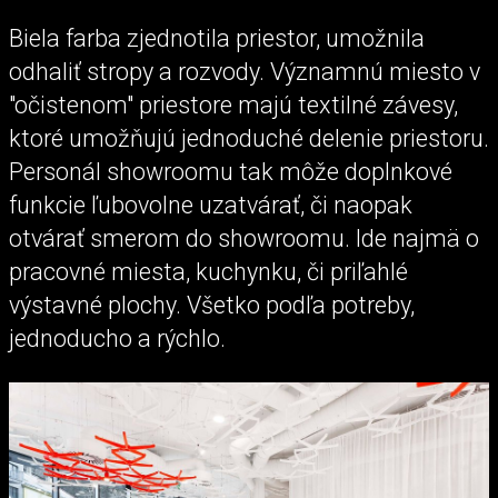
Biela farba zjednotila priestor, umožnila
odhaliť stropy a rozvody. Významnú miesto v
"očistenom" priestore majú textilné závesy,
ktoré umožňujú jednoduché delenie priestoru.
Personál showroomu tak môže doplnkové
funkcie ľubovolne uzatvárať, či naopak
otvárať smerom do showroomu. Ide najmä o
pracovné miesta, kuchynku, či priľahlé
výstavné plochy. Všetko podľa potreby,
jednoducho a rýchlo.