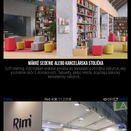
MÄKKÉ SEDENIE ALEBO KANCELÁRSKA STOLIČKA
Soft seating, čiže mäkké sedenie prináša do kancelárií pohodlný nábytok, aký
poznáme skôr z domácností. Taburety, alebo kreslá, dopĺňajú klasický
kancelársky nábytok,...
Firmy
Red 4
08.11.2018
591
0
+6
-0