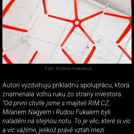
Foto: Kristína Hrabetová
Autori vyzdvihujú príkladnú spoluprácu, ktorá
znamenala voľnú ruku zo strany investora.
"Od první chvíle jsme s majiteli RIM CZ,
Milanem Nagyem i Rudou Fukalem byli
naladěni na stejnou notu. To je věc, které si víc
a víc vážíme, jelikož právě vztah mezi