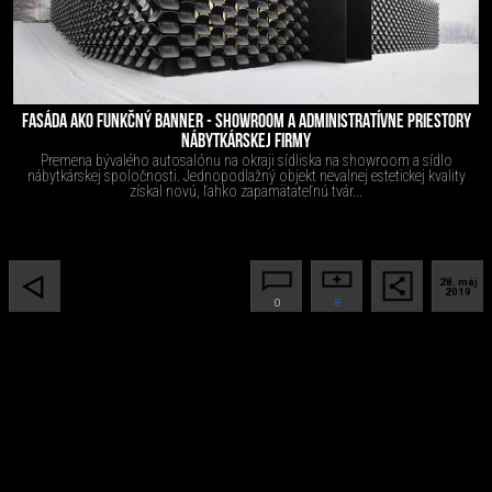
FASÁDA AKO FUNKČNÝ BANNER - SHOWROOM A ADMINISTRATÍVNE PRIESTORY
NÁBYTKÁRSKEJ FIRMY
Premena bývalého autosalónu na okraji sídliska na showroom a sídlo
nábytkárskej spoločnosti. Jednopodlažný objekt nevalnej estetickej kvality
získal novú, ľahko zapamätateľnú tvár...
28. máj
2019
0
8