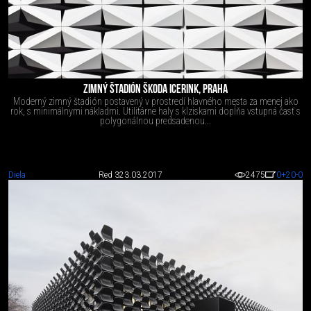
ZIMNÝ ŠTADIÓN ŠKODA ICERINK, PRAHA
Moderný zimný štadión postavený v prostredí hlavného mesta za menej ako
rok, s minimálnymi nákladmi. Utilitárne haly s klziskami dopĺňa vstupná časť s
polygonálnou predsadenou...
Diela
Red 3
23.03.2017
2475
0
+20
-0