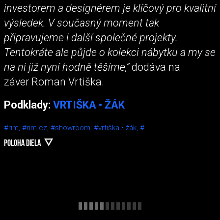
investorem a designérem je klíčový pro kvalitní
výsledek. V současný moment tak
připravujeme i další společné projekty.
Tentokráte ale půjde o kolekci nábytku a my se
na ni již nyní hodně těšíme,”
dodáva na
záver Roman Vrtiška.
Podklady:
VRTIŠKA • ŽÁK
#rim,
#rim cz,
#showroom,
#vrtiška • žák,
#
POLOHA DIELA