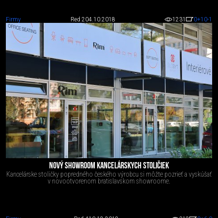
Firmy
Red 2
04.10.2018
1231
0
+10
-1
NOVÝ SHOWROOM KANCELÁRSKYCH STOLIČIEK
Kancelárske stoličky popredného českého výrobcu si môžte pozrieť a vyskúšať
v novootvorenom bratislavskom showroome.