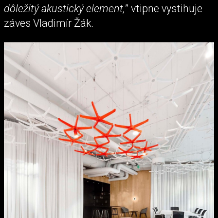
dôležitý akustický element,
” vtipne vystihuje
záves Vladimír Žák.