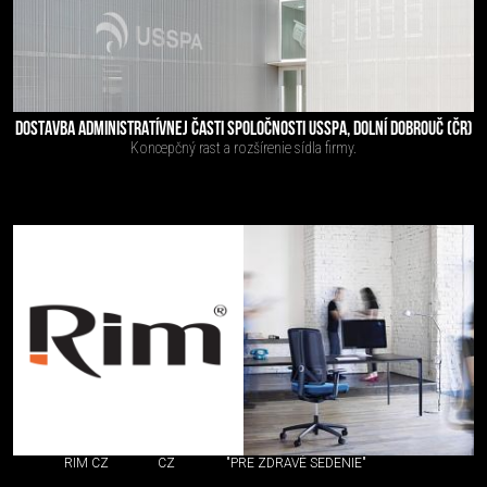
DOSTAVBA ADMINISTRATÍVNEJ ČASTI SPOLOČNOSTI USSPA, DOLNÍ DOBROUČ (ČR)
Koncepčný rast a rozšírenie sídla firmy.
RIM CZ
CZ
"PRE ZDRAVÉ SEDENIE"