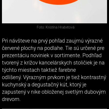
Foto: Kristína Hrabetová
Pri návšteve na prvý pohľad zaujmú výrazné
červené plochy na podlahe. Tie sú určené pre
prezentáciu noviniek v sortimente. Podhľad
tvorený z krížov kancelárskych stoličiek je na
týchto miestach taktiež farebne
odlíšený. Výrazným prvkom je tiež kontrastný
kuchynský a degustačný kút, ktorý je
zapustený v nike obloženej svetlým dubovým
drevom.