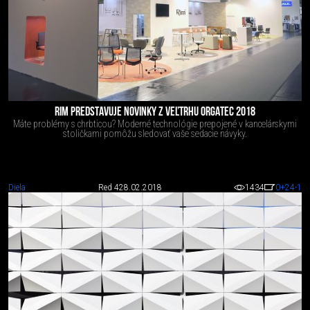
RIM PREDSTAVUJE NOVINKY Z VEĽTRHU ORGATEC 2018
Máte problémy s chrbticou? Moderné technológie prepojené v kancelárskymi
stoličkami pomôžu sledovať vaše sedacie návyky.
Diela
Red 4
28.02.2018
1434
0
+24
-1