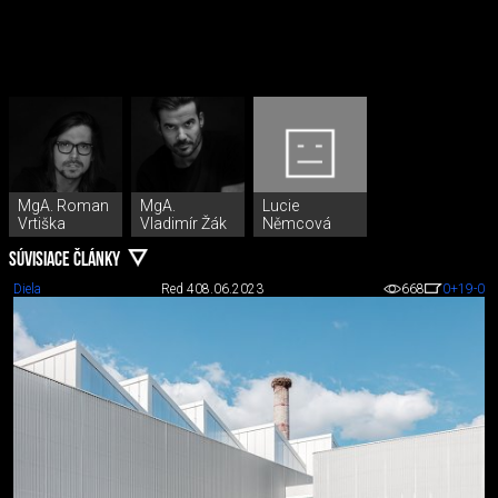
MgA. Roman
MgA.
Lucie
Vrtiška
Vladimír Žák
Němcová
SÚVISIACE ČLÁNKY
Diela
Red 4
08.06.2023
668
0
+19
-0