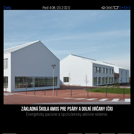
Diela
Red 4
08.03.2020
3667
0
+43
-3
ZÁKLADNÁ ŠKOLA AMOS PRE PSÁRY A DOLNÍ JIRČANY (ČR)
Energeticky pasívne a spoločensky aktívne riešenie.