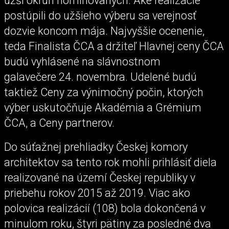
užší okruh nominovaných. Aké realizácie
postúpili do užšieho výberu sa verejnosť
dozvie koncom mája. Najvyššie ocenenie,
teda Finalista ČCA a držiteľ Hlavnej ceny ČCA
budú vyhlásené na slávnostnom
galavečere 24. novembra. Udelené budú
taktiež Ceny za výnimočný počin, ktorých
výber uskutočňuje Akadémia a Grémium
ČCA, a Ceny partnerov.
Do súťažnej prehliadky Českej komory
architektov sa tento rok mohli prihlásiť diela
realizované na území Českej republiky v
priebehu rokov 2015 až 2019. Viac ako
polovica realizácií (108) bola dokončená v
minulom roku, štyri pätiny za posledné dva