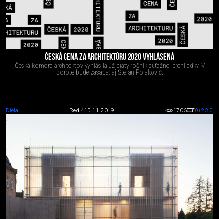
ČESKÁ CENA ZA ARCHITEKTÚRU 2020 VYHLÁSENÁ
Česká komora architektov vyhlásila už piaty ročník súťažnej prehliadky. V
porote bude zasadať aj Štefan Polakovič.
Diela
Red 4
15.11.2019
1706
0
+23
-2