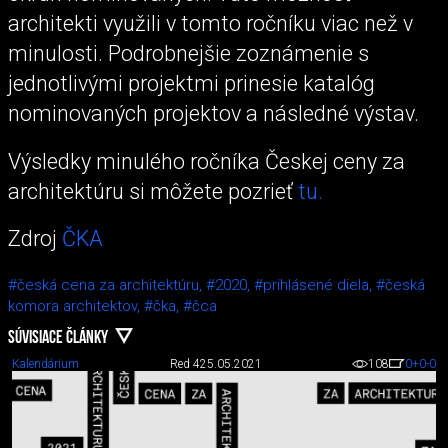
architekti využili v tomto ročníku viac než v
minulosti. Podrobnejšie zoznámenie s
jednotlivými projektmi prinesie katalóg
nominovaných projektov a následné výstav.
Výsledky minulého ročníka Českej ceny za
architektúru si môžete pozrieť
tu.
Zdroj
ČKA
#česká cena za architektúru,
#2020,
#prihlásené diela,
#česká
komora architektov,
#čka,
#čca
SÚVISIACE ČLÁNKY
Kalendárium
Red 4
25.05.2021
108
0
+0
-0