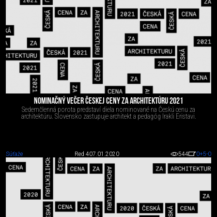
NOMINAČNÝ VEČER ČESKEJ CENY ZA ARCHITEKTÚRU 2021
Sedemčlenná porota predstaví diela nominované na Českú cenu za
architektúru. Slovensko zastupuje architekt a pedagóg Irakli Eristavi.
Súťaže
Red 4
07.01.2020
544
0
+5
-0