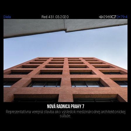
Diela
Red 4
31.03.2020
2969
0
+79
-4
NOVÁ RADNICA PRAHY 7
Reprezentatívna verejná stavba ako výsledok medzinárodnej architektonickej
súťaže.