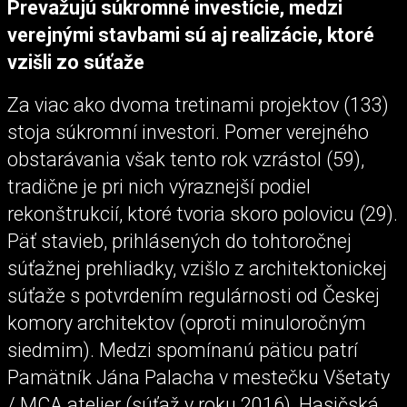
Prevažujú súkromné ​​investície, medzi
verejnými stavbami sú aj realizácie, ktoré
vzišli zo súťaže
Za viac ako dvoma tretinami projektov (133)
stoja súkromní investori. Pomer verejného
obstarávania však tento rok vzrástol (59),
tradične je pri nich výraznejší podiel
rekonštrukcií, ktoré tvoria skoro polovicu (29).
Päť stavieb, prihlásených do tohtoročnej
súťažnej prehliadky, vzišlo z architektonickej
súťaže s potvrdením regulárnosti od Českej
komory architektov (oproti minuloročným
siedmim). Medzi spomínanú päticu patrí
Pamätník Jána Palacha v mestečku Všetaty
/ MCA atelier (súťaž v roku 2016), Hasičská