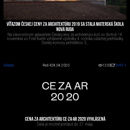
VÍŤAZOM ČESKEJ CENY ZA ARCHITEKTÚRU 2019 SA STALA MATERSKÁ ŠKOLA
NOVÁ RUDA
Na slávnostnom galavečere Českej ceny za architektúru boli vo štvrtok 14.
novembra vo Fóre Karlín vyhlásené výsledky 4. ročníka súťažnej prehliadky
Českej komory architektov. S...
Súťaže
Red 4
28.04.2020
1203
0
+91
-1
CENA ZA ARCHITEKTÚRU CE·ZA·AR 2020 VYHLÁSENÁ
Diela je možné prihlásiť do 27. mája.