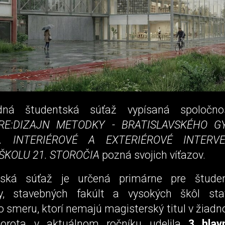
odná študentská súťaž vypísaná spoloč
RE:DIZAJN METODKY - BRATISLAVSKÉHO G
U. INTERIÉROVÉ A EXTERIÉROVÉ INTERV
KOLU 21. STOROČIA
pozná svojich víťazov.
lská súťaž je určená primárne pre študen
úry, stavebných fakúlt a vysokých škôl st
 smeru, ktorí nemajú magisterský titul v žiadn
Porota v aktuálnom ročníku udelila
3 hlav