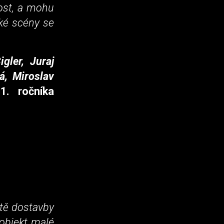
ost, a mohu
ké scény se
gler, Juraj
á, Miroslav
. ročníka
otě dostavby
 objekt malé