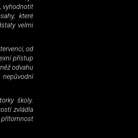
, vyhodnotit
sahy, které
staty velmi
tervencí, od
xní přístup
vněž odvahu
í nepůvodní
orky školy.
ostí zvládla
 přítomnost