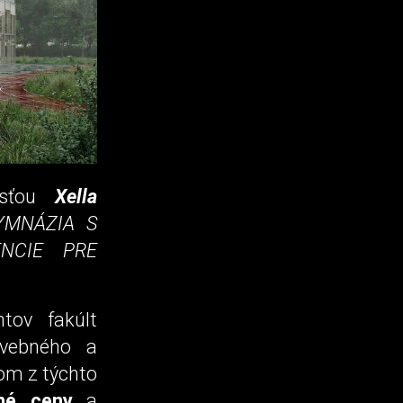
nosťou
Xella
YMNÁZIA S
ENCIE PRE
tov fakúlt
avebného a
om z týchto
né ceny
a