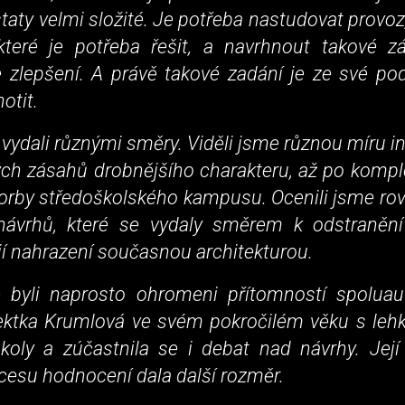
taty velmi složité. Je potřeba nastudovat provoz
které je potřeba řešit, a navrhnout takové zá
 zlepšení. A právě takové zadání je ze své pod
otit.
 vydali různými směry. Viděli jsme různou míru in
ch zásahů drobnějšího charakteru, až po komple
vorby středoškolského kampusu. Ocenili jsme ro
návrhů, které se vydaly směrem k odstraněn
jí nahrazení současnou architekturou.
 byli naprosto ohromeni přítomností spoluaut
ektka Krumlová ve svém pokročilém věku s lehk
školy a zúčastnila se i debat nad návrhy. Její
esu hodnocení dala další rozměr.