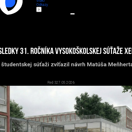
Video
Odkazy
sledky 31. ročníka vysokoškolskej súťaže XE
 študentskej súťaži zvíťazil návrh Matúša Meňhert
Red 3
27.05.2026