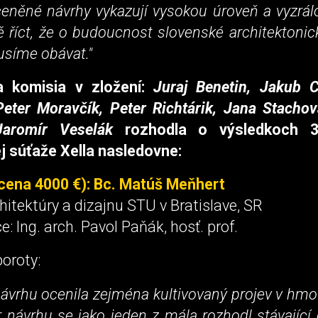
eněné návrhy vykazují vysokou úroveň a vyzrál
 říct, že o budoucnost slovenské architektonic
síme obávat."
a komisia v zložení:
Juraj Benetin, Jakub Ci
Peter Moravčík, Peter Richtárik, Jana Stachov
Jaromír Veselák
rozhodla o výsledkoch 31
j súťaže Xella nasledovne:
(cena 4000 €): Bc. Matúš Meňhert
hitektúry a dizajnu STU v Bratislave, SR
e: Ing. arch. Pavol Paňák, hosť. prof.
oroty:
ávrhu ocenila zejména kultivovaný projev v hm
r návrhu se jako jeden z mála rozhodl stávající