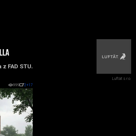
LLA
a z FAD STU.
Luftät s.r.o.
999
2
+17