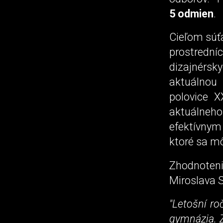
5 odmien
.
Cieľom súťa
prostredn
dizajnérsk
aktuálnou 
polovice X
aktuálneho
efektívnym
ktoré sa mô
Zhodnoteni
Miroslava 
"Letošní ro
gymnázia. Z