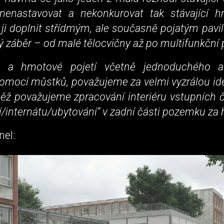
 nenastavovat a nekonkurovat tak stávající h
ji doplnit střídmým, ale současně pojatým pavi
ký záběr – od malé tělocvičny až po multifunkční 
vé a hmotové pojetí včetně jednoduchého a
omocí můstků, považujeme za velmi vyzrálou id
něž považujeme zpracování interiéru vstupních č
jí/internátu/ubytování“ v zadní části pozemku za 
nel: