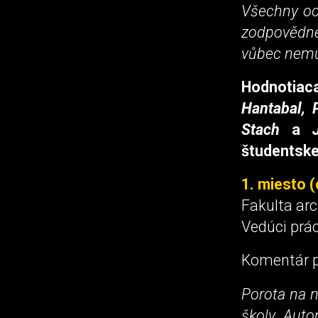
Všechny oc
zodpovědně
vůbec nemu
Hodnotiac
Hantabal, 
Stach
a
študentske
1. miesto 
Fakulta arc
Vedúci prác
Komentár p
Porota na n
školy. Auto