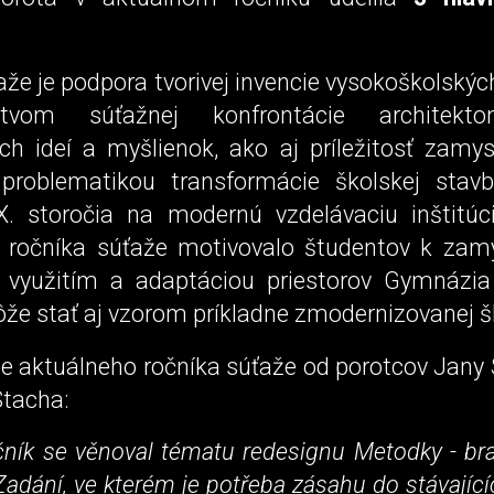
že je podpora tvorivej invencie vysokoškolský
íctvom súťažnej konfrontácie architekt
ych ideí a myšlienok, ako aj príležitosť zamys
problematikou transformácie školskej stav
X. storočia na modernú vzdelávaciu inštitúc
 ročníka súťaže motivovalo študentov k zam
 využitím a adaptáciou priestorov Gymnázi
že stať aj vzorom príkladne zmodernizovanej š
e aktuálneho ročníka súťaže od porotcov Jany 
Stacha:
čník se věnoval tématu redesignu Metodky - br
adání, ve kterém je potřeba zásahu do stávající