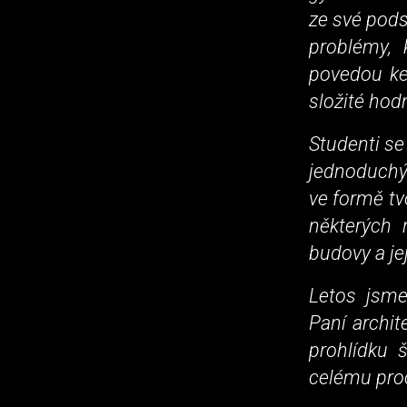
ze své pods
problémy, 
povedou ke
složité hodn
Studenti se
jednoduchý
ve formě t
některých 
budovy a je
Letos jsme
Paní archit
prohlídku 
celému proc