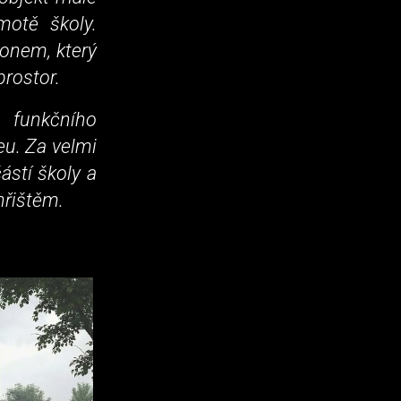
motě školy.
lonem, který
prostor.
 funkčního
eu. Za velmi
ástí školy a
hřištěm.