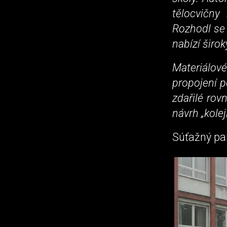
tělocvičny
Rozhodl se 
nabízí širo
Materiálo
propojení p
zdařilé rov
návrh „kole
Súťažný pa