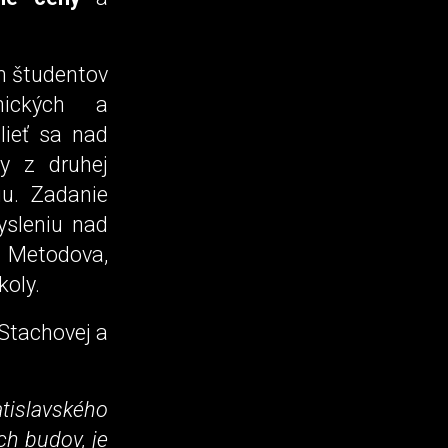
ch študentov
onických a
lieť sa nad
by z druhej
iu. Zadanie
ysleniu nad
a Metodova,
koly.
Stachovej a
atislavského
ch budov, je