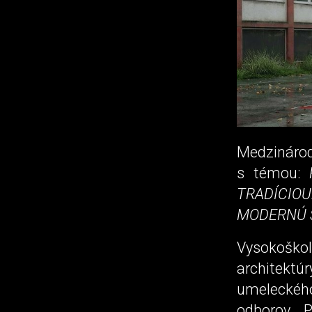
Medzinár
s témou:
TRADÍCIO
MODERNÚ Š
Vysokoško
architekt
umeleckého
odborov. 