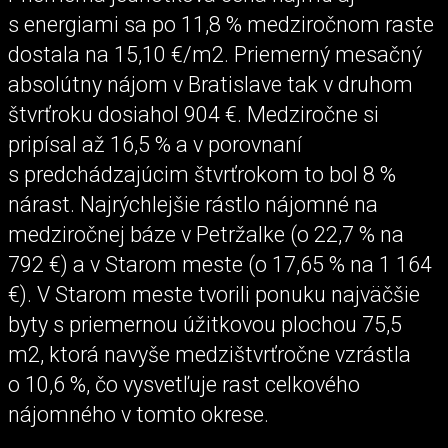
s energiami sa po 11,8 % medziročnom raste
dostala na 15,10 €/m2. Priemerný mesačný
absolútny nájom v Bratislave tak v druhom
štvrťroku dosiahol 904 €. Medziročne si
pripísal až 16,5 % a v porovnaní
s predchádzajúcim štvrťrokom to bol 8 %
nárast. Najrýchlejšie rástlo nájomné na
medziročnej báze v Petržalke (o 22,7 % na
792 €) a v Starom meste (o 17,65 % na 1 164
€). V Starom meste tvorili ponuku najväčšie
byty s priemernou úžitkovou plochou 75,5
m2, ktorá navyše medzištvrťročne vzrástla
o 10,6 %, čo vysvetľuje rast celkového
nájomného v tomto okrese.