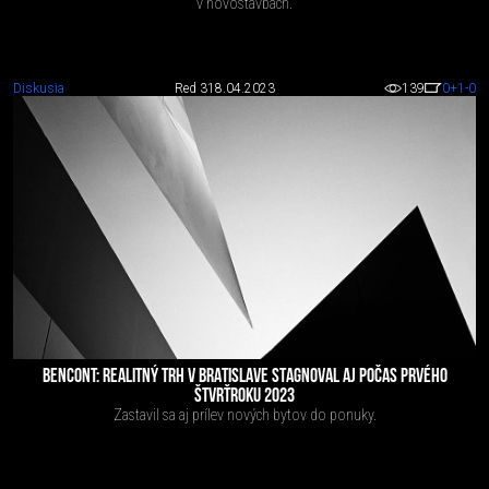
v novostavbách.
Diskusia
Red 3
18.04.2023
139
0
+1
-0
BENCONT: REALITNÝ TRH V BRATISLAVE STAGNOVAL AJ POČAS PRVÉHO
ŠTVRŤROKU 2023
Zastavil sa aj prílev nových bytov do ponuky.