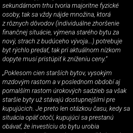
sekundárnom trhu tvoria majoritne fyzické
osoby, tak sa vždy nájde množina, ktorá
z rôznych dôvodov (individuálne zhoršenie
finančnej situácie, výmena starého bytu za
nový, strach z budúceho vývoja...) potrebuje
byt rýchlo predať, tak pri aktuálnom nízkom
dopyte musí pristúpiť k zníženiu ceny.“
„Poklesom cien starších bytov, vysokým
mzdovým rastom a v poslednom období aj
pomalším rastom úrokových sadzieb sa však
staršie byty už stávajú dostupnejšími pre
kupujúcich. Je preto len otázkou času, kedy sa
situácia opäť otočí, kupujúci sa prestanú
obávať, že investíciu do bytu urobia