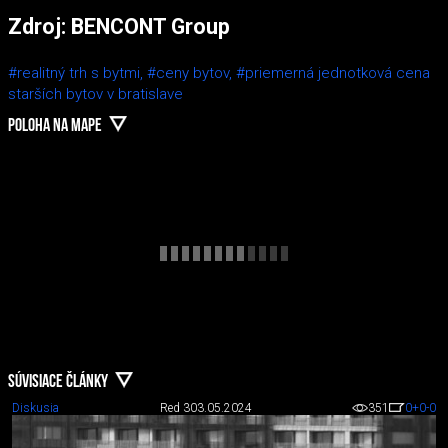
Zdroj: BENCONT Group
#realitný trh s bytmi,
#ceny bytov,
#priemerná jednotková cena
starších bytov v bratislave
POLOHA NA MAPE
SÚVISIACE ČLÁNKY
Diskusia
Red 3
03.05.2024
351
0
+0
-0