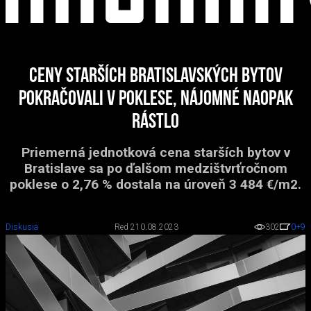
Ceny starších bratislavských bytov
pokračovali v poklese, nájomné naopak
rástlo
Priemerná jednotková cena starších bytov v
Bratislave sa po ďalšom medzištvrťročnom
poklese o 2,76 % dostala na úroveň 3 484 €/m2.
Diskusia
Red 2
10.08.2023
302
0
+9