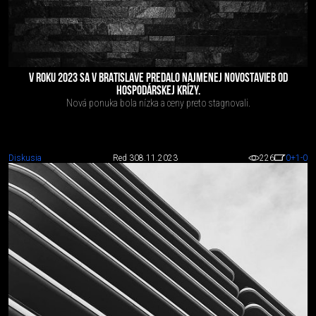
V ROKU 2023 SA V BRATISLAVE PREDALO NAJMENEJ NOVOSTAVIEB OD
HOSPODÁRSKEJ KRÍZY.
Nová ponuka bola nízka a ceny preto stagnovali.
Diskusia
Red 3
08.11.2023
226
0
+1
-0