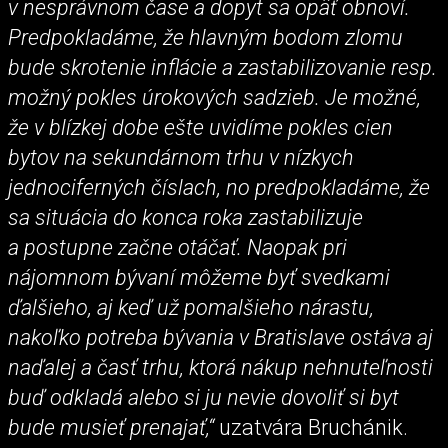
v nesprávnom čase a dopyt sa opäť obnoví.
Predpokladáme, že hlavným bodom zlomu
bude skrotenie inflácie a zastabilizovanie resp.
možný pokles úrokových sadzieb. Je možné,
že v blízkej dobe ešte uvidíme pokles cien
bytov na sekundárnom trhu v nízkych
jednociferných číslach, no predpokladáme, že
sa situácia do konca roka zastabilizuje
a postupne začne otáčať. Naopak pri
nájomnom bývaní môžeme byť svedkami
ďalšieho, aj keď už pomalšieho nárastu,
nakoľko potreba bývania v Bratislave ostáva aj
naďalej a časť trhu, ktorá nákup nehnuteľnosti
buď odkladá alebo si ju nevie dovoliť si byt
bude musieť prenajať,“
uzatvára Bruchánik.