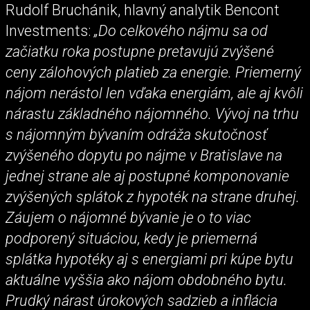
Rudolf Bruchánik, hlavný analytik Bencont
Investments:
„Do celkového nájmu sa od
začiatku roka postupne pretavujú zvýšené
ceny zálohových platieb za energie. Priemerný
nájom nerástol len vďaka energiám, ale aj kvôli
nárastu základného nájomného. Vývoj na trhu
s nájomným bývaním odráža skutočnosť
zvýšeného dopytu po nájme v Bratislave na
jednej strane ale aj postupné komponovanie
zvýšených splátok z hypoték na strane druhej.
Záujem o nájomné bývanie je o to viac
podporený situáciou, kedy je priemerná
splátka hypotéky aj s energiami pri kúpe bytu
aktuálne vyššia ako nájom obdobného bytu.
Prudký nárast úrokových sadzieb a inflácia