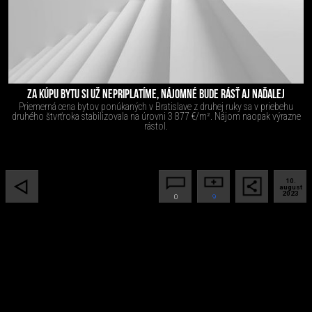
ZA KÚPU BYTU SI UŽ NEPRIPLATÍME, NÁJOMNÉ BUDE RÁSŤ AJ NAĎALEJ
Priemerná cena bytov ponúkaných v Bratislave z druhej ruky sa v priebehu
druhého štvrťroka stabilizovala na úrovni 3 877 €/m². Nájom naopak výrazne
rástol.
10.
august
2023
0
9