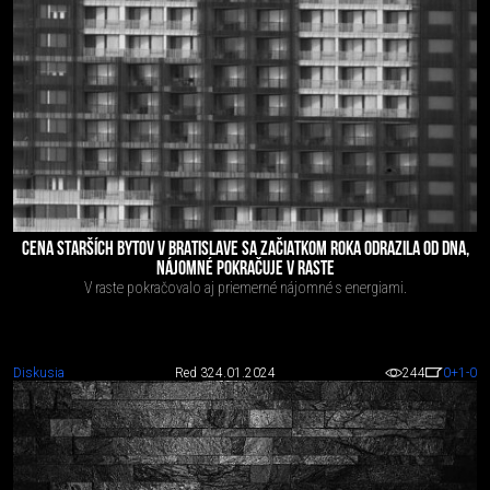
CENA STARŠÍCH BYTOV V BRATISLAVE SA ZAČIATKOM ROKA ODRAZILA OD DNA,
NÁJOMNÉ POKRAČUJE V RASTE
V raste pokračovalo aj priemerné nájomné s energiami.
Diskusia
Red 3
24.01.2024
244
0
+1
-0