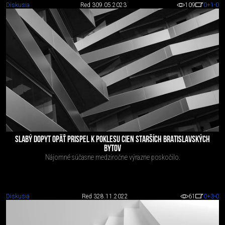
Diskusia
Red 3
09.05.2023
109
0
+1
-0
SLABÝ DOPYT OPÄŤ PRISPEL K POKLESU CIEN STARŠÍCH BRATISLAVSKÝCH
BYTOV
Nájomné súčasne medziročne výrazne poskočilo.
Diskusia
Red 3
28.11.2022
61
0
+3
-0