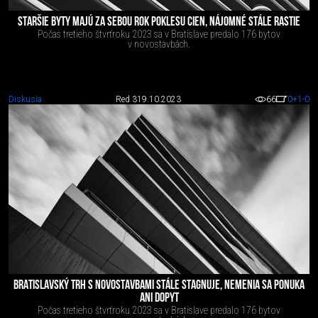
STARŠIE BYTY MAJÚ ZA SEBOU ROK POKLESU CIEN, NÁJOMNÉ STÁLE RASTIE
Počas tretieho štvrťroku 2023 sa v Bratislave predalo 176 bytov
v novostavbách.
Diskusia
Red 3
19.10.2023
66
0
+1
-0
BRATISLAVSKÝ TRH S NOVOSTAVBAMI STÁLE STAGNUJE, NEMENIA SA PONUKA
ANI DOPYT
Počas tretieho štvrťroku 2023 sa v Bratislave predalo 176 bytov