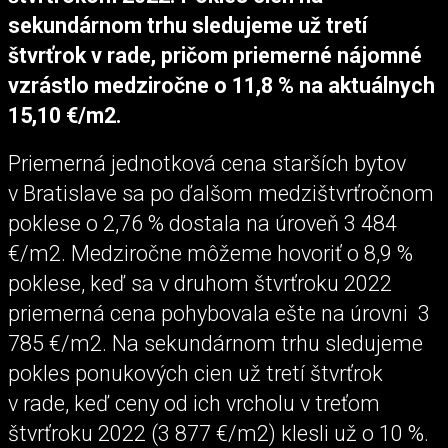
sekundárnom trhu sledujeme už tretí
štvrťrok v rade, pričom priemerné nájomné
vzrástlo medziročne o 11,8 % na aktuálnych
15,10 €/m2.
Priemerná jednotková cena starších bytov
v Bratislave sa po ďalšom medzištvrťročnom
poklese o 2,76 % dostala na úroveň 3 484
€/m2. Medziročne môžeme hovoriť o 8,9 %
poklese, keď sa v druhom štvrťroku 2022
priemerná cena pohybovala ešte na úrovni 3
785 €/m2. Na sekundárnom trhu sledujeme
pokles ponukových cien už tretí štvrťrok
v rade, keď ceny od ich vrcholu v treťom
štvrťroku 2022 (3 877 €/m2) klesli už o 10 %.