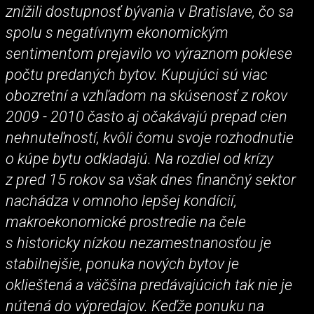
znížili dostupnosť bývania v Bratislave, čo sa
spolu s negatívnym ekonomickým
sentimentom prejavilo vo výraznom poklese
počtu predaných bytov. Kupujúci sú viac
obozretní a vzhľadom na skúsenosť z rokov
2009 - 2010 často aj očakávajú prepad cien
nehnuteľností, kvôli čomu svoje rozhodnutie
o kúpe bytu odkladajú. Na rozdiel od krízy
z pred 15 rokov sa však dnes finančný sektor
nachádza v omnoho lepšej kondícií,
makroekonomické prostredie na čele
s historicky nízkou nezamestnanosťou je
stabilnejšie, ponuka nových bytov je
oklieštená a väčšina predávajúcich tak nie je
nútená do výpredajov. Keďže ponuku na