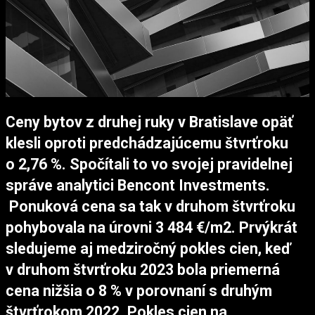
Ceny bytov z druhej ruky v Bratislave opäť
klesli oproti predchádzajúcemu štvrťroku
o 2,76 %. Spočítali to vo svojej pravidelnej
správe analytici Bencont Investments.
Ponuková cena sa tak v druhom štvrťroku
pohybovala na úrovni 3 484 €/m2. Prvýkrát
sledujeme aj medziročný pokles cien, keď
v druhom štvrťroku 2023 bola priemerná
cena nižšia o 8 % v porovnaní s druhým
štvrťrokom 2022. Pokles cien na