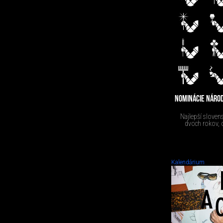
NOMINÁCIE NÁROD
Najlepší sloven
dvoch rokov, o
Kalendárium