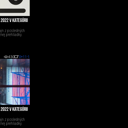
2022 V KATEGÓRII
ajn z posledných
nej prehliadky.
430
0
+11
-1
2022 V KATEGÓRII
ajn z posledných
nej prehliadky.