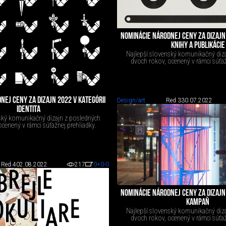
NOMINÁCIE NÁRODNEJ CENY ZA DIZAJN 
KNIHY A PUBLIKÁCIE
Najlepší slovenský komunikačný diz
dvoch rokov, ocenený v rámci súťaž
NEJ CENY ZA DIZAJN 2022 V KATEGÓRII
Design/art
Red 3
30.07.2022
IDENTITA
ský komunikačný dizajn z posledných
cenený v rámci súťažnej prehliadky.
Red 4
02.08.2022
217
0
+0
-0
NOMINÁCIE NÁRODNEJ CENY ZA DIZAJN 
KAMPAŇ
Najlepší slovenský komunikačný diz
dvoch rokov, ocenený v rámci súťaž