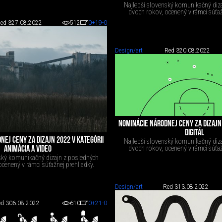
Najlepší slovenský komunikačný diz
dvoch rokov, ocenený v rámci súťaž
ed 3
27.08.2022
512
0
+19
-0
Design/art
Red 3
20.08.2022
NOMINÁCIE NÁRODNEJ CENY ZA DIZAJN 
DIGITÁL
NEJ CENY ZA DIZAJN 2022 V KATEGÓRII
Najlepší slovenský komunikačný diz
dvoch rokov, ocenený v rámci súťaž
ANIMÁCIA A VIDEO
ský komunikačný dizajn z posledných
cenený v rámci súťažnej prehliadky.
Design/art
Red 3
13.08.2022
d 3
06.08.2022
610
0
+21
-0