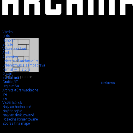
Všetko
Diela
Honorár
Súťaže
Výkon povolania
Škola
Autorstvo
Udržateľná architektúra
Urbanizmus a samospráva
Pamiatky, história
Dizajn
Regály + postele
Iná kultúra
Grafika/IT
Diskusia
Legislatíva
Architektúra všeobecne
Iné
Iné
Vložiť článok
Najviac hodnotené
Najčítanejšie
Najviac diskutované
Posledné komentované
Zobraziť na mape