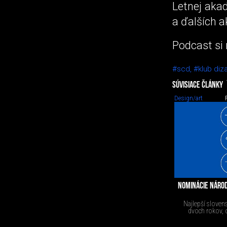
Letnej akad
a ďalších 
Podcast si
#scd,
#klub diz
SÚVISIACE ČLÁNKY
Design/art
NOMINÁCIE NÁROD
Najlepší sloven
dvoch rokov, o