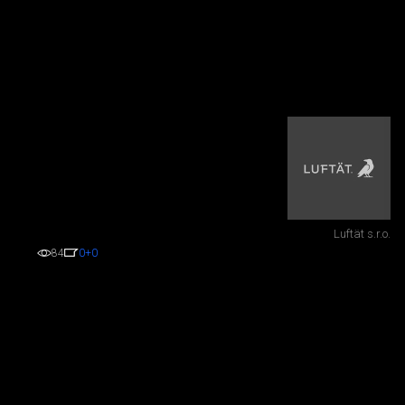
Luftät s.r.o.
84
0
+0