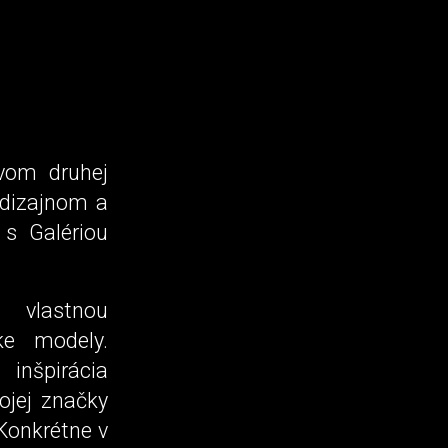
tvom druhej
 dizajnom a
 s Galériou
 vlastnou
ke modely.
 inšpirácia
ojej značky
 Konkrétne v