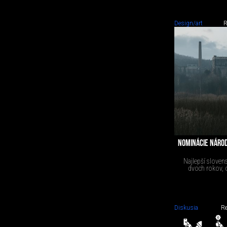
Design/art
R
NOMINÁCIE NÁROD
Najlepší sloven
dvoch rokov, o
Diskusia
Re