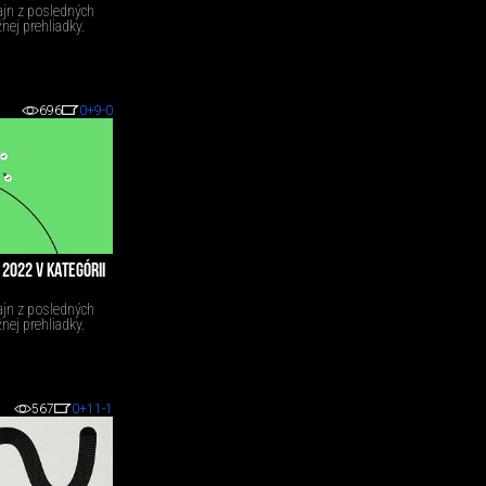
ajn z posledných
nej prehliadky.
696
0
+9
-0
2022 V KATEGÓRII
ajn z posledných
nej prehliadky.
567
0
+11
-1