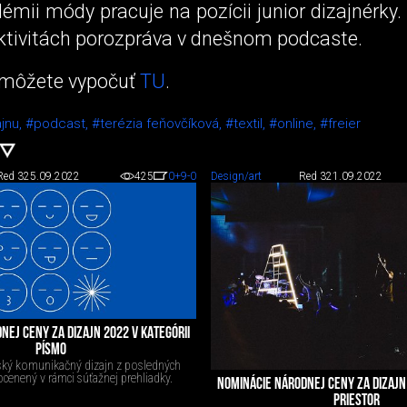
émii módy pracuje na pozícii junior dizajnérky. 
aktivitách porozpráva v dnešnom podcaste.
 môžete vypočuť
TU
.
ajnu,
#podcast,
#terézia feňovčíková,
#textil,
#online,
#freier
Red 3
25.09.2022
425
0
+9
-0
Design/art
Red 3
21.09.2022
NEJ CENY ZA DIZAJN 2022 V KATEGÓRII
PÍSMO
ský komunikačný dizajn z posledných
cenený v rámci súťažnej prehliadky.
NOMINÁCIE NÁRODNEJ CENY ZA DIZAJN 
PRIESTOR