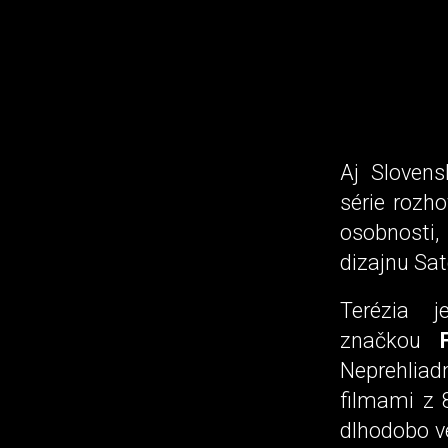
Aj Slovens
série rozh
osobnosti,
dizajnu Sate
Terézia 
značkou
Neprehliad
filmami z 
dlhodobo ve