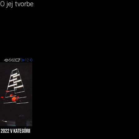
O jej tvorbe
562
0
+12
-0
2022 V KATEGÓRII