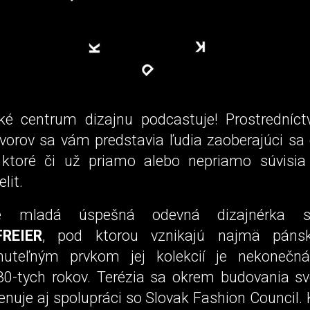
ké centrum dizajnu podcastuje! Prostredníc
ovorov sa vám predstavia ľudia zaoberajúci sa
 ktoré či už priamo alebo nepriamo súvisia
lit.
je mladá úspešná odevná dizajnérka s
FREIER
, pod ktorou vznikajú najmä páns
nuteľným prvkom jej kolekcií je nekonečná
80-tych rokov. Terézia sa okrem budovania sv
nuje aj spolupráci so Slovak Fashion Council.